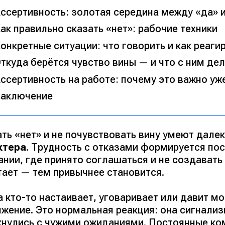
ссертивность: золотая середина между «да» 
ак правильно сказать «нет»: рабочие техники
онкретные ситуации: что говорить и как реаги
ткуда берётся чувство вины — и что с ним де
ссертивность на работе: почему это важно уж
аключение
ать
«нет»
и не почувствовать вину умеют далек
ктера
. Трудность с отказами формируется пост
ании, где принято соглашаться и не создават
тает — тем привычнее становится.
 кто-то настаивает, уговаривает или давит м
жение. Это нормальная реакция: она сигнализ
кнулись с чужими ожиданиями. Постоянные ко