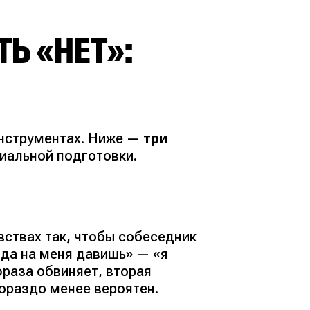
Ь «НЕТ»:
инструментах. Ниже —
три
циальной подготовки.
вствах так, чтобы собеседник
гда на меня давишь»
—
«я
фраза обвиняет, вторая
гораздо менее вероятен.