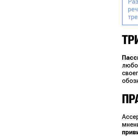
Раз
реч
тре
ТР
Пасс
любо
своег
обозн
ПР
Ассе
мнен
прив