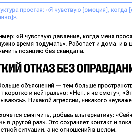
уктура простая: «Я чувствую [эмоция], когда [
нно]».
имер:
«Я чувствую давление, когда меня прося
нужно время подумать»
. Работает и дома, и в
начить позицию без скандала.
ТКИЙ ОТКАЗ БЕЗ ОПРАВДАН
больше объяснений — тем больше пространства
т коротко и нейтрально:
«Нет, я не смогу»
,
«Эт
зываюсь»
. Никакой агрессии, никакого неуваж
 хочется смягчить, добавь альтернативу:
«Сейч
ь в другой раз»
. Это сохраняет контакт и пок
етной ситуации, а не отношений в целом.