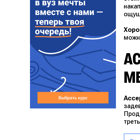
нака
ощущ
Хоро
можн
АС
М
Ассе
заде
Прод
треть