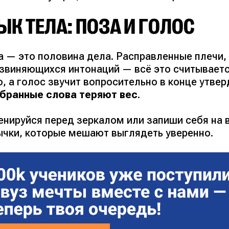
ЫК ТЕЛА: ПОЗА И ГОЛОС
а — это половина дела. Расправленные плечи,
извиняющихся интонаций — всё это считывается
о, а голос звучит вопросительно в конце утве
бранные слова теряют вес
.
енируйся перед зеркалом или запиши себя на
ычки, которые мешают выглядеть уверенно.