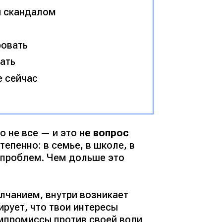
и скандалом
ровать
лать
е сейчас
о не все — и это
не вопрос
епенно: в семье, в школе, в
ь проблем. Чем дольше это
олчанием, внутри возникает
ирует, что твои интересы
мпромиссы против своей воли