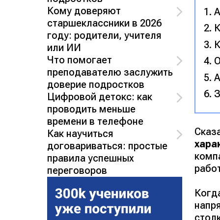
Кому доверяют
А
старшеклассники в 2026
К
году: родители, учителя
К
или ИИ
Что помогает
О
преподавателю заслужить
А
доверие подростков
З
Цифровой детокс: как
проводить меньше
времени в телефоне
Сказ
Как научиться
хара
договариваться: простые
комп
правила успешных
рабо
переговоров
Когда
напря
стол