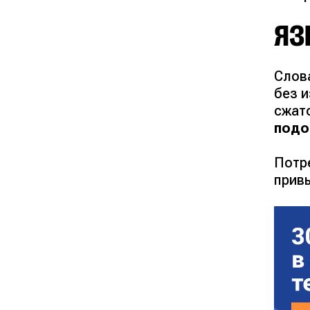
ЯЗ
Слов
без 
сжат
подо
Потр
прив