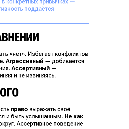
 в конкретных привычках —
тивность поддаётся
АВНЕНИИ
ать «нет». Избегает конфликтов
е.
Агрессивный
— добивается
ния.
Ассертивный
—
иняя и не извиняясь.
ДОГО
есть
право
выражать своё
ься и быть услышанным.
Не как
вокруг. Ассертивное поведение