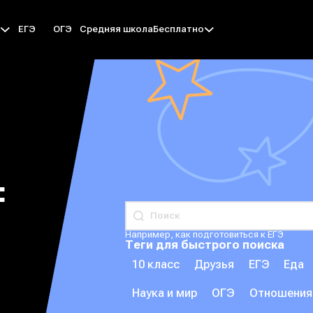
ЕГЭ
ОГЭ
Средняя школа
ы
Бесплатно
:
Например, как подготовиться к ЕГЭ
Теги для быстрого поиска
10 класс
Друзья
ЕГЭ
Еда
Наука и мир
ОГЭ
Отношения