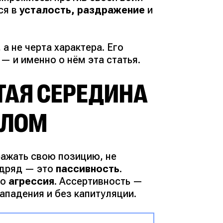
ся в
усталость, раздражение
и
а не черта характера. Его
— и именно о нём эта статья.
ТАЯ СЕРЕДИНА
АЛОМ
ражать свою позицию, не
одряд — это
пассивность
.
то
агрессия
. Ассертивность —
нападения и без капитуляции.