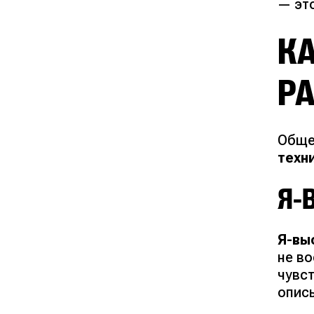
— эт
КА
Р
Обще
техн
Я-
Я-вы
не в
чувс
опис