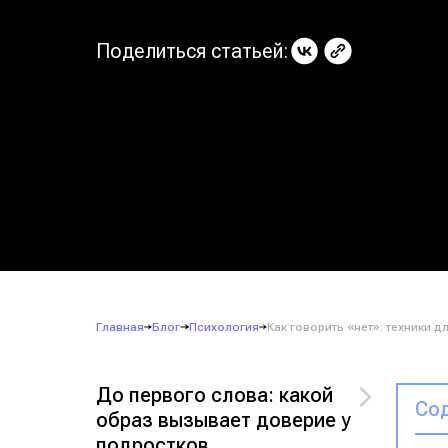
Поделиться статьей:
Главная
Блог
Психология
Как говорить «нет»: техники дл
До первого слова: какой
Сод
образ вызывает доверие у
подростков