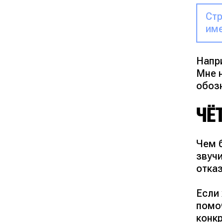
Стр
име
Напр
Мне 
обоз
ЧЁ
Чем 
звучи
отка
Если
помоч
конкр