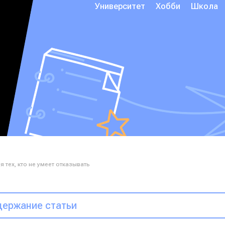
Университет
Хобби
Школа
я тех, кто не умеет отказывать
ержание статьи