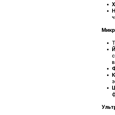
Н
ч
Микр
Т
с
в
э
Ц
ф
Ульт