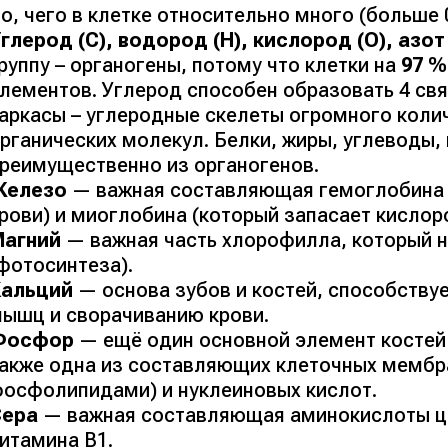
о, чего в клетке относительно много (
больше 
глерод (
C
), водород (
H
), кислород (
O
), азот
руппу – органогены, потому что клетки на
97
% 
лементов. Углерод способен образовать 4 свя
каркасы
– углеродные скелеты огромного коли
рганических молекул. Белки, жиры, углеводы,
реимущественно из органогенов.
Железо
— важная составляющая гемоглобина 
рови
) и миоглобина (
который запасает кисло
Магний
— важная часть хлорофилла, который н
фотосинтеза
).
Кальций
— основа зубов и костей, способству
ышц и сворачиванию крови.
Фосфор
— ещё один основной элемент костей 
акже одна из составляющих клеточных мембр
осфолипидами) и нуклеиновых кислот.
Сера
— важная составляющая аминокислоты ци
итамина В1.