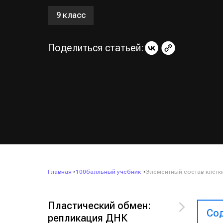
9 класс
Поделиться статьей:
Главная
100балльный учебник
Элементный состав клетк
Пластический обмен:
Сод
репликация ДНК