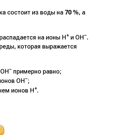
ка состоит из воды на
70
%, а
+
−
 распадается на ионы Н
и ОН
.
среды, которая выражается
−
 ОН
примерно равно;
−
ионов ОН
;
+
чем ионов Н
.