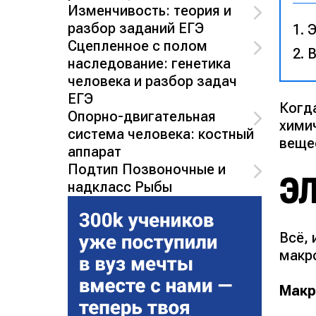
Изменчивость: теория и
разбор заданий ЕГЭ
Э
Сцепленное с полом
В
наследование: генетика
человека и разбор задач
ЕГЭ
Когд
Опорно-двигательная
хими
система человека: костный
веще
аппарат
Подтип Позвоночные и
Э
надкласс Рыбы
Всё, 
макр
Макр