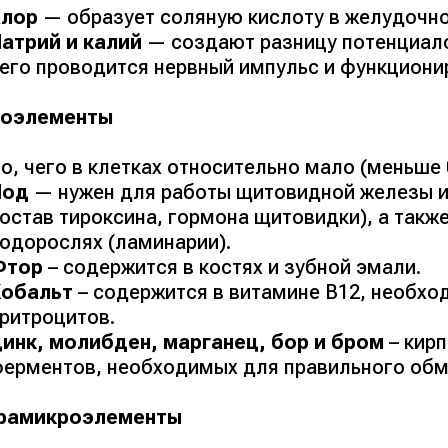
Хлор
— образует соляную кислоту в желудочно
атрий и калий
— создают разницу потенциало
его проводится нервный импульс и функциони
оэлементы
о, чего в клетках относительно мало (
меньше 
Йод
— нужен для работы щитовидной железы и 
остав тироксина, гормона щитовидки
), а так
одорослях (
ламинарии
).
Фтор
– содержится в костях и зубной эмали.
Кобальт
– содержится в витамине В12, необх
ритроцитов.
инк, молибден, марганец, бор и бром
– кирп
ерментов, необходимых для правильного обм
рамикроэлементы