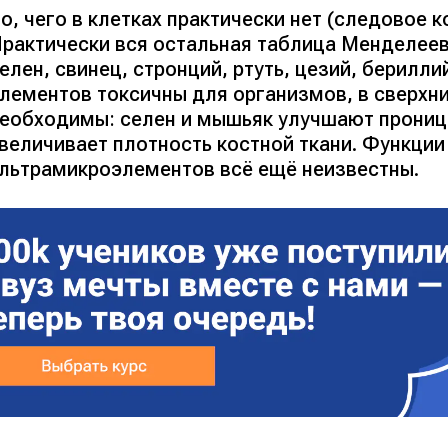
о, чего в клетках практически нет (
следовое к
рактически вся остальная таблица Менделее
елен
,
свинец
,
стронций
,
ртуть
,
цезий
,
берилли
лементов токсичны для организмов, в сверхн
еобходимы: селен и мышьяк улучшают прониц
величивает плотность костной ткани. Функци
льтрамикроэлементов всё ещё неизвестны.