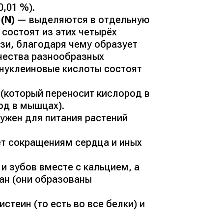
0,01 %
).
 (
N
)
— выделяются в отдельную
состоят из этих четырёх
зи, благодаря чему образует
чества разнообразных
 нуклеиновые кислоты состоят
(
который переносит кислород в
род в мышцах
).
ужен для питания растений
ет сокращениям сердца и иных
и зубов вместе с кальцием, а
ан (они образованы
стеин (
то есть во все белки
) и