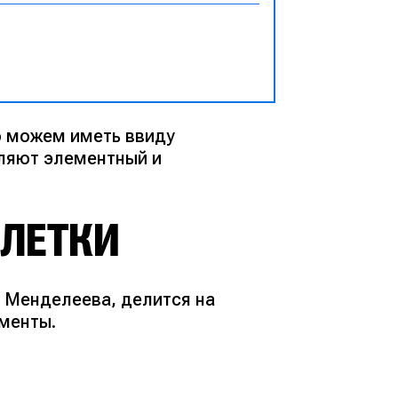
о можем иметь ввиду
ляют элементный и
КЛЕТКИ
ы Менделеева, делится на
менты.