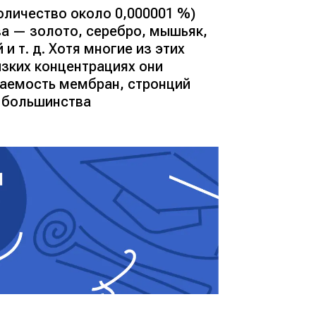
оличество около 0,000001 %
)
ва —
золото
,
серебро
,
мышьяк
,
й
и т. д. Хотя многие из этих
изких концентрациях они
аемость мембран, стронций
и большинства