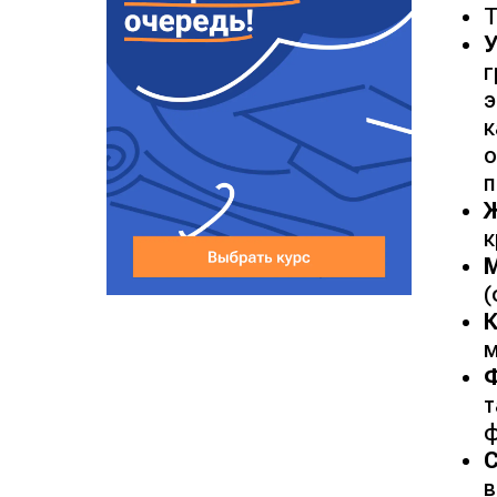
Т
У
г
э
о
п
к
(
м
т
ф
в