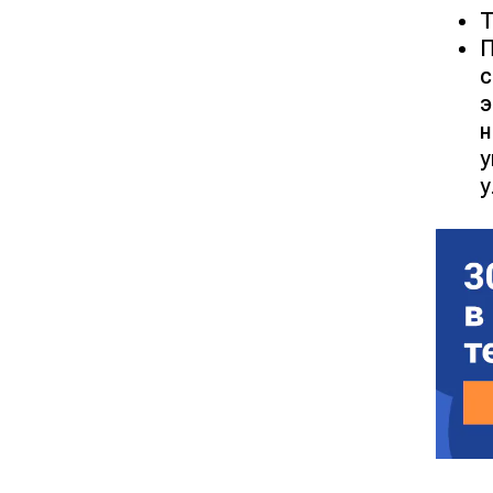
Т
П
с
э
н
у
у