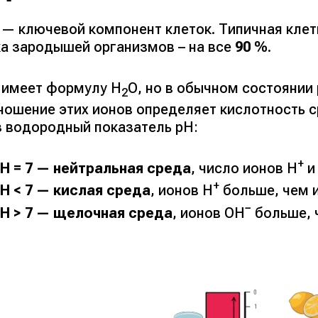
 — ключевой компонент клеток. Типичная клет
ка зародышей организмов – на все
90
%.
 имеет формулу Н
О, но в обычном состоянии
2
ношение этих ионов определяет кислотность 
з водородный показатель рН:
+
H = 7 — нейтральная среда
, число ионов Н
и
+
H < 7 — кислая среда
, ионов Н
больше, чем 
−
H > 7 — щелочная среда
, ионов ОН
больше, 