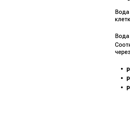
Вода
клет
Вода
Соот
чере
p
p
p