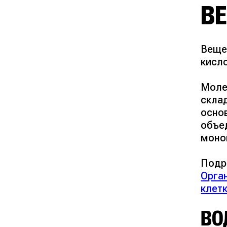
В
Вещес
кисл
Моле
скла
осно
объе
моно
Подр
Орга
клет
ВО