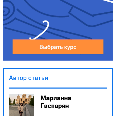
Автор статьи
Марианна
Гаспарян