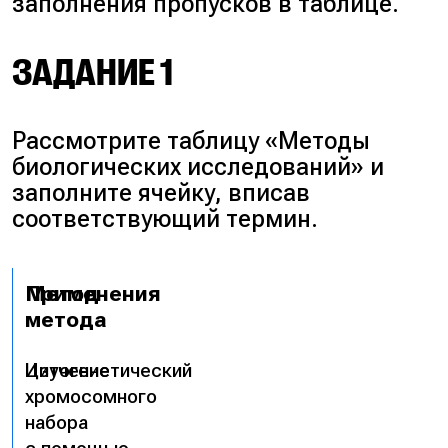
заполнения пропусков в таблице.
ЗАДАНИЕ 1
Рассмотрите таблицу «Методы
биологических исследований» и
заполните ячейку, вписав
соответствующий термин.
Метод
Применения
метода
Цитогенетический
Изучение
хромосомного
набора