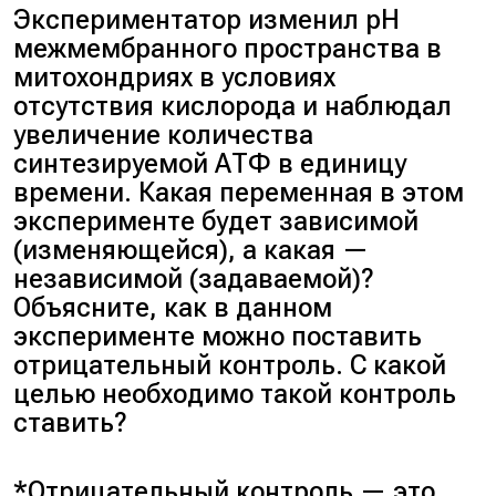
Экспериментатор изменил рН
линий, называется
межмембранного пространства в
гибридологический.
митохондриях в условиях
отсутствия кислорода и наблюдал
Варианты ответов:
увеличение количества
синтезируемой АТФ в единицу
1: гибридологический
времени. Какая переменная в этом
эксперименте будет зависимой
(изменяющейся), а какая —
2: гибридизация
независимой (задаваемой)?
Объясните, как в данном
эксперименте можно поставить
отрицательный контроль. С какой
целью необходимо такой контроль
ставить?
*Отрицательный контроль — это