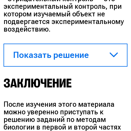
экспериментальный контроль, при
котором изучаемый объект не
подвергается экспериментальному
воздействию.
Показать решение
1. Независимая переменная —
ЗАКЛЮЧЕНИЕ
изменение рН
межмембранного пространства
митохондрий.
Зависимая переменная —
После изучения этого материала
изменение количества
можно уверенно приступать к
синтезируемой АТФ в единицу
решению заданий по методам
времени.
биологии в первой и второй частях