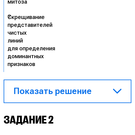
митоза
?
Скрещивание
представителей
чистых
линий
для определения
доминантных
признаков
Показать решение
Пояснение
: при скрещивании
ЗАДАНИЕ 2
различных особей получаются
гибриды, поэтому метод, когда
проводят скрещивания чистых