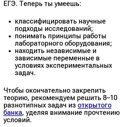
ЕГЭ. Теперь ты умеешь:
2. Отрицательный контроль:
нужно взять митохондрии из
классифицировать научные
тех же клеток, не изменять рН
подходы исследований;
межмембранного пространства
понимать принципы работы
в митохондриях.
лабораторного оборудования;
находить независимые и
зависимые переменные в
3. Не изменять все остальные
условиях экспериментальных
параметры: температуру,
задач.
количество питательных
веществ, отсутствие кислорода
и другие.
Чтобы окончательно закрепить
теорию, рекомендуем решить 8–10
разнотипных задач из
открытого
4. Отрицательный контроль
банка
, уделяя внимание прочтению
позволит установить,
условий.
действительно ли изменение