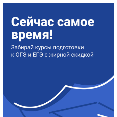
рН межмембранного
пространства в митохондриях
при анаэробных условиях
приводит к увеличению
количества синтезируемых
АТФ в единицу времени.