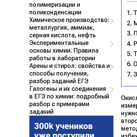
полимеризации и
поликонденсации
Т
Химическое производство:
М
металлургия, аммиак,
П
серная кислота, нефть
Экспериментальные
Р
основы химии. Правила
Т
работы в лаборатории
О
Арены и стирол: свойства и
способы получения,
З
разбор заданий ЕГЭ
Галогены и их соединения
в ЕГЭ по химии: подробный
Окис
разбор с примерами
изме
заданий
нужн
втор
мето
избе