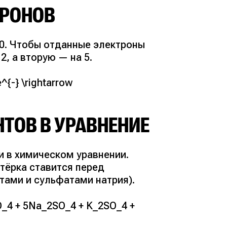
ТРОНОВ
10. Чтобы отданные электроны
, а вторую — на 5.
^{-} \rightarrow
ТОВ В УРАВНЕНИЕ
 в химическом уравнении.
тёрка ставится перед
тами и сульфатами натрия).
_4 + 5Na_2SO_4 + K_2SO_4 +