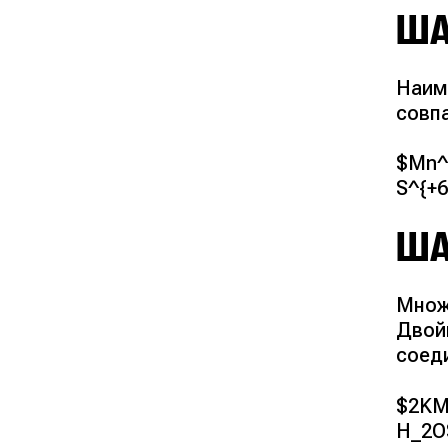
ША
Наим
совпа
$Mn^{
S^{+
ША
Множ
Двой
соед
$2KM
H_2O