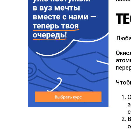
Т
Люба
Окис
атом
пере
Чтоб
О
э
с
В
о