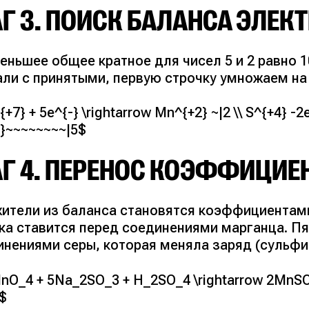
Г 3. ПОИСК БАЛАНСА ЭЛЕК
еньшее общее кратное для чисел 5 и 2 равно 
ли с принятыми, первую строчку умножаем на 2
+7} + 5e^{-} \rightarrow Mn^{+2} ~|2 \\ S^{+4} -2e
6}~~~~~~~~|5$
Г 4. ПЕРЕНОС КОЭФФИЦИЕН
ители из баланса становятся коэффициентами
ка ставится перед соединениями марганца. Пя
инениями серы, которая меняла заряд (сульфи
nO_4 + 5Na_2SO_3 + H_2SO_4 \rightarrow 2MnSO
$