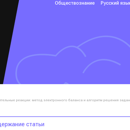
Обществознание
Русский язы
тельные реакции: метод электронного баланса и алгоритм решения задан
ержание статьи