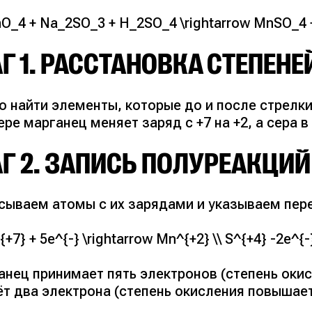
O_4 + Na_2SO_3 + H_2SO_4 \rightarrow MnSO_4 
Г 1. РАССТАНОВКА СТЕПЕН
о найти элементы, которые до и после стрелк
ре марганец меняет заряд с +7 на +2, а сера в
Г 2. ЗАПИСЬ ПОЛУРЕАКЦИЙ
сываем атомы с их зарядами и указываем пер
+7} + 5e^{-} \rightarrow Mn^{+2} \\ S^{+4} -2e^{-
нец принимает пять электронов (степень окис
ёт два электрона (степень окисления повышает