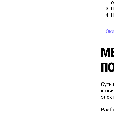
о
П
П
Оки
М
П
Суть
коли
элек
Разб