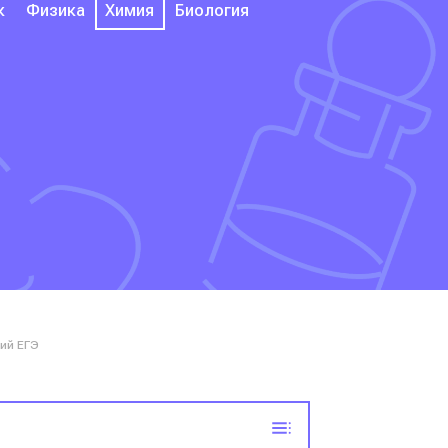
к
Физика
Химия
Биология
ий ЕГЭ