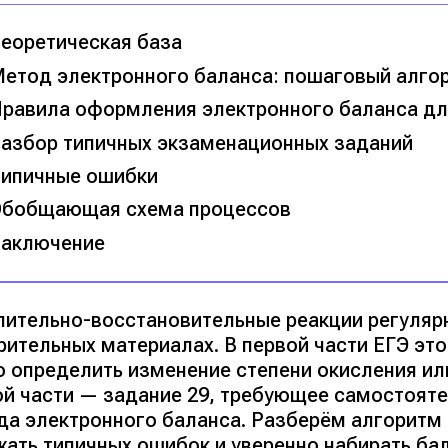
еоретическая база
етод электронного баланса: пошаговый алго
равила оформления электронного баланса дл
азбор типичных экзаменационных заданий
ипичные ошибки
бобщающая схема процессов
аключение
лительно-восстановительные реакции регуляр
рительных материалах. В первой части ЕГЭ эт
о определить изменение степени окисления ил
ой части — задание 29, требующее самостояте
да электронного баланса. Разберём алгоритм 
жать типичных ошибок и уверенно набирать бал