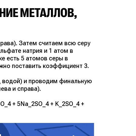
АНИЕ МЕТАЛЛОВ,
права). Затем считаем всю серу
ульфате натрия и 1 атом в
же есть 5 атомов серы в
ужно поставить коэффициент 3.
д водой) и проводим финальную
ева и справа).
O_4 + 5Na_2SO_4 + K_2SO_4 +