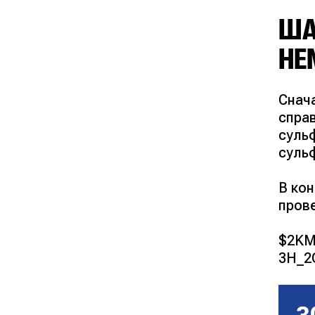
ША
НЕ
Снача
справ
сульф
сульф
В ко
прове
$2KM
3H_2