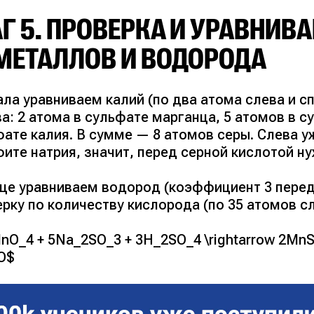
Г 5. ПРОВЕРКА И УРАВНИВ
МЕТАЛЛОВ И ВОДОРОДА
ла уравниваем калий (по два атома слева и с
а: 2 атома в сульфате марганца, 5 атомов в с
ате калия. В сумме — 8 атомов серы. Слева у
ите натрия, значит, перед серной кислотой н
нце уравниваем водород (коэффициент 3 пере
рку по количеству кислорода (по 35 атомов сл
nO_4 + 5Na_2SO_3 + 3H_2SO_4 \rightarrow 2MnS
O$