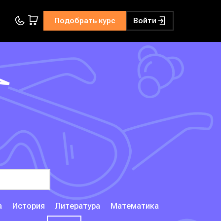
Подобрать курс
Войти
а
История
Литература
Математика