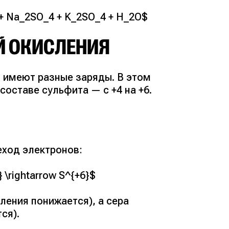
+ Na_2SO_4 + K_2SO_4 + H_2O$
ЕЙ ОКИСЛЕНИЯ
и имеют разные заряды. В этом
 составе сульфита — с +4 на +6.
еход электронов:
} \rightarrow S^{+6}$
ления понижается), а сера
ся).