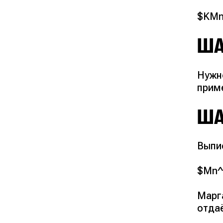
$KMn
ША
Нужн
приме
ША
Выпи
$Mn^{
Марга
отда