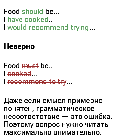
Food
should
be…
I
have cooked
…
I
would recommend trying
…
Неверно
Food
must
be…
I
cooked
…
I
recommend to try
…
Даже если смысл примерно
понятен, грамматическое
несоответствие — это ошибка.
Поэтому вопрос нужно читать
максимально внимательно.