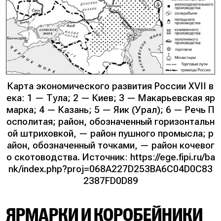
Карта экономического развития России XVII в
ека: 1 — Тула; 2 — Киев; 3 — Макарьевская яр
марка; 4 — Казань; 5 — Яик (Урал); 6 — Речь П
осполитая; район, обозначенный горизонтальн
ой штриховкой, — район пушного промысла; р
айон, обозначенный точками, — район кочевог
о скотоводства. Источник: https://ege.fipi.ru/ba
nk/index.php?proj=068A227D253BA6C04D0C83
2387FD0D89
ЯРМАРКИ И КОРОБЕЙНИКИ