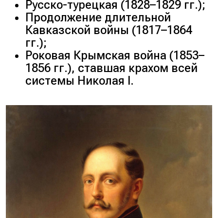
Русско-турецкая (
1828–1829 гг.
);
Продолжение длительной
Кавказской войны (
1817–1864
гг.
);
Роковая Крымская война (
1853–
1856 гг.
), ставшая крахом всей
системы Николая I.