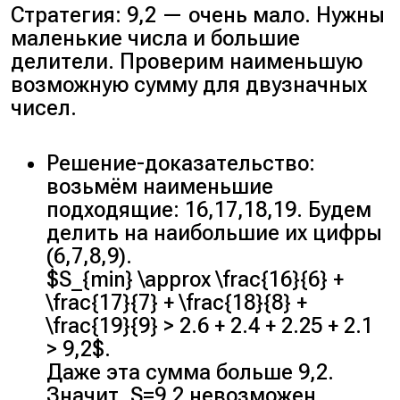
Стратегия: 9,2 — очень мало. Нужны
маленькие числа и большие
делители. Проверим наименьшую
возможную сумму для двузначных
чисел.
Решение-доказательство:
возьмём наименьшие
подходящие: 16,17,18,19. Будем
делить на наибольшие их цифры
(6,7,8,9).
$S_{min} \approx \frac{16}{6} +
\frac{17}{7} + \frac{18}{8} +
\frac{19}{9} > 2.6 + 2.4 + 2.25 + 2.1
> 9,2$.
Даже эта сумма больше 9,2.
Значит, S=9,2 невозможен.