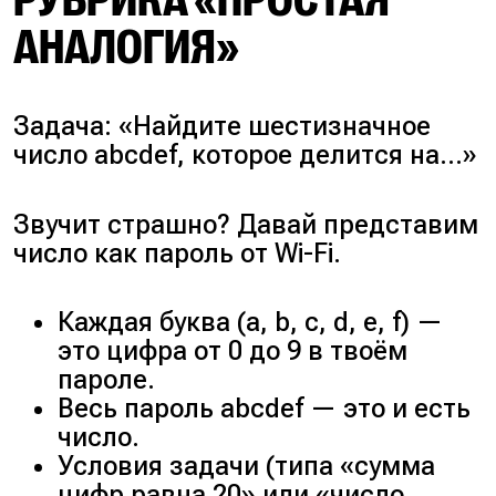
РУБРИКА «ПРОСТАЯ
АНАЛОГИЯ»
Задача: «Найдите шестизначное
число abcdef, которое делится на…»
Звучит страшно? Давай представим
число как пароль от Wi-Fi.
Каждая буква (a, b, c, d, e, f) —
это цифра от 0 до 9 в твоём
пароле.
Весь пароль abcdef — это и есть
число.
Условия задачи (типа «сумма
цифр равна 20» или «число