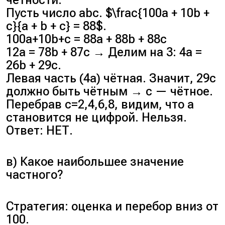
чётности.
Пусть число abc. $\frac{100a + 10b +
c}{a + b + c} = 88$.
100a+10b+c = 88a + 88b + 88c
12a = 78b + 87c → Делим на 3: 4a =
26b + 29c.
Левая часть (4a) чётная. Значит, 29c
должно быть чётным → c — чётное.
Перебрав c=2,4,6,8, видим, что a
становится не цифрой. Нельзя.
Ответ: НЕТ.
в) Какое наибольшее значение
частного?
Стратегия: оценка и перебор вниз от
100.