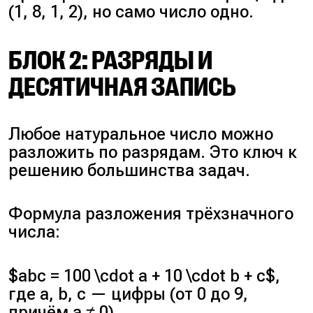
(1, 8, 1, 2), но само число одно.
БЛОК 2: РАЗРЯДЫ И
ДЕСЯТИЧНАЯ ЗАПИСЬ
Любое натуральное число можно
разложить по разрядам. Это ключ к
решению большинства задач.
Формула разложения трёхзначного
числа:
$abc = 100 \cdot a + 10 \cdot b + c$,
где a, b, c — цифры (от 0 до 9,
причём a ≠ 0).