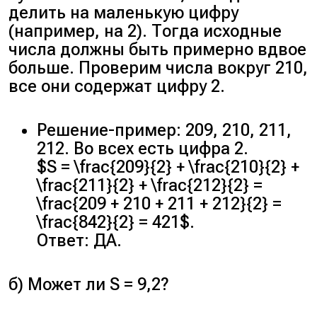
делить на маленькую цифру
(например, на 2). Тогда исходные
числа должны быть примерно вдвое
больше. Проверим числа вокруг 210,
все они содержат цифру 2.
Решение-пример: 209, 210, 211,
212. Во всех есть цифра 2.
$S = \frac{209}{2} + \frac{210}{2} +
\frac{211}{2} + \frac{212}{2} =
\frac{209 + 210 + 211 + 212}{2} =
\frac{842}{2} = 421$.
Ответ: ДА.
б) Может ли S = 9,2?