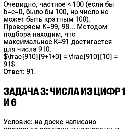
Очевидно, частное < 100 (если бы
b=c=0, было бы 100, но число не
может быть кратным 100).
Проверяем K=99, 98… Методом
подбора находим, что
максимальное K=91 достигается
для числа 910.
$\frac{910}{9+1+0} = \frac{910}{10} =
91$.
Ответ: 91.
ЗАДАЧА 3: ЧИСЛА ИЗ ЦИФР 1
И 6
Условие: на доске написано