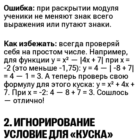
двух точках.
отражённой вершины).
Ошибка:
при раскрытии модуля
Три общие точки: при m
ученики не меняют знак всего
= 1. В этом случае
Ответ:
$m = 3$ и $m = \frac{49}{16}$
выражения или путают знаки.
прямая проходит через
«зубец» — отражённую
вершину (2; 1) и
Как избежать:
всегда проверяй
пересекает обе боковые
себя на простом числе. Например,
ветки. Больше трёх
для функции y = x² — |4x + 7| при x =
точек не будет.
-2 (это меньше -1,75): y = 4 — | -8 + 7|
Четыре общие точки:
= 4 — 1 = 3. А теперь проверь свою
при 0 < m < 1.
формулу для этого куска: y = x² + 4x +
7. При x = -2: 4 — 8 + 7 = 3. Сошлось
— отлично!
Ответ:
m = 1.
2. ИГНОРИРОВАНИЕ
УСЛОВИЕ ДЛЯ «КУСКА»