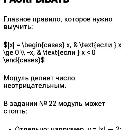
Главное правило, которое нужно
выучить:
$|x| = \begin{cases} x, & \text{если } x
\ge 0 \\ −x, & \text{если } x < 0
\end{cases}$
Модуль делает число
неотрицательным.
В задании № 22 модуль может
стоять:
Отдельно: например, y = |x| — 2;