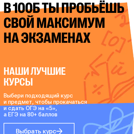
В 100Б ТЫ ПРОБЬЁШЬ
СВОЙ
МАКСИМУМ
НА ЭКЗАМЕНАХ
НАШИ ЛУЧШИЕ
КУРСЫ
Выбери подходящий курс
и предмет, чтобы прокачаться
и сдать ОГЭ на «5»,
а ЕГЭ на 80+ баллов
Выбрать курс