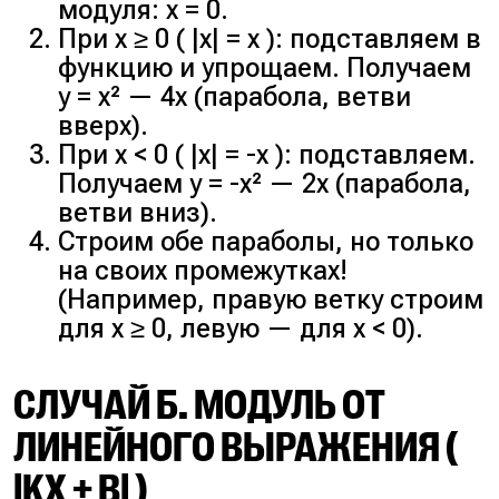
модуля: x = 0.
При x ≥ 0 ( |x| = x ): подставляем в
функцию и упрощаем. Получаем
y = x² — 4x (парабола, ветви
вверх).
При x < 0 ( |x| = -x ): подставляем.
Получаем y = -x² — 2x (парабола,
ветви вниз).
Строим обе параболы, но только
на своих промежутках!
(Например, правую ветку строим
для x ≥ 0, левую — для x < 0).
СЛУЧАЙ Б. МОДУЛЬ ОТ
ЛИНЕЙНОГО ВЫРАЖЕНИЯ (
|KX + B| )