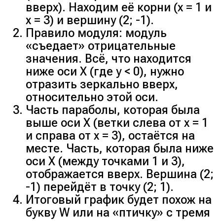
вверх). Находим её корни (x = 1 и
x = 3) и вершину (2; -1).
Правило модуля: модуль
«съедает» отрицательные
значения. Всё, что находится
ниже оси X (где y < 0), нужно
отразить зеркально вверх,
относительно этой оси.
Часть параболы, которая была
выше оси X (ветки слева от x = 1
и справа от x = 3), остаётся на
месте. Часть, которая была ниже
оси X (между точками 1 и 3),
отображается вверх. Вершина (2;
-1) перейдёт в точку (2; 1).
Итоговый график будет похож на
букву W или на «птичку» с тремя