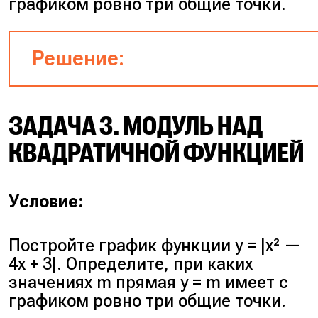
графиком ровно три общие точки.
Решение:
Раскрываем модуль:
ЗАДАЧА 3. МОДУЛЬ НАД
При x ≥ 0: y = x² — 4x. Вершин
КВАДРАТИЧНОЙ ФУНКЦИЕЙ
-4). Точки для построения: (0;
-3), (3; -3), (4; 0).
При x < 0: y = -x² — 2x. Верши
Условие:
1). Точки для построения: (-2;
-3), (-4; -8). Точка (0; 0) пр
Постройте график функции y = |x² —
первому куску (закрашена), 
4x + 3|. Определите, при каких
второго куска x < 0, поэтому (
значениях m прямая y = m имеет с
выколота (пустой кружок).
графиком ровно три общие точки.
Строим график (обязательно от