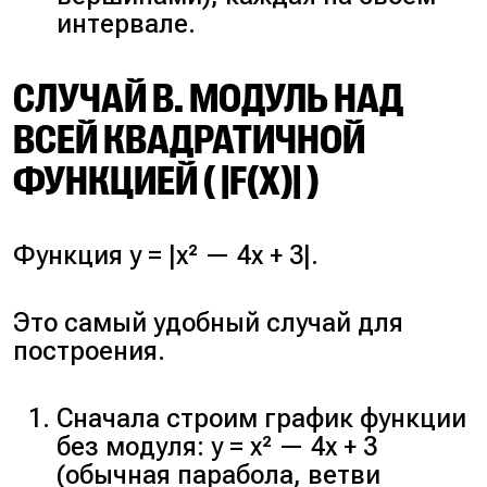
интервале.
СЛУЧАЙ В. МОДУЛЬ НАД
ВСЕЙ КВАДРАТИЧНОЙ
ФУНКЦИЕЙ ( |F(X)| )
Функция y = |x² — 4x + 3|.
Это самый удобный случай для
построения.
Сначала строим график функции
без модуля: y = x² — 4x + 3
(обычная парабола, ветви