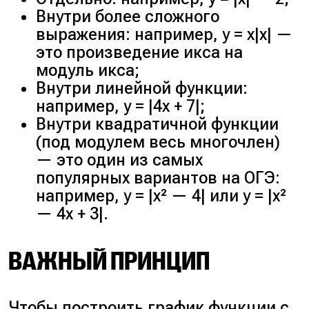
Внутри более сложного
выражения: например, y = x|x| —
это произведение икса на
модуль икса;
Внутри линейной функции:
например, y = |4x + 7|;
Внутри квадратичной функции
(под модулем весь многочлен)
— это один из самых
популярных вариантов на ОГЭ:
например, y = |x² — 4| или y = |x²
— 4x + 3|.
ВАЖНЫЙ ПРИНЦИП
Чтобы построить график функции с