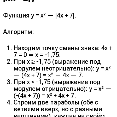
Функция y = x² — |4x + 7|.
Алгоритм:
Находим точку смены знака: 4x +
7 = 0 ⇒ x = -1,75.
При x ≥ -1,75 (выражение под
модулем неотрицательно): y = x²
— (4x + 7) = x² — 4x — 7.
При x < -1,75 (выражение под
модулем отрицательно): y = x² —
(-(4x + 7)) = x² + 4x + 7.
Строим две параболы (обе с
ветвями вверх, но с разными
вершинами), каждая на своём