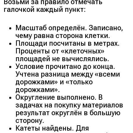
Возьми за правило отмечать
Количество мешков: 384 ÷
галочкой каждый пункт:
30 = 12,8.
Округляем вверх: нужно 13
мешков.
Масштаб определён. Записано,
чему равна сторона клетки.
Площади посчитаны в метрах.
Проценты от «клеточных»
площадей не вычислялись.
Условие прочитано до конца.
Учтена разница между «всеми
дорожками» и «только
дорожками».
Округление выполнено. В
задачах на покупку материалов
результат округлён в большую
сторону.
Катеты найдены. Для