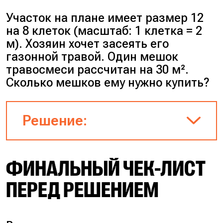
Участок на плане имеет размер 12
на 8 клеток (масштаб: 1 клетка = 2
м). Хозяин хочет засеять его
газонной травой. Один мешок
травосмеси рассчитан на 30 м².
Сколько мешков ему нужно купить?
Решение:
ФИНАЛЬНЫЙ ЧЕК-ЛИСТ
Реальная длина: 12 × 2 = 24
м.
ПЕРЕД РЕШЕНИЕМ
Ширина: 8 × 2 = 16 м.
Площадь участка: 24 × 16 =
384 м².