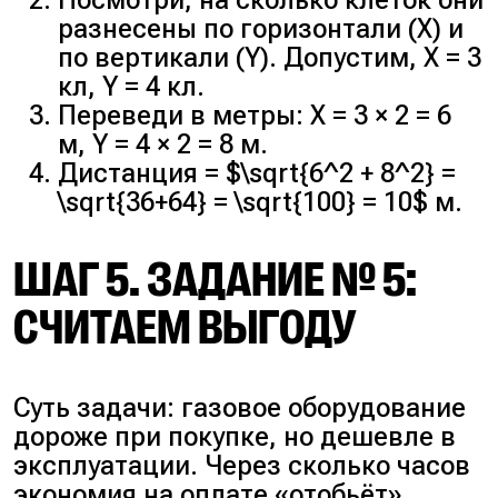
Посмотри, на сколько клеток они
разнесены по горизонтали (X) и
по вертикали (Y). Допустим, X = 3
кл, Y = 4 кл.
Переведи в метры: X = 3 × 2 = 6
м, Y = 4 × 2 = 8 м.
Дистанция = $\sqrt{6^2 + 8^2} =
\sqrt{36+64} = \sqrt{100} = 10$ м.
ШАГ 5. ЗАДАНИЕ № 5:
СЧИТАЕМ ВЫГОДУ
Суть задачи: газовое оборудование
дороже при покупке, но дешевле в
эксплуатации. Через сколько часов
экономия на оплате «отобьёт»