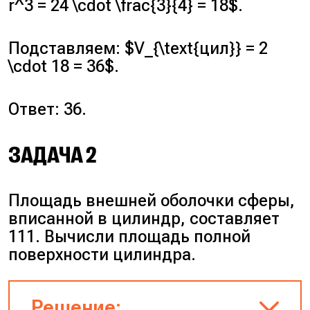
r^3 = 24 \cdot \frac{3}{4} = 18$.
Подставляем: $V_{\text{цил}} = 2
\cdot 18 = 36$.
Ответ: 36.
ЗАДАЧА 2
Площадь внешней оболочки сферы,
вписанной в цилиндр, составляет
111. Вычисли площадь полной
поверхности цилиндра.
Решение: