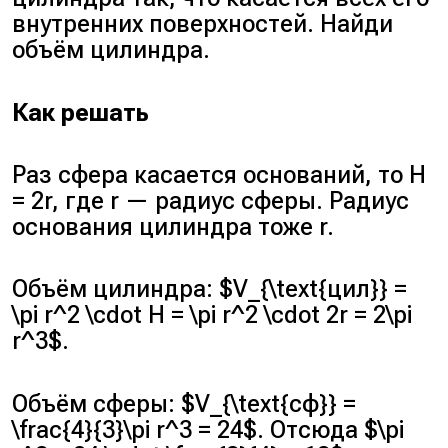
внутренних поверхностей. Найди
объём цилиндра.
Как решать
Раз сфера касается оснований, то H
= 2r, где r — радиус сферы. Радиус
основания цилиндра тоже r.
Объём цилиндра: $V_{\text{цил}} =
\pi r^2 \cdot H = \pi r^2 \cdot 2r = 2\pi
r^3$.
Объём сферы: $V_{\text{сф}} =
\frac{4}{3}\pi r^3 = 24$. Отсюда $\pi