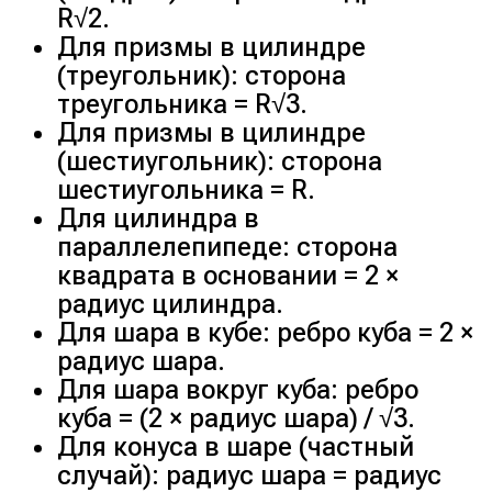
R√2.
Для призмы в цилиндре
(треугольник): сторона
треугольника = R√3.
Для призмы в цилиндре
(шестиугольник): сторона
шестиугольника = R.
Для цилиндра в
параллелепипеде: сторона
квадрата в основании = 2 ×
радиус цилиндра.
Для шара в кубе: ребро куба = 2 ×
радиус шара.
Для шара вокруг куба: ребро
куба = (2 × радиус шара) / √3.
Для конуса в шаре (частный
случай): радиус шара = радиус