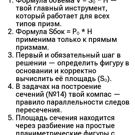
Формула объёма V = S₀ * H —
параллельную A₁B₁.
твой главный инструмент,
который работает для всех
типов призм.
Формула Sбок = P₀ * H
применима только к прямым
призмам.
Первый и обязательный шаг в
решении — определить фигуру в
основании и корректно
вычислить её площадь (S₀).
В задачах на построение
сечений (№14) твой компас —
Этап 1. Доказательство (пункт
правило параллельности следов
а).
пересечения.
Площадь сечения находится
через разбиение на простые
Отмечаем, что A₁B₁ || AB
планиметрические фигуры с
(свойство призмы).