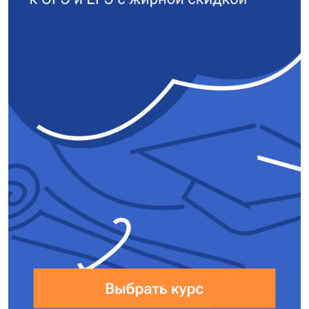
Ищем площадь трапеции
A₁B₁КЕ: $S =
\frac{\text{основание}_1 +
\text{основание}_2}{2} \cdot
\text{высоту}$.
Длины оснований:
Верхнее основание
трапеции A₁B₁ = AB = 16.
Нижнее основание КЕ —
это средняя линия
треугольника ABC,
поэтому $KE = \frac{AB}
{2} = 8$.