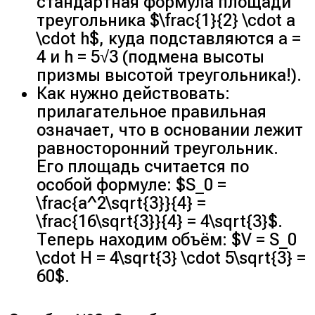
стандартная формула площади
треугольника $\frac{1}{2} \cdot a
\cdot h$, куда подставляются a =
4 и h = 5√3 (подмена высоты
призмы высотой треугольника!).
Как нужно действовать:
прилагательное правильная
означает, что в основании лежит
равносторонний треугольник.
Его площадь считается по
особой формуле: $S_0 =
\frac{a^2\sqrt{3}}{4} =
\frac{16\sqrt{3}}{4} = 4\sqrt{3}$.
Теперь находим объём: $V = S_0
\cdot H = 4\sqrt{3} \cdot 5\sqrt{3} =
60$.