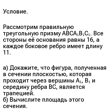
Ответ:
3√2.
Площадь боковой
Условие.
поверхности.
Сначала периметр
Рассмотрим правильную
квадрата: P₀ = 4 * 3 = 12.
треугольную призму ABCA₁B₁C₁. Все
Теперь по формуле: Sбок =
стороны её основания равны 16, а
P₀ * H = 12 * 8 = 96.
каждое боковое ребро имеет длину
Ответ:
96.
11.
Объём призмы.
Площадь основания: S₀ = 3 *
3 = 9.
а) Докажите, что фигура, полученная
Применяем основную
в сечении плоскостью, которая
формулу: V = S₀ * H = 9 * 8 =
проходит через вершины A₁, B₁ и
72.
середину ребра BC, является
Ответ:
72.
трапецией.
б) Вычислите площадь этого
сечения.