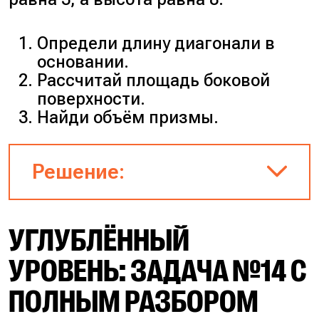
Определи длину диагонали в
основании.
Рассчитай площадь боковой
поверхности.
Найди объём призмы.
Решение:
УГЛУБЛЁННЫЙ
Диагональ квадрата в
основании.
УРОВЕНЬ: ЗАДАЧА №14 С
Формула диагонали
квадрата: d = a√2.
ПОЛНЫМ РАЗБОРОМ
Подставляем: d = 3√2.