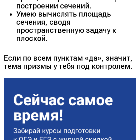
такая прямая — средняя
построении сечений.
линия. Она пересекает AC в
Умею вычислять площадь
её середине — точке Е.
сечения, сводя
Теперь соединяем A₁ с Е и
пространственную задачу к
B₁ с К. Получаем
плоской.
четырехугольник A₁B₁КЕ.
В нём: A₁B₁ || КЕ (по
Если по всем пунктам «да», значит,
построению). Отрезки A₁Е и
тема призмы у тебя под контролем.
B₁К не являются
параллельными.
Четырехугольник с одной
парой параллельных сторон
— это трапеция.
Доказательство завершено.
Этап 2. Вычисление площади
(пункт б).