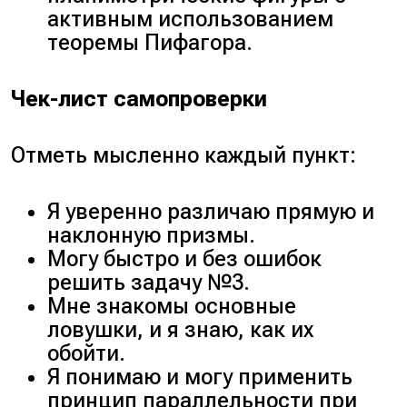
активным использованием
Пусть К — середина
теоремы Пифагора.
стороны BC.
Ключевой шаг: плоскость
нашего сечения пересекает
Чек-лист самопроверки
параллельные плоскости.
Линия пересечения с
Отметь мысленно каждый пункт:
верхней плоскостью — это
A₁B₁. Значит, линия
пересечения с нижней
Я уверенно различаю прямую и
плоскостью (ABC) должна
наклонную призмы.
быть ей параллельна и
Могу быстро и без ошибок
проходить через
решить задачу №3.
имеющуюся там точку К.
Мне знакомы основные
Проводим в плоскости (ABC)
ловушки, и я знаю, как их
через К прямую,
обойти.
параллельную AB. В
Я понимаю и могу применить
правильном треугольнике
принцип параллельности при