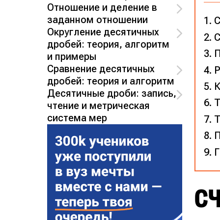
Отношение и деление в
заданном отношении
С
Округление десятичных
С
дробей: теория, алгоритм
П
и примеры
Сравнение десятичных
дробей: теория и алгоритм
К
Десятичные дроби: запись,
Т
чтение и метрическая
система мер
Т
П
Г
С