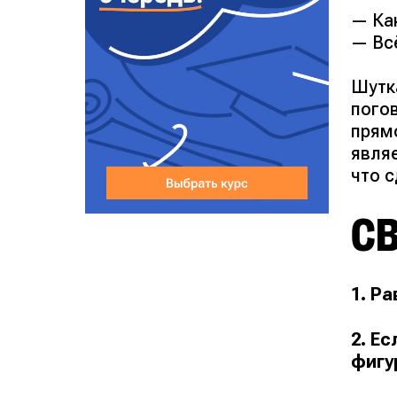
— Ка
— Вс
Шутка
пого
прям
явля
что с
С
1. Р
2. Е
фигу