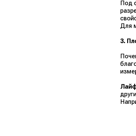
Под 
разр
свойс
Для 
3. П
Поче
благ
изме
Лайф
други
Напри