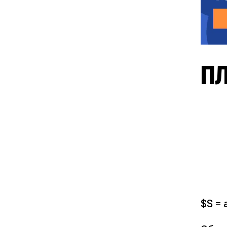
П
$S = 