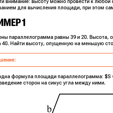
ти внимание: высоту можно провести к любой 
ванием для вычисления площади, при этом са
ИМЕР 1
оны параллелограмма равны 39 и 20. Высота, 
а 40. Найти высоту, опущенную на меньшую ст
шение:
= a \cdot h_a$
дна формула площади параллелограмма: $S = a \
зведение сторон на синус угла между ними.
ть a = 39, x — неизвестная высота. Тогда S = 3
 1560 = 20x
 1560 : 20