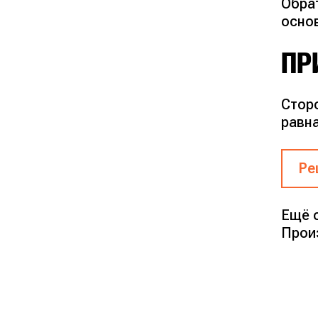
Обра
осно
ПР
Стор
равн
Ре
$S 
Ещё о
Прои
Пус
S =
x =