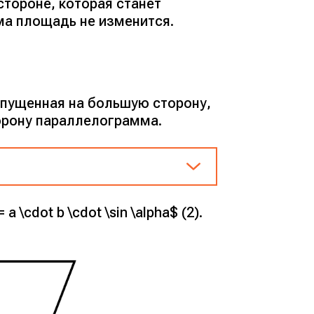
стороне, которая станет
ма площадь не изменится.
опущенная на большую сторону,
орону параллелограмма.
cdot b \cdot \sin \alpha$ (2).
940 = 1560.