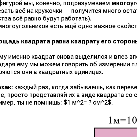
фигурой мы, конечно, подразумеваем
многоуг
езать всё на кружочки — получится много ост
тва всё равно будут работать).
многоугольников есть ещё одно важное свойст
лощадь квадрата равна квадрату его сторон
му именно квадрат снова выделился и влез вп
одаря ему мы можем говорить об измерении п
ряются они в квадратных единицах.
хак:
каждый раз, когда забываешь, как перев
е, просто представляй их в виде квадрата со 
мер, ты не помнишь: $1 м^2= ? см^2$.