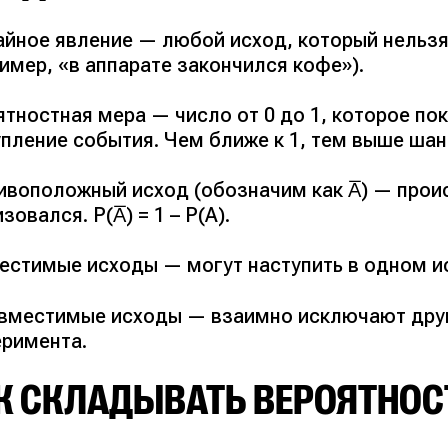
айное явление — любой исход, который нельзя
имер, «в аппарате закончился кофе»).
тностная мера — число от 0 до 1, которое по
упление события. Чем ближе к 1, тем выше шан
ивоположный исход (обозначим как A̅) — проис
зовался. P(A̅) = 1 – P(A).
естимые исходы — могут наступить в одном и
вместимые исходы — взаимно исключают друг
еримента.
К СКЛАДЫВАТЬ ВЕРОЯТНОС