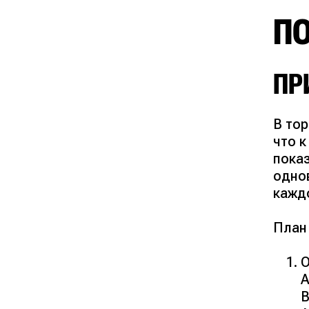
П
ПР
В то
что к
показ
одно
кажд
План
О
A
B