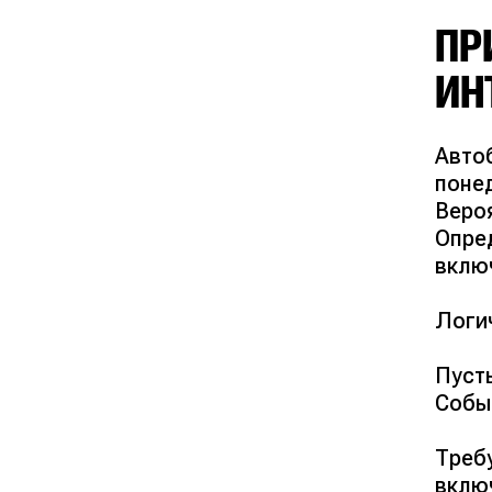
ПР
ИН
Авто
понед
Рез
Вероя
Опред
вклю
Логи
Пусть
Событ
Треб
вклю