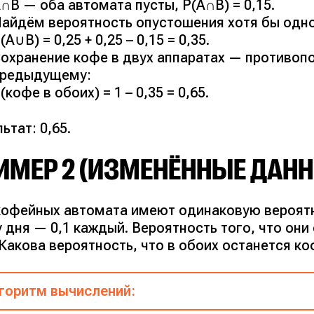
∩B — оба автомата пусты, P(A∩B) = 0,15.
айдём вероятность опустошения хотя бы одно
(A∪B) = 0,25 + 0,25 – 0,15 = 0,35.
охранение кофе в двух аппаратах — противоп
предыдущему:
(кофе в обоих) = 1 – 0,35 = 0,65.
ьтат: 0,65.
ИМЕР 2 (ИЗМЕНЁННЫЕ ДАН
кофейных автомата имеют одинаковую вероятн
 дня — 0,1 каждый. Вероятность того, что он
 Какова вероятность, что в обоих останется к
горитм вычислений: