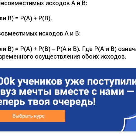
несовместимых исходов A и B:
ли B) = P(A) + P(B).
совместимых исходов A и B:
ли B) = P(A) + P(B) – P(A и B). Где P(A и B) озн
временного осуществления обоих исходов.