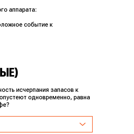
го аппарата:
оложное событие к
НЫЕ)
ость исчерпания запасов к
и опустеют одновременно, равна
офе?