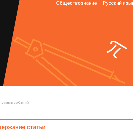
Обществознание
Русский язы
: сумма событий
ержание статьи