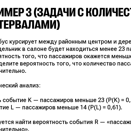
ИМЕР 3 (ЗАДАЧИ С КОЛИЧ
P(A) = 0,1, P(B) = 0,1, P(A∩B) = 0,03.
Вероятность окончания кофе хотя бы в одном
ТЕРВАЛАМИ)
P(A∪B) = 0,1 + 0,1 – 0,03 = 0,17.
Вероятность наличия кофе в двух автоматах:
P = 1 – 0,17 = 0,83.
бус курсирует между районным центром и дерев
ельник в салоне будет находиться менее 23 па
ультат:
0,83.
тность того, что пассажиров окажется меньше
елите вероятность того, что количество пасс
чительно.
ческий анализ:
 событие K — пассажиров меньше 23 (P(K) = 0,
ие L — пассажиров меньше 14 (P(L) = 0,61).
уется найти вероятность события R — «пассажи
чительно».