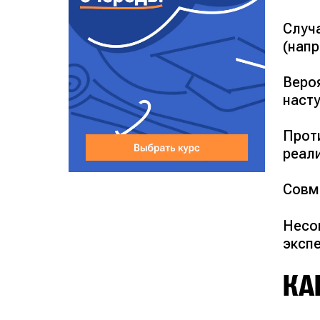
Случ
(напр
Вероя
наст
Прот
реали
Совм
Несо
эксп
КА