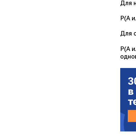
Для 
P(A и
Для 
P(A и
одно