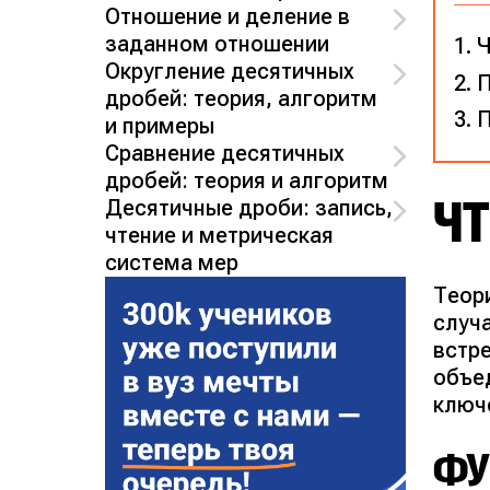
Отношение и деление в
заданном отношении
Ч
Округление десятичных
П
дробей: теория, алгоритм
П
и примеры
Сравнение десятичных
дробей: теория и алгоритм
ЧТ
Десятичные дроби: запись,
чтение и метрическая
система мер
Теор
случ
встр
объе
ключ
ФУ