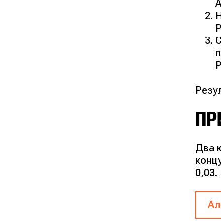
A
Н
P
С
P
Резул
ПР
Два 
концу
0,03.
Ал