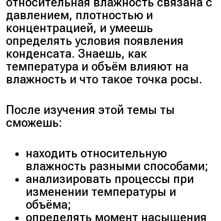
водяного пара и сухого воздуха.
относительная влажность связана с
По закону Дальтона: $p =
давлением, плотностью и
p_{\text{п}} + p_{\text{с}}$.
концентрацией, и умеешь
определять условия появления
конденсата. Знаешь, как
Парциальное давление
температура и объём влияют на
паров воды: $p = \varphi
влажность и что такое точка росы.
\cdot p_{\text{н}} = 0{,}6 \cdot
10^5 = 60$ кПа.
Давление сухого воздуха:
После изучения этой темы ты
$p_{\text{с}} = p − p_{\text{п}}
сможешь:
= 180 \text{кПа} − 60
\text{кПа} = 120$ кПа.
находить относительную
Парциальное давление
влажность разными способами;
паров воды меньше
анализировать процессы при
парциального давления
изменении температуры и
воздуха в 2 раза —
верно
.
объёма;
Выше доказали обратное —
определять момент насыщения