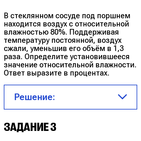
$p = 1120$ Па
В стеклянном сосуде под поршнем
находится воздух с относительной
Запишем формулу
влажностью 80%. Поддерживая
относительной влажности:
температуру постоянной, воздух
сжали, уменьшив его объём в 1,3
раза. Определите установившееся
$\varphi = \frac{p}{p_{\text{н}}} =
значение относительной влажности.
\frac{1120}{1400} = 0{,}8 = 80\%$
Ответ выразите в процентах.
Ответ:
80%.
Решение:
$\varphi_1 = 80\%$
ЗАДАНИЕ 3