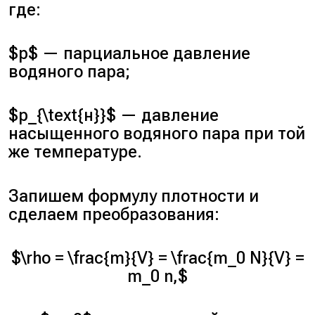
где:
$p$ — парциальное давление
водяного пара;
$p_{\text{н}}$ — давление
насыщенного водяного пара при той
же температуре.
Запишем формулу плотности и
сделаем преобразования:
$\rho = \frac{m}{V} = \frac{m_0 N}{V} =
m_0 n,$