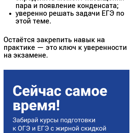
неверно
.
пара и появление конденсата;
Из уравнения Менделеева
уверенно решать задачи ЕГЭ по
— Клапейрона выразим
этой теме.
массу сухого воздуха и
водяного пара: $m_{\text{с}}
Остаётся закрепить навык на
= \frac{p_{\text{с}} V
практике — это ключ к уверенности
M_{\text{с}}}{RT}$;
на экзамене.
$m_{\text{п}} =
\frac{p_{\text{п}} V
M_{\text{п}}}{RT}$;
$p_{\text{с}} M_{\text{с}} >
p_{\text{п}} M_{\text{п}}
\Rightarrow\ m_{\text{с}} >
m_{\text{п}}$. Масса сухого
воздуха больше массы
водяного пара —
неверно
.
Выше это доказали —
верно
.