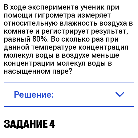
Так как температура
В ходе эксперимента ученик при
постоянна, то давление и
помощи гигрометра измеряет
плотность насыщенного пара
относительную влажность воздуха в
также постоянны.
комнате и регистрирует результат,
равный 80%. Во сколько раз при
$↑_{\text{в }1{,}3} \rho= \frac{m}
данной температуре концентрация
{V↓_{\text{в }1{,}3}}$ — так как
молекул воды в воздухе меньше
объём уменьшили в 1,3 раза, то
концентрации молекул воды в
плотность увеличилась в 1,3
насыщенном паре?
раза.
Решение:
$\varphi↑_{\text{в 1{,}3}} = \frac
{\rho↑_{\text{в 1{,}3}}}{\rho_н}$
Запишем формулу
ЗАДАНИЕ 4
$\varphi_2 = 1{,}3 \cdot
относительной влажности:
\varphi_1 = 1{,}3 \cdot 80 = 1{,}3