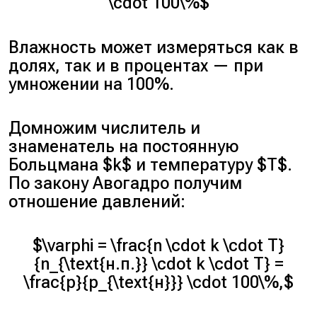
\cdot 100\%$
Влажность может измеряться как в
долях, так и в процентах — при
умножении на 100%.
Домножим числитель и
знаменатель на постоянную
Больцмана $k$ и температуру $T$.
По закону Авогадро получим
отношение давлений:
$\varphi = \frac{n \cdot k \cdot T}
{n_{\text{н.п.}} \cdot k \cdot T} =
\frac{p}{p_{\text{н}}} \cdot 100\%,$