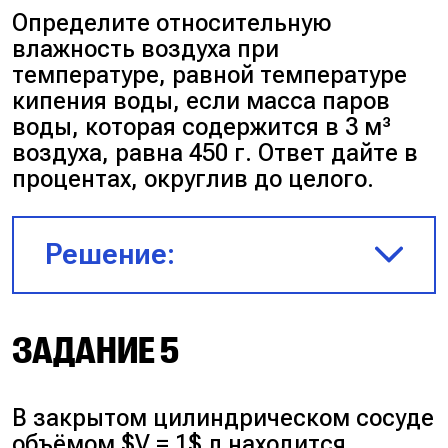
\cdot 80 = 104 > 100$
Определите относительную
$\varphi = \frac{n}{n_{\text{н}}} =
влажность воздуха при
0{,}8$
Влажность не может быть
температуре, равной температуре
больше 100%. В нашем случае в
кипения воды, если масса паров
сосуде выпал конденсат, а
$\frac{n_{\text{н}}}{n} = \frac{1}
воды, которая содержится в 3 м³
влажность равна 100%.
{0{,}8} = \frac{5}{4} = 1{,}25$
воздуха, равна 450 г. Ответ дайте в
процентах, округлив до целого.
Ответ:
100%.
Ответ:
1,25.
Решение:
Температура кипения воды
ЗАДАНИЕ 5
равна 100 °C, давление
насыщенного пара
В закрытом цилиндрическом сосуде
$p_{\text{н}}$ при этой
объёмом $V = 1$ л находится
температуре равно $10^5$ Па.