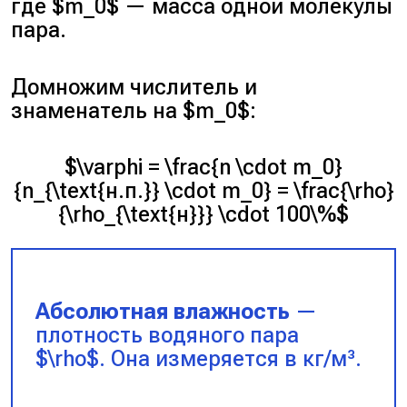
где $m_0$ — масса одной молекулы
пара.
Домножим числитель и
знаменатель на $m_0$:
$\varphi = \frac{n \cdot m_0}
{n_{\text{н.п.}} \cdot m_0} = \frac{\rho}
{\rho_{\text{н}}} \cdot 100\%$
Абсолютная влажность
—
плотность водяного пара
$\rho$. Она измеряется в кг/м³.