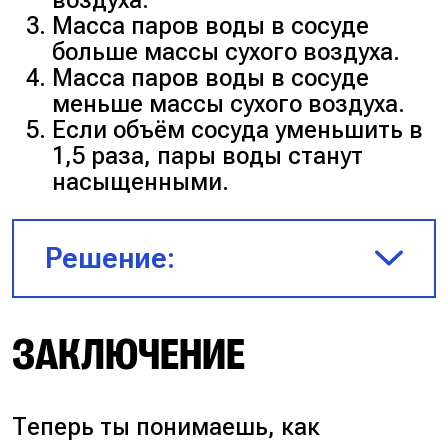
воздуха.
Масса паров воды в сосуде
больше массы сухого воздуха.
Масса паров воды в сосуде
меньше массы сухого воздуха.
Если объём сосуда уменьшить в
1,5 раза, пары воды станут
насыщенными.
Решение:
ЗАКЛЮЧЕНИЕ
Давление насыщенных паров
при температуре 100 °C равно
$10^5$ Па. Влажный воздух
представляет собой смесь
Теперь ты понимаешь, как