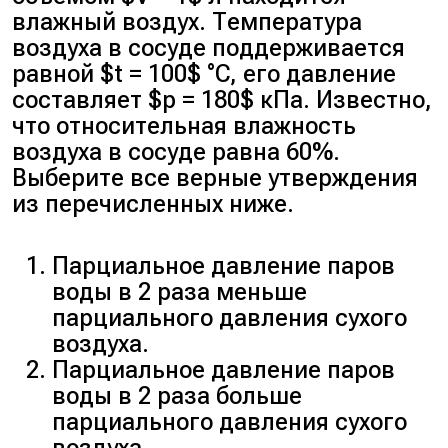
влажный воздух. Температура
воздуха в сосуде поддерживается
Запишем уравнение
равной $t = 100$ °C, его давление
Менделеева — Клапейрона:
составляет $p = 180$ кПа. Известно,
что относительная влажность
$pV = \frac{m}{M}RT \implies p =
воздуха в сосуде равна 60%.
\frac{mRT}{VM}$
Выберите все верные утверждения
из перечисленных ниже.
$\varphi = \frac{p}{p_{\text{н}}} =
\frac{mRT}{V M p_{\text{н}}} =
Парциальное давление паров
\frac{0{,}45 \cdot 8{,}31 \cdot (100
воды в 2 раза меньше
+ 273)}{3 \cdot 0{,}018 \cdot
парциального давления сухого
10^5} \approx 0{,}256 \approx
воздуха.
26\%$
Парциальное давление паров
воды в 2 раза больше
парциального давления сухого
Ответ:
26%.