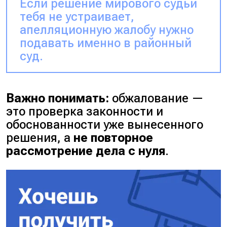
Если решение мирового судьи
тебя не устраивает,
апелляционную жалобу нужно
подавать именно в районный
суд.
Важно понимать:
обжалование —
это проверка законности и
обоснованности уже вынесенного
решения, а
не повторное
рассмотрение дела с нуля
.