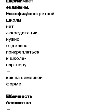
школа,
и принимает
онлайн
экзамены.
или офлайн
Но если у конкретной
школы
нет
аккредитации,
нужно
отдельно
прикрепляться
к школе-
партнёру
—
как на семейной
форме
Стоимость
Можно
Обычно
бесплатно
платно
—