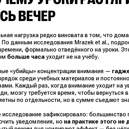
СЬ ВЕЧЕР
ьная нагрузка редко виновата в том, что дом
. По данным исследования Mrazek et al., подр
ремени, формально отведённого на уроки. Это 
ом
больше часа
уходит не на учёбу.
ные «убийцы» концентрации внимания —
гадж
орядок среди учебных материалов и постоянн
чами. Каждый раз, когда внимание уходит на 
ди, мозгу требуется время, чтобы вернуться в
метны по отдельности, но в сумме съедают зн
е исследование зафиксировало: большинство 
ючить уведомления, но
на практике этого не 
ытый режим дня усиливают эффект — без чётко