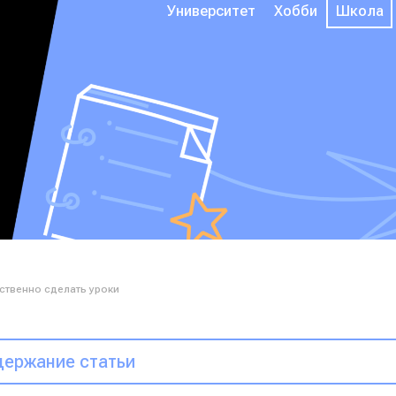
Университет
Хобби
Школа
ственно сделать уроки
ержание статьи