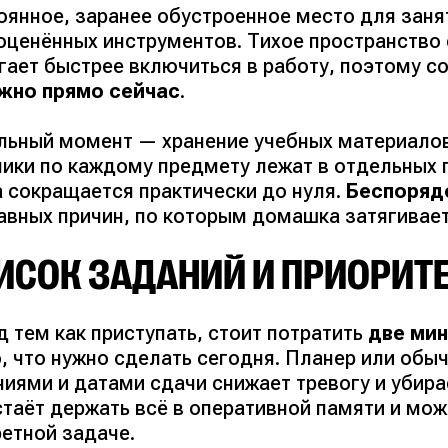
оянное, заранее обустроенное место для заня
оценённых инструментов. Тихое пространство
ает быстрее включиться в работу, поэтому со 
ужно прямо сейчас
.
льный момент — хранение учебных материалов.
ники по каждому предмету лежат в отдельных п
а сокращается практически до нуля.
Беспоряд
лавных причин, по которым домашка затягивает
ИСОК ЗАДАНИЙ И ПРИОРИТ
 тем как приступать, стоит потратить
две ми
о, что нужно сделать сегодня. Планер или об
ниями и датами сдачи снижает тревогу и убир
стаёт держать всё в оперативной памяти и мо
ретной задаче.