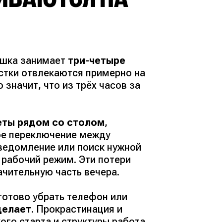
ашка занимает
три-четыре
остки отвлекаются примерно на
значит, что из трёх часов за
еты рядом со столом
,
ое переключение между
уведомление или поиск нужной
 рабочий режим. Эти потери
ачительную часть вечера.
готово убрать телефон или
делает
. Прокрастинация и
го старта и структуры работа