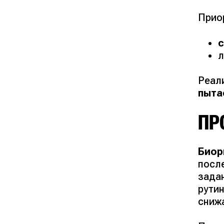
Прио
л
Реал
пыта
ПР
Биор
посл
зада
рути
сниж