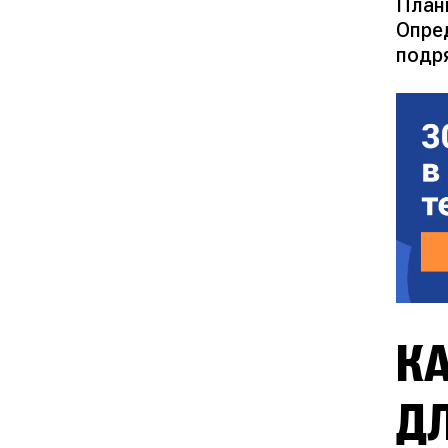
План
Опре
подр
КА
Д