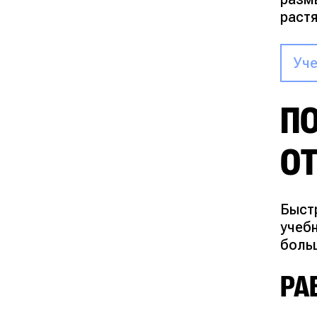
раст
Уче
ПО
О
Быст
учеб
боль
РА