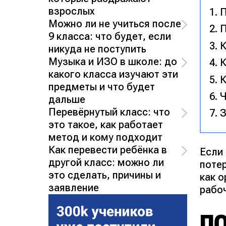
взрослых
П
Можно ли не учиться после
П
9 класса: что будет, если
К
никуда не поступить
Музыка и ИЗО в школе: до
К
какого класса изучают эти
К
предметы и что будет
Ч
дальше
Перевёрнутый класс: что
З
это такое, как работает
метод и кому подходит
Как перевести ребёнка в
Если
другой класс: можно ли
потер
это сделать, причины и
как о
заявление
рабо
П