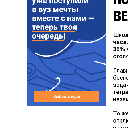
ВЕ
Школ
часа
38%
в
стол
Глав
бесп
зада
тетра
неза
То ж
откл
разм