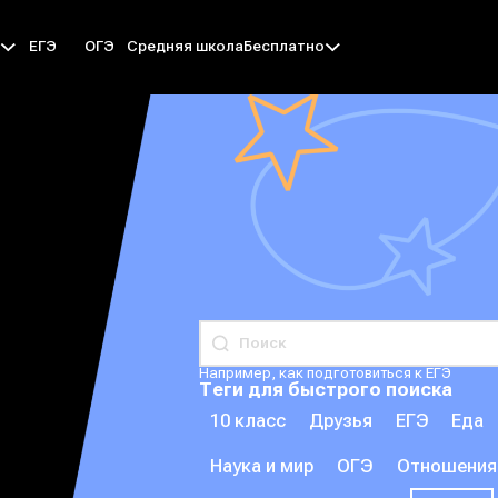
ЕГЭ
ОГЭ
Средняя школа
ы
Бесплатно
Например, как подготовиться к ЕГЭ
Теги для быстрого поиска
10 класс
Друзья
ЕГЭ
Еда
Наука и мир
ОГЭ
Отношения