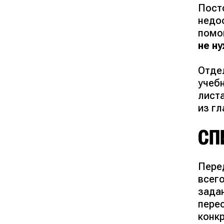
Пост
недо
помог
не н
Отде
учеб
лист
из г
СП
Перед
всег
зада
пере
конк