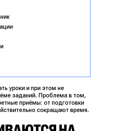
бник
рации
ки
ть уроки и при этом не
ъёме заданий. Проблема в том,
кретные приёмы: от подготовки
ействительно сокращают время.
ИВАЮТСЯ НА