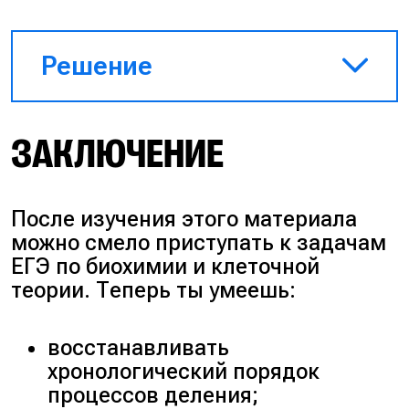
Решение
Процессы, протекающие с
ЗАКЛЮЧЕНИЕ
участием мейоза:
2) в анафазе к полюсам
После изучения этого материала
расходятся двухроматидные
можно смело приступать к задачам
хромосомы;
ЕГЭ по биохимии и клеточной
теории. Теперь ты умеешь:
3) происходит при образовании
спор у растений;
восстанавливать
хронологический порядок
6) происходит при образовании
процессов деления;