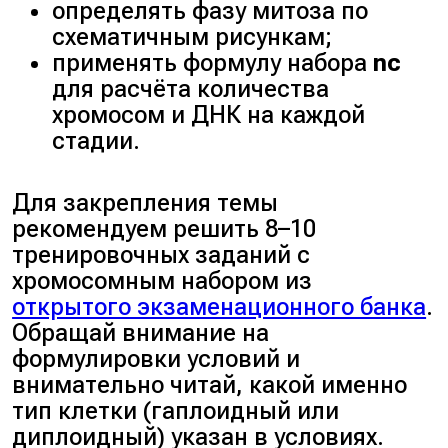
гамет у животных.
определять фазу митоза по
схематичным рисункам;
применять формулу набора
nc
Ответ: 236.
для расчёта количества
хромосом и ДНК на каждой
стадии.
Для закрепления темы
рекомендуем решить 8–10
тренировочных заданий с
хромосомным набором из
открытого экзаменационного банка
.
Обращай внимание на
формулировки условий и
внимательно читай, какой именно
тип клетки (гаплоидный или
диплоидный) указан в условиях.