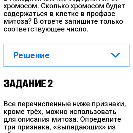
хромосом. Сколько хромосом будет
содержаться в клетке в профазе
митоза? В ответе запишите только
соответствующее число.
Решение
Ответ
: 80.
ЗАДАНИЕ 2
Пояснение
: события профазы
митоза не влияют на
Все перечисленные ниже признаки,
количество хромосом. Таким
кроме трёх, можно использовать
образом, в профазе митоза в
для описания митоза. Определите
клетке будет содержаться 80
три признака, «выпадающих» из
двухроматидных хромосом.