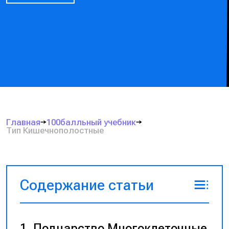
Главная
100балльный учебник
Тип Кишечнополостные
Содержание статьи
Подцарство Многоклеточные