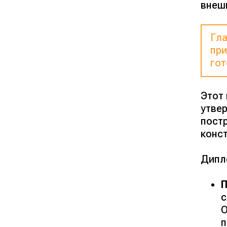
внеш
Гла
при
гот
Этот
утве
пост
конс
Дипл
с
О
п