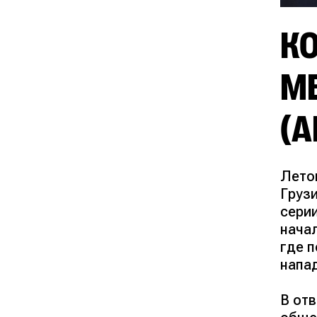
КО
М
(А
Лето
Груз
серии
нача
где 
напа
В от