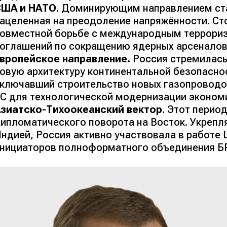
США и НАТО
. Доминирующим направлением ста
ацеленная на преодоление напряжённости. Ст
овместной борьбе с международным террори
оглашений по сокращению ядерных арсеналов
вропейское направление.
Россия стремилась
овую архитектуру континентальной безопасно
ключавший строительство новых газопроводо
С для технологической модернизации эконом
зиатско-Тихоокеанский вектор
. Этот перио
ипломатического поворота на Восток. Укрепл
ндией, Россия активно участвовала в работе
нициаторов полноформатного объединения Б