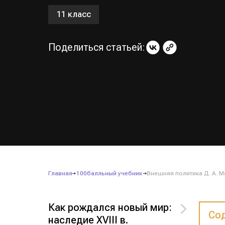
11 класс
Поделиться статьей:
Главная
100балльный учебник
Внешняя политика Д. А. 
Как рождался новый мир:
Сод
наследие XVIII в.