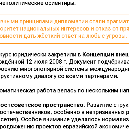
неполитические ориентиры.
вными принципами дипломатии стали прагмат
оритет национальных интересов и отказ от п
овности дать жёсткий ответ на любые угрозы.
 курс юридически закрепили в
Концепции вне
рждённой 12 июля 2008 г. Документ подчёркив
роению многополярной системы международны
труктивному диалогу со всеми партнёрами.
оматическая работа велась по нескольким на
Постсоветское пространство
. Развитие стру
оотечественников, особенно в непризнанных 
сетия). Особое внимание уделялось нормализ
родвижению проектов евразийской экономиче