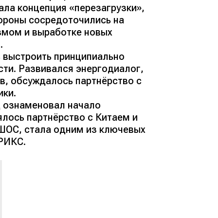
ла концепция «перезагрузки»,
ороны сосредоточились на
змом и выработке новых
.
 выстроить принципиально
сти. Развивался энергодиалог,
в, обсуждалось партнёрство с
ики.
д ознаменовал начало
ялось партнёрство с Китаем и
 ШОС, стала одним из ключевых
РИКС.