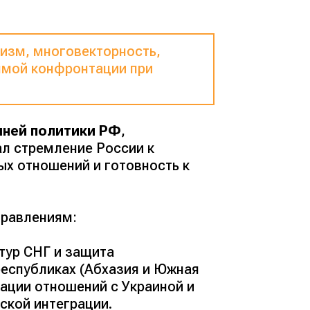
изм, многовекторность,
рямой конфронтации при
шней политики РФ
,
ал стремление России к
х отношений и готовность к
правлениям:
ктур СНГ и защита
республиках (Абхазия и Южная
ации отношений с Украиной и
ской интеграции.