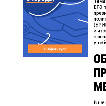
Тема 
ЕГЭ 
прези
поли
(БРИ
и ито
ключ
у теб
О
П
М
В на