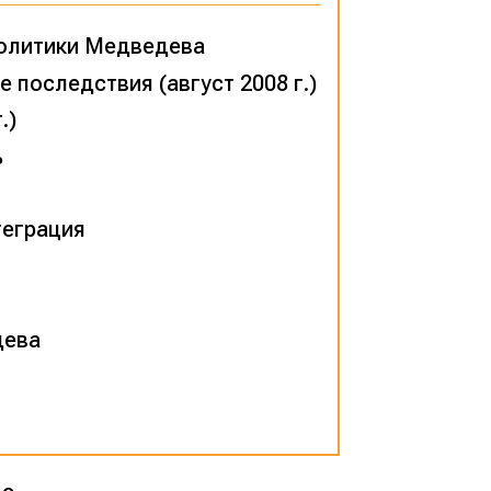
политики Медведева
последствия (август 2008 г.)
.)
ь
теграция
дева