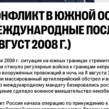
НФЛИКТ В ЮЖНОЙ ОС
ЕЖДУНАРОДНЫЕ ПОС
ВГУСТ 2008 Г.)
м 2008 г. ситуация на южных границах стреми
ии стянуло регулярные войска к границам неп
 вооружённых провокаций в ночь на 8 августа 
ли массированный артиллерийский обстрел и в
по международному мандату базировались рос
дение сделало военное вмешательство неизб
вет Россия начала операцию по принуждению к