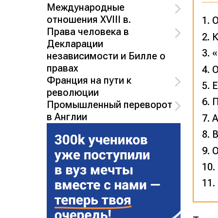
Международные
отношения XVIII в.
О
Права человека в
К
Декларации
«
независимости и Билле о
правах
О
Франция на пути к
Е
революции
П
Промышленный переворот
в Англии
А
В
О