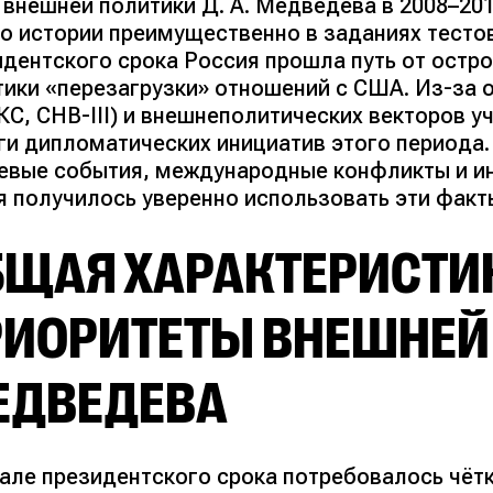
внешней политики Д. А. Медведева в 2008–201
по истории преимущественно в заданиях тестов
дентского срока Россия прошла путь от остро
тики «перезагрузки» отношений с США. Из-за 
КС, СНВ-III) и внешнеполитических векторов у
ги дипломатических инициатив этого периода.
евые события, международные конфликты и и
я получилось уверенно использовать эти факт
БЩАЯ ХАРАКТЕРИСТИ
РИОРИТЕТЫ ВНЕШНЕЙ
ЕДВЕДЕВА
чале президентского срока потребовалось чё