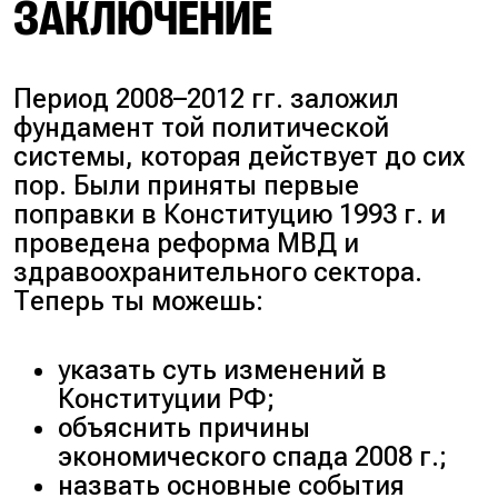
ЗАКЛЮЧЕНИЕ
Прорыв блокады Ленинграда —
1943 г.
Период 2008–2012 гг. заложил
фундамент той политической
Карибский кризис — 1962 г.
системы, которая действует до сих
пор. Были приняты первые
поправки в Конституцию 1993 г. и
Принятие первых поправок в
проведена реформа МВД и
Конституцию РФ — 2008 г.
здравоохранительного сектора.
Теперь ты можешь:
Учреждение Государственного
Совета — 1810 г.
указать суть изменений в
Конституции РФ;
Ответ: 3251.
объяснить причины
экономического спада 2008 г.;
назвать основные события