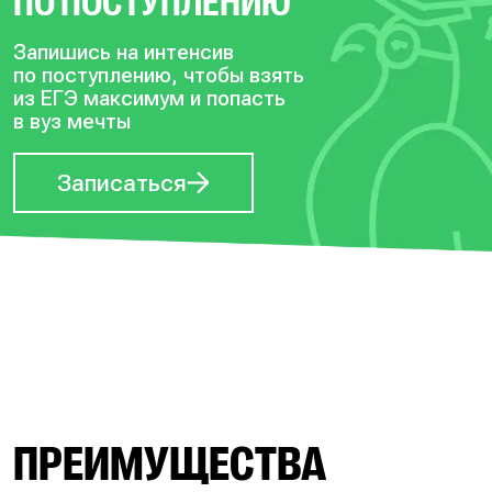
ПО ПОСТУПЛЕНИЮ
Запишись на интенсив
по поступлению, чтобы
взять
из ЕГЭ максимум и попасть
в вуз мечты
Записаться
ПРЕИМУЩЕСТВА