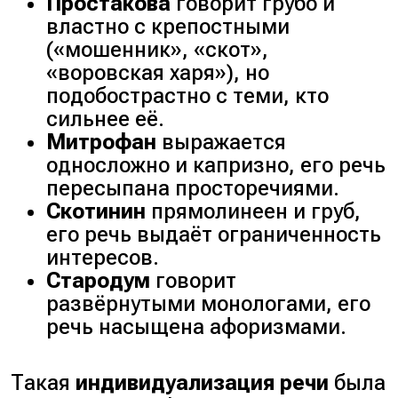
Простакова
говорит грубо и
властно с крепостными
(«мошенник», «скот»,
«воровская харя»), но
подобострастно с теми, кто
сильнее её.
Митрофан
выражается
односложно и капризно, его речь
пересыпана просторечиями.
Скотинин
прямолинеен и груб,
его речь выдаёт ограниченность
интересов.
Стародум
говорит
развёрнутыми монологами, его
речь насыщена афоризмами.
Такая
индивидуализация речи
была