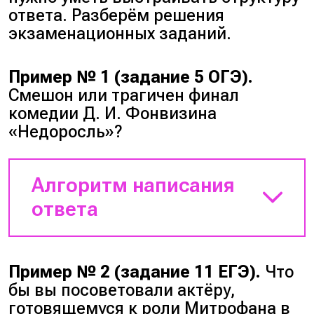
ответа. Разберём решения
экзаменационных заданий.
Пример № 1 (задание 5 ОГЭ).
Смешон или трагичен финал
комедии Д. И. Фонвизина
«Недоросль»?
Алгоритм написания
ответа
1. Во вступлении обозначь
суть финала.
Имение
Пример № 2 (задание 11 ЕГЭ).
Что
Простаковой переходит в
бы вы посоветовали актёру,
опеку, а сын грубо отталкивает
готовящемуся к роли Митрофана в