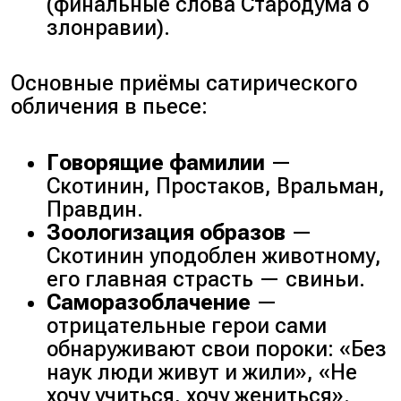
(финальные слова Стародума о
злонравии).
Основные приёмы сатирического
обличения в пьесе:
Говорящие фамилии
—
Скотинин, Простаков, Вральман,
Правдин.
Зоологизация образов
—
Скотинин уподоблен животному,
его главная страсть — свиньи.
Саморазоблачение
—
отрицательные герои сами
обнаруживают свои пороки: «Без
наук люди живут и жили», «Не
хочу учиться, хочу жениться».