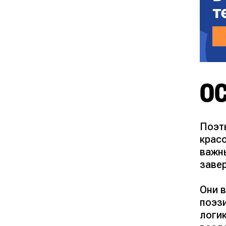
О
Поэты
красо
важн
заве
Они 
поэз
логи