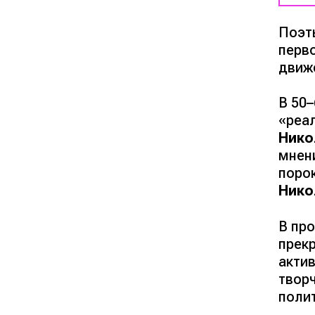
Поэт
перв
движ
В 50–
«реа
Нико
мнен
поро
Нико
В пр
прек
акти
твор
поли