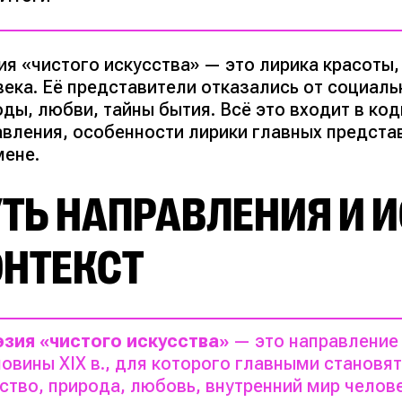
ия «чистого искусства» — это лирика красоты,
ека. Её представители отказались от социаль
оды, любви, тайны бытия. Всё это входит в ко
авления, особенности лирики главных предста
мене.
УТЬ НАПРАВЛЕНИЯ И 
ОНТЕКСТ
эзия «чистого искусства»
— это направление 
овины XIX в., для которого главными становят
ство, природа, любовь, внутренний мир челове