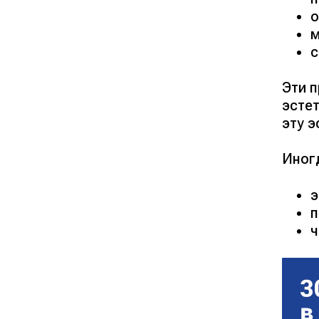
о
м
с
Эти п
эсте
эту э
Иног
э
п
ч