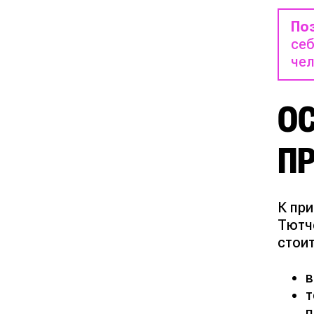
По
себ
чел
О
П
К пр
Тютч
стои
в
т
п