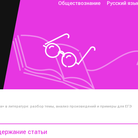
Обществознание
Русский язы
а» в литературе: разбор темы, анализ произведений и примеры для ЕГЭ
ержание статьи