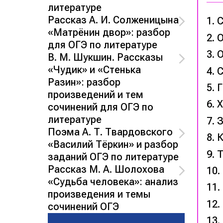
литературе
Рассказ А. И. Солженицына
С
«Матрёнин двор»: разбор
О
для ОГЭ по литературе
О
В. М. Шукшин. Рассказы
«Чудик» и «Стенька
С
Разин»: разбор
Г
произведений и тем
Х
сочинений для ОГЭ по
литературе
З
Поэма А. Т. Твардовского
К
«Василий Тёркин» и разбор
Т
заданий ОГЭ по литературе
Рассказ М. А. Шолохова
«Судьба человека»: анализ
произведения и темы
сочинений ОГЭ