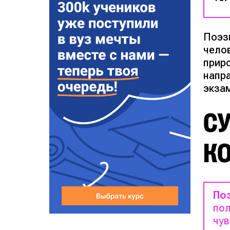
Поэз
челов
прир
напр
экза
С
К
По
пол
чув