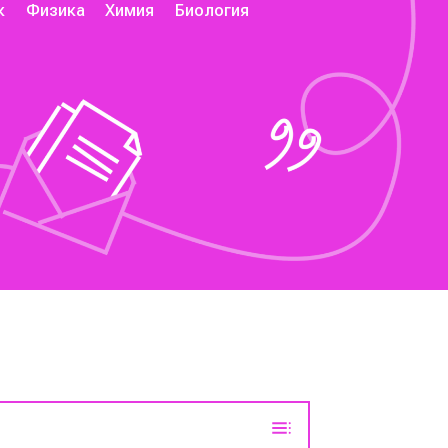
к
Физика
Химия
Биология