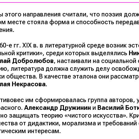
ы этого направления считали, что поэзия долж
ом месте стояла форма и способность переда
ения.
60-е гг. XIX в. в литературной среде возник э
льной критики», среди которых выделялись
Ни
лай Добролюбов
, настаивали на социальной
ию, литература должна служить делу освобож
ки общества. В качестве эталона они рассмат
лая Некрасова
.
отивовес им сформировалась группа авторов,
расного.
Александр Дружинин
и
Василий Бот
вно защищать теорию «чистого искусства». Кр
чества от дидактики, морализма и требовани
тическим интересам.