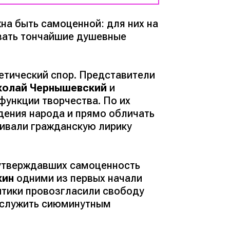
на быть самоценной: для них на
вать тончайшие душевные
стетический спор. Представители
колай Чернышевский
и
 функции творчества. По их
дения народа и прямо обличать
ривали гражданскую лирику
 утверждавших самоценность
кин
одними из первых начали
итики провозгласили свободу
й служить сиюминутным