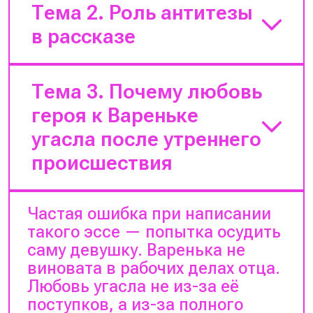
Логика рассуждения:
Тема 2. Роль антитезы
в рассказе
Опиши изначальные планы
молодого человека. Он
Логика рассуждения:
мечтал жениться на
Тема 3. Почему любовь
Вареньке и планировал
героя к Вареньке
поступить на военную
Дай определение термину.
службу.
угасла после утреннего
Укажи на
Покажи момент слома.
противопоставление двух
происшествия
Подробно объясни причину
разных миров.
шока: жестокость исходит
Сравни детали. Приведи
Логика рассуждения:
от порядочного полковника.
Частая ошибка при написании
контрастные пары цветов,
Сделай вывод. Иван
такого эссе — попытка осудить
звуков, общей атмосферы
Васильевич навсегда
Опиши характер эмоций
саму девушку. Варенька не
двух локаций. Например,
отказывается от карьеры
молодого человека. Его
виновата в рабочих делах отца.
противопоставь белое
военного. Он выбирает
чувства напрямую
Любовь угасла не из-за её
платье героини красной
нравственный абсолют, а не
связывались с
поступков, а из-за полного
крови избитого солдата.