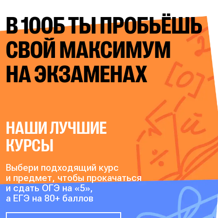
В 100Б ТЫ ПРОБЬЁШЬ
СВОЙ
МАКСИМУМ
НА ЭКЗАМЕНАХ
НАШИ ЛУЧШИЕ
КУРСЫ
Выбери подходящий курс
и предмет, чтобы прокачаться
и сдать ОГЭ на «5»,
а ЕГЭ на 80+ баллов