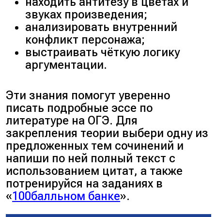
законам.
находить антитезу в цветах и
Высокопоставленный
звуках произведения;
офицер снимает с себя
анализировать внутренний
любую ответственность за
конфликт персонажа;
жестокое избиение и
выстраивать чёткую логику
прикрывается уставом
аргументации.
службы. Проверь свой
аргумент: найди
Эти знания помогут уверенно
подтверждение этому факту
писать подробные эссе по
в тексте в тексте —
литературе на ОГЭ. Для
например, эпизод, где
закрепления теории выбери одну из
полковник кричит «Будешь
предложенных тем сочинений и
мазать?» и бьёт солдата за
напиши по ней полный текст с
то, что тот недостаточно
использованием цитат, а также
сильно исполняет приказ.
потренируйся на заданиях в
Сформулируй чёткий тезис.
«
100балльном банке
».
Писатель категорически
осуждает лицемерие