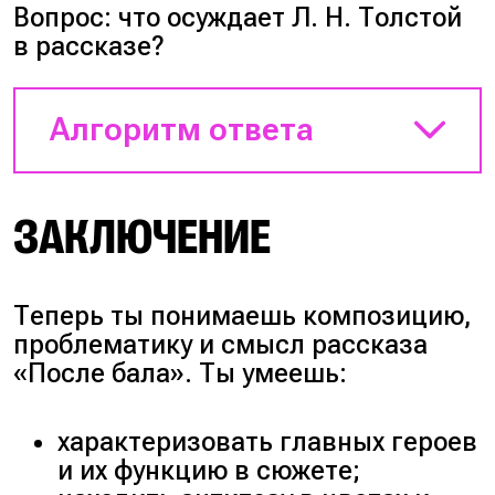
нравственному потрясению.
Вопрос: что осуждает Л. Н. Толстой
в рассказе?
Алгоритм ответа
План аргументации:
ЗАКЛЮЧЕНИЕ
Вспомни главную мысль
писателя о личной
Теперь ты понимаешь композицию,
ответственности
проблематику и смысл рассказа
отдельного человека.
«После бала». Ты умеешь:
Покажи на примере
поведения полковника
слепое и бездумное
характеризовать главных героев
подчинение армейским
и их функцию в сюжете;