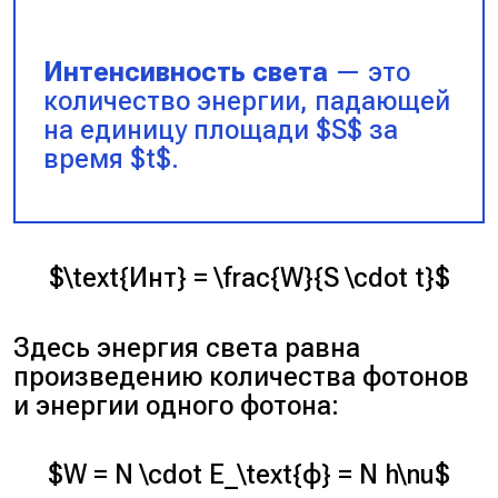
Интенсивность света
— это
количество энергии, падающей
на единицу площади $S$ за
время $t$.
$\text{Инт} = \frac{W}{S \cdot t}$
Здесь энергия света равна
произведению количества фотонов
и энергии одного фотона:
$W = N \cdot E_\text{ф} = N h\nu$