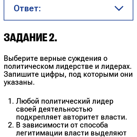
Ответ:
125
.
ЗАДАНИЕ 2.
Пояснение
:
Выберите верные суждения о
политическом лидерстве и лидерах.
Да
. Правящая политическая
Запишите цифры, под которыми они
элита — это группа лиц,
указаны.
профессионально
занимающаяся
Любой политический лидер
деятельностью в сфере
своей деятельностью
власти и управления
подкрепляет авторитет власти.
государством.
В зависимости от способа
Да
. К задачам
легитимации власти выделяют
политической элиты