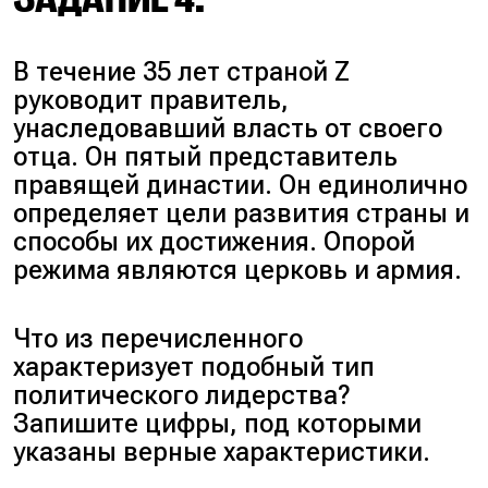
Демократический тип
относится к стилю
Пояснение
:
руководства, а не к способу
В течение 35 лет страной Z
легитимации.
руководит правитель,
Да
. Политическое
Нет
. Лидер, описанный в
унаследовавший власть от своего
лидерство — это
задании, является
отца. Он пятый представитель
способность определённого
губернатором области, что
правящей династии. Он единолично
лица оказывать постоянное
указывает на региональный
определяет цели развития страны и
и решающее влияние на
характер его лидерства.
способы их достижения. Опорой
общество, группу или
Общенациональные
режима являются церковь и армия.
организацию, направляя их
лидеры, в отличие от него,
деятельность и принимая
действуют на уровне всей
Что из перечисленного
ключевые решения.
страны.
характеризует подобный тип
Да
. Лидеры бывают
Да
. Демократическое
политического лидерства?
общенациональными,
лидерство предполагает
Запишите цифры, под которыми
региональными и местными
уважение прав и свобод
указаны верные характеристики.
в зависимости от масштаба
граждан, открытость для