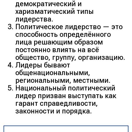
демократический и
относятся принятие
харизматический типы
политических решений и
лидерства.
контроль за их
Политическое лидерство — это
реализацией.
способность определённого
Нет
. Пополнение или
лица решающим образом
изменение состава
постоянно влиять на всё
политической элиты
общество, группу, организацию.
зависит не только от
Лидеры бывают
позиции элитарных
общенациональными,
группировок, но и от
региональными, местными.
широкого спектра
Национальный политический
факторов, включая
лидер призван выступать как
общественные и
гарант справедливости,
политические изменения.
законности и порядка.
Нет
. В политическую элиту
могут входить не только
представители