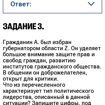
Ответ:
экономических кругов,
гуманитарной и технической
интеллигенции, но и другие
группы, в том числе
345
.
ЗАДАНИЕ 3.
представители
государственных структур и
Пояснение
:
силовых ведомств.
Гражданин А. был избран
Да
. В обществе любого типа
губернатором области Z. Он уделяет
могут возникнуть
Нет
. Не каждый
большое внимание защите прав и
противоречия между
политический лидер своей
свобод граждан, развитию
интересами элитарных и
деятельностью укрепляет
институтов гражданского общества.
неэлитарных групп.
авторитет власти.
В общении он доброжелателен,
Некоторые, напротив,
открыт для критики.
подрывают доверие к ней
Что из перечисленного
из-за некомпетентности,
характеризует тип политического
коррупции или
лидерства, описанный в данной
непопулярных решений.
ситуации? Запишите цифры, под