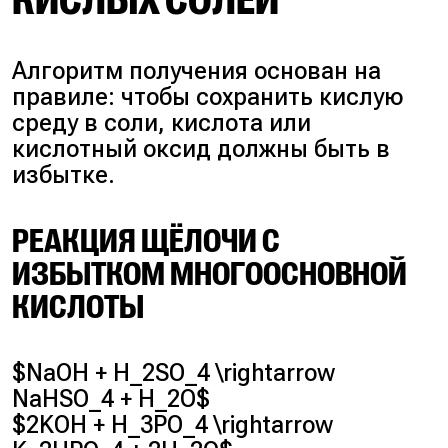
Алгоритм получения основан на
правиле: чтобы сохранить кислую
среду в соли, кислота или
кислотный оксид должны быть в
избытке.
РЕАКЦИЯ ЩЁЛОЧИ С
ИЗБЫТКОМ МНОГООСНОВНОЙ
КИСЛОТЫ
$NaOH + H_2SO_4 \rightarrow
NaHSO_4 + H_2O$
$2KOH + H_3PO_4 \rightarrow