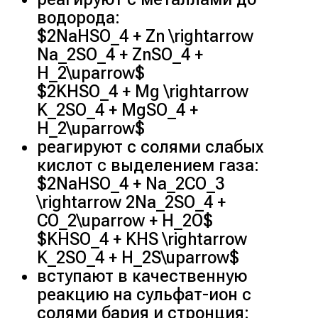
водорода:
$2NaHSO_4 + Zn \rightarrow
Na_2SO_4 + ZnSO_4 +
H_2\uparrow$
$2KHSO_4 + Mg \rightarrow
K_2SO_4 + MgSO_4 +
H_2\uparrow$
реагируют с солями слабых
кислот с выделением газа:
$2NaHSO_4 + Na_2CO_3
\rightarrow 2Na_2SO_4 +
CO_2\uparrow + H_2O$
$KHSO_4 + KHS \rightarrow
K_2SO_4 + H_2S\uparrow$
вступают в качественную
реакцию на сульфат-ион с
солями бария и стронция: