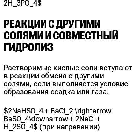
2H_3PO_4$
РЕАКЦИИ С ДРУГИМИ
СОЛЯМИ И СОВМЕСТНЫЙ
ГИДРОЛИЗ
Растворимые кислые соли вступают
в реакции обмена с другими
солями, если выполняется условие
образования осадка или газа.
$2NaHSO_4 + BaCl_2 \rightarrow
BaSO_4\downarrow + 2NaCl +
H_2SO_4$ (при нагревании)