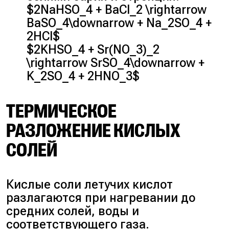
$2NaHSO_4 + BaCl_2 \rightarrow
BaSO_4\downarrow + Na_2SO_4 +
2HCl$
$2KHSO_4 + Sr(NO_3)_2
\rightarrow SrSO_4\downarrow +
K_2SO_4 + 2HNO_3$
ТЕРМИЧЕСКОЕ
РАЗЛОЖЕНИЕ КИСЛЫХ
СОЛЕЙ
Кислые соли летучих кислот
разлагаются при нагревании до
средних солей, воды и
соответствующего газа.