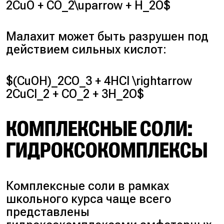
2CuO + CO_2\uparrow + H_2O$
Малахит может быть разрушен под
действием сильных кислот:
$(CuOH)_2CO_3 + 4HCl \rightarrow
2CuCl_2 + CO_2 + 3H_2O$
КОМПЛЕКСНЫЕ СОЛИ:
ГИДРОКСОКОМПЛЕКСЫ
Комплексные соли в рамках
школьного курса чаще всего
представлены