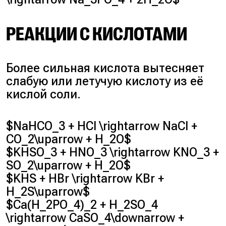
РЕАКЦИИ С КИСЛОТАМИ
Более сильная кислота вытесняет
слабую или летучую кислоту из её
кислой соли.
$NaHCO_3 + HCl \rightarrow NaCl +
CO_2\uparrow + H_2O$
$KHSO_3 + HNO_3 \rightarrow KNO_3 +
SO_2\uparrow + H_2O$
$KHS + HBr \rightarrow KBr +
H_2S\uparrow$
$Ca(H_2PO_4)_2 + H_2SO_4
\rightarrow CaSO_4\downarrow +