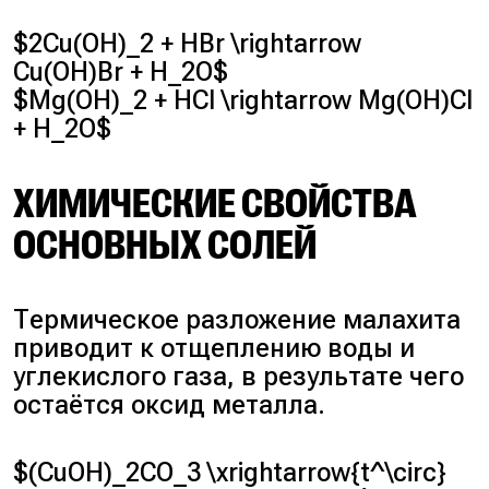
$2Cu(OH)_2 + HBr \rightarrow
Cu(OH)Br + H_2O$
$Mg(OH)_2 + HCl \rightarrow Mg(OH)Cl
+ H_2O$
ХИМИЧЕСКИЕ СВОЙСТВА
ОСНОВНЫХ СОЛЕЙ
Термическое разложение малахита
приводит к отщеплению воды и
углекислого газа, в результате чего
остаётся оксид металла.
$(CuOH)_2CO_3 \xrightarrow{t^\circ}