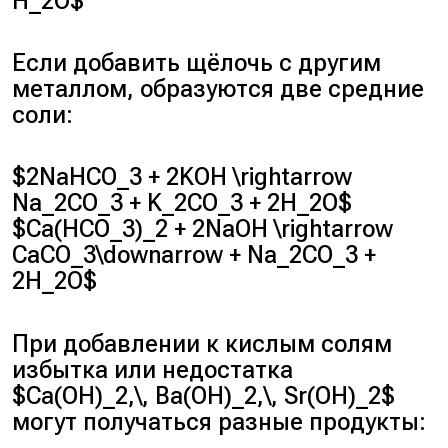
H_2O$
Если добавить щёлочь с другим
металлом, образуются две средние
соли:
$2NaHCO_3 + 2KOH \rightarrow
Na_2CO_3 + K_2CO_3 + 2H_2O$
$Ca(HCO_3)_2 + 2NaOH \rightarrow
CaCO_3\downarrow + Na_2CO_3 +
2H_2O$
При добавлении к кислым солям
избытка или недостатка
$Ca(OH)_2,\, Ba(OH)_2,\, Sr(OH)_2$
могут получаться разные продукты: