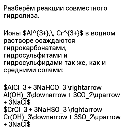
Разберём реакции совместного
гидролиза.
Ионы $Al^{3+},\, Cr^{3+}$ в водном
растворе осаждаются
гидрокарбонатами,
гидросульфитами и
гидросульфидами так же, как и
средними солями:
$AlCl_3 + 3NaHCO_3 \rightarrow
Al(OH)_3\downarrow + 3CO_2\uparrow
+ 3NaCl$
$CrCl_3 + 3NaHSO_3 \rightarrow
Cr(OH)_3\downarrow + 3SO_2\uparrow
+ 3NaCl$