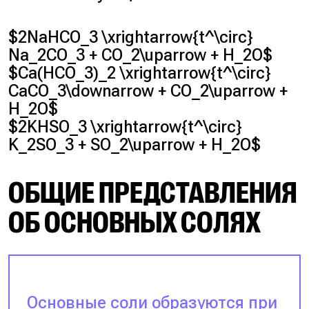
$2NaHCO_3 \xrightarrow{t^\circ}
Na_2CO_3 + CO_2\uparrow + H_2O$
$Ca(HCO_3)_2 \xrightarrow{t^\circ}
CaCO_3\downarrow + CO_2\uparrow +
H_2O$
$2KHSO_3 \xrightarrow{t^\circ}
K_2SO_3 + SO_2\uparrow + H_2O$
ОБЩИЕ ПРЕДСТАВЛЕНИЯ
ОБ ОСНОВНЫХ СОЛЯХ
Основные соли образуются при