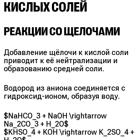
КИСЛЫХ СОЛЕЙ
РЕАКЦИИ СО ЩЕЛОЧАМИ
Добавление щёлочи к кислой соли
приводит к её нейтрализации и
образованию средней соли.
Водород из аниона соединяется с
гидроксид-ионом, образуя воду.
$NaHCO_3 + NaOH \rightarrow
Na_2CO_3 + H_2O$
$KHSO_4 + KOH \rightarrow K_2SO_4 +