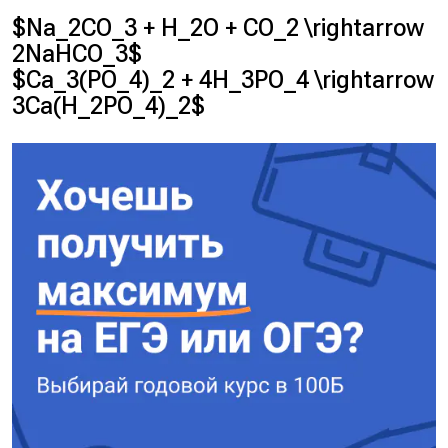
$Na_2CO_3 + H_2O + CO_2 \rightarrow
2NaHCO_3$
$Ca_3(PO_4)_2 + 4H_3PO_4 \rightarrow
3Ca(H_2PO_4)_2$