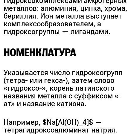
гидроксокомплексами амфотерных
металлов: алюминия, цинка, хрома,
бериллия. Ион металла выступает
комплексообразователем, а
гидроксогруппы — лигандами.
НОМЕНКЛАТУРА
Указывается число гидроксогрупп
(тетра- или гекса-), затем слово
«гидроксо-», корень латинского
названия металла с суффиксом «-
ат» и название катиона.
Например, $Na[Al(OH)_4]$ —
тетрагидроксоалюминат натрия.