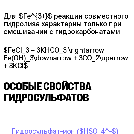
Для $Fe^{3+}$ реакции совместного
гидролиза характерны только при
смешивании с гидрокарбонатами:
$FeCl_3 + 3KHCO_3 \rightarrow
Fe(OH)_3\downarrow + 3CO_2\uparrow
+ 3KCl$
ОСОБЫЕ СВОЙСТВА
ГИДРОСУЛЬФАТОВ
Гидросульфат-ион ($HSO_4^-$)