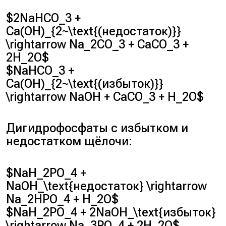
$2NaHCO_3 +
Ca(OH)_{2~\text{(недостаток)}}
\rightarrow Na_2CO_3 + CaCO_3 +
2H_2O$
$NaHCO_3 +
Ca(OH)_{2~\text{(избыток)}}
\rightarrow NaOH + CaCO_3 + H_2O$
Дигидрофосфаты с избытком и
недостатком щёлочи:
$NaH_2PO_4 +
NaOH_\text{недостаток} \rightarrow
Na_2HPO_4 + H_2O$
$NaH_2PO_4 + 2NaOH_\text{избыток}
\rightarrow Na_3PO_4 + 2H_2O$