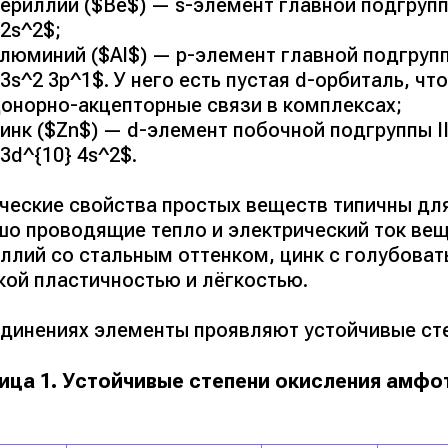
ериллий ($Be$) — s-элемент главной подгрупп
2s^2$;
люминий ($Al$) — p-элемент главной подгруппы
3s^2 3p^1$. У него есть пустая d-орбиталь, ч
онорно-акцепторные связи в комплексах;
инк ($Zn$) — d-элемент побочной подгруппы I
3d^{10} 4s^2$.
ческие свойства простых веществ типичны для
шо проводящие тепло и электрический ток ве
иллий со стальным оттенком, цинк с голубова
кой пластичностью и лёгкостью.
единениях элементы проявляют устойчивые ст
ица 1. Устойчивые степени окисления амфо