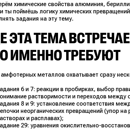
ерём химические свойства алюминия, бериллия
ьи ты поймёшь логику химических превращени
нять задания на эту тему.
Е ЭТА ТЕМА ВСТРЕЧАЕ
ТО ИМЕННО ТРЕБУЮТ
 амфотерных металлов охватывает сразу неск
адания 6 и 7: реакции в пробирках, выбор пра
онимание растворимости и переходов между 
адания 8 и 9: установление соответствия меж
епочки неорганических превращений (упор на 
астворах и расплавах);
адание 29: уравнения окислительно-восстанов