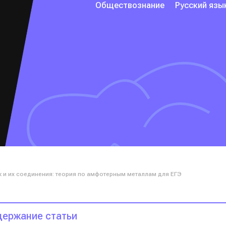
Обществознание
Русский язы
к и их соединения: теория по амфотерным металлам для ЕГЭ
ержание статьи