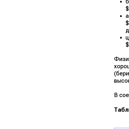
б
$
а
$
д
ц
$
Физи
хоро
(бер
высо
В со
Табл