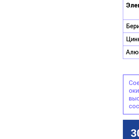
Эле
Бер
Цин
Алю
Сое
оки
выс
сос