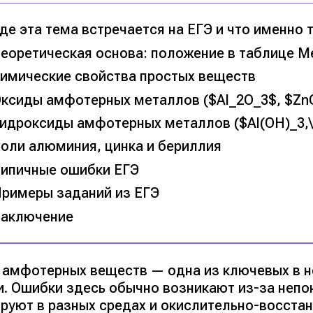
де эта тема встречается на ЕГЭ и что именно 
еоретическая основа: положение в таблице М
имические свойства простых веществ
ксиды амфотерных металлов ($Al_2O_3$, $Zn
идроксиды амфотерных металлов ($Al(OH)_3,\,
оли алюминия, цинка и бериллия
ипичные ошибки ЕГЭ
римеры заданий из ЕГЭ
аключение
 амфотерных веществ — одна из ключевых в н
и. Ошибки здесь обычно возникают из-за непо
ируют в разных средах и окислительно-восста