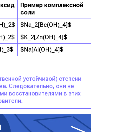
оксид
Пример комплексной
соли
H)_2$
$Na_2[Be(OH)_4]$
H)_2$
$K_2[Zn(OH)_4]$
H)_3$
$Na[Al(OH)_4]$
твенной устойчивой) степени
а. Следовательно, они не
ми восстановителями в этих
овители.