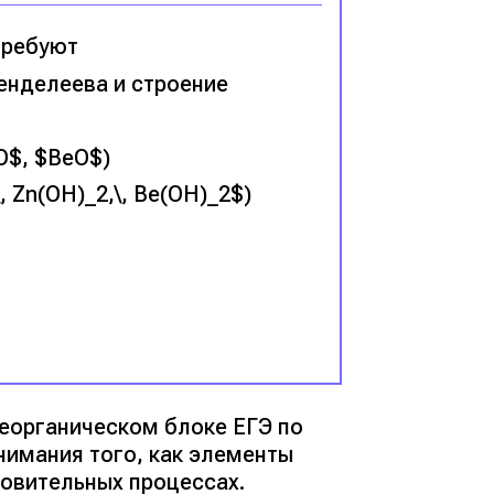
требуют
енделеева и строение
O$, $BeO$)
 Zn(OH)_2,\, Be(OH)_2$)
еорганическом блоке ЕГЭ по
нимания того, как элементы
новительных процессах.