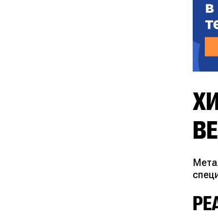
Х
В
Мета
спец
РЕ