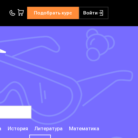
Подобрать курс
Войти
а
История
Литература
Математика