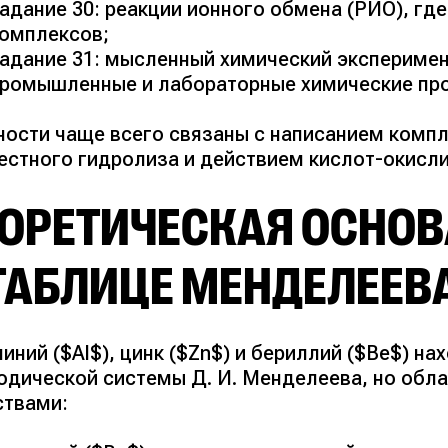
адание 30: реакции ионного обмена (РИО), гд
омплексов;
адание 31: мысленный химический экспериме
ромышленные и лабораторные химические пр
ности чаще всего связаны с написанием комп
естного гидролиза и действием кислот-окисли
ЕОРЕТИЧЕСКАЯ ОСНОВ
ТАБЛИЦЕ МЕНДЕЛЕЕВА
ний ($Al$), цинк ($Zn$) и бериллий ($Be$) на
одической системы Д. И. Менделеева, но об
ствами: