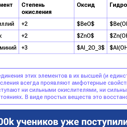
мент
Степень
Оксид
Гидр
окисления
иллий
+2
$BeO$
$Be(O
к
+2
$ZnO$
$Zn(O
миний
+3
$Al_2O_3$
$Al(O
динения этих элементов в их высшей (и единс
сления всегда проявляют амфотерные свойств
тупают ни сильными окислителями, ни сильны
тояниях. В виде простых веществ это восстан