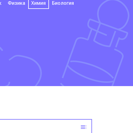
к
Физика
Химия
Биология