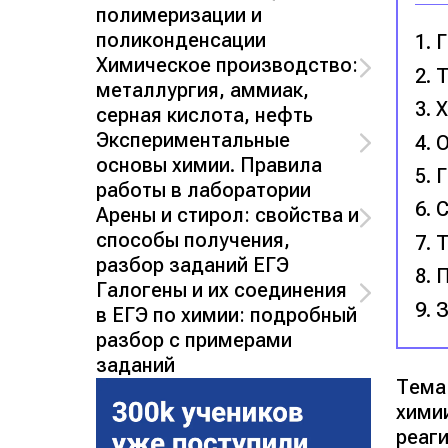
полимеризации и
поликонденсации
Г
Химическое производство:
Т
металлургия, аммиак,
Х
серная кислота, нефть
Экспериментальные
О
основы химии. Правила
Г
работы в лаборатории
С
Арены и стирол: свойства и
способы получения,
Т
разбор заданий ЕГЭ
П
Галогены и их соединения
З
в ЕГЭ по химии: подробный
разбор с примерами
заданий
Тема
хими
реаг