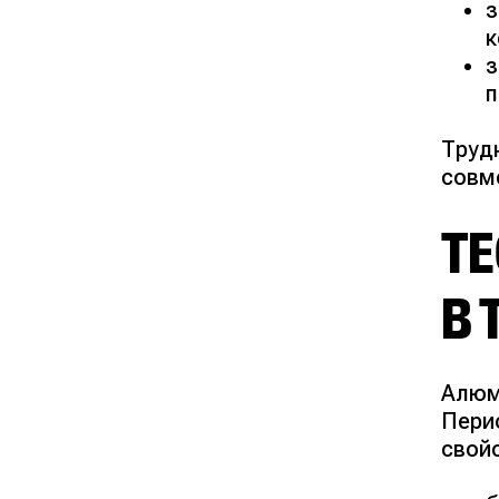
з
к
з
п
Труд
совм
Т
В 
Алюми
Пери
свой