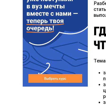
Разб
стат
выпол
ГД
Ч
Тема
з
п
з
ц
р
з