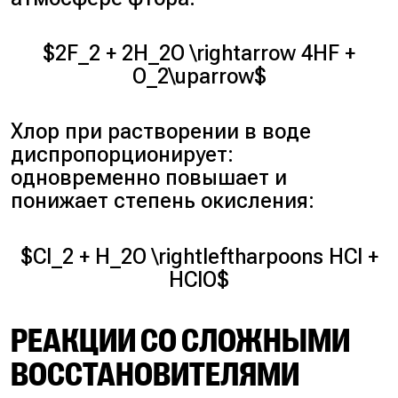
$2F_2 + 2H_2O \rightarrow 4HF +
O_2\uparrow$
Хлор при растворении в воде
диспропорционирует:
одновременно повышает и
понижает степень окисления:
$Cl_2 + H_2O \rightleftharpoons HCl +
HClO$
РЕАКЦИИ СО СЛОЖНЫМИ
ВОССТАНОВИТЕЛЯМИ