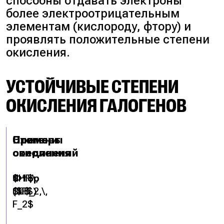
способны отдавать электроны
более электроотрицательным
элементам (кислороду, фтору) и
проявлять положительные степени
окисления.
УСТОЙЧИВЫЕ СТЕПЕНИ
ОКИСЛЕНИЯ ГАЛОГЕНОВ
Элемент
Степени
Примеры
окисления
соединений
Фтор
$-1$,
$HF,\,
($F$)
$0$
CaF_2,\,
F_2$