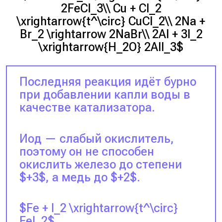
2FeCl_3\\ Cu + Cl_2
\xrightarrow{t^\circ} CuCl_2\\ 2Na +
Br_2 \rightarrow 2NaBr\\ 2Al + 3I_2
\xrightarrow{H_2O} 2AlI_3$
Последняя реакция идёт бурно
при добавлении капли воды в
качестве катализатора.
Иод — слабый окислитель,
поэтому он не способен
окислить железо до степени
$+3$, а медь до $+2$.
$Fe + I_2 \xrightarrow{t^\circ}
FeI_2$