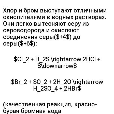
Хлор и бром выступают отличными
окислителями в водных растворах.
Они легко вытесняют серу из
сероводорода и окисляют
соединения серы($+4$) до
серы($+6$):
$Cl_2 + H_2S \rightarrow 2HCl +
S\downarrow$
$Br_2 + SO_2 + 2H_2O \rightarrow
H_2SO_4 + 2HBr$
(качественная реакция, красно-
бурая бромная вода