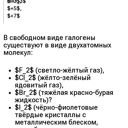
$+3$,
HIO_3$
$+5$,
$+7$
В свободном виде галогены
существуют в виде двухатомных
молекул:
$F_2$ (светло-жёлтый газ),
$Cl_2$ (жёлто-зелёный
ядовитый газ),
$Br_2$ (тяжёлая красно-бурая
жидкость)?
$I_2$ (чёрно-фиолетовые
твёрдые кристаллы с
металлическим блеском,