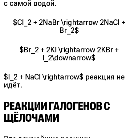
с самой водой.
$Cl_2 + 2NaBr \rightarrow 2NaCl +
Br_2$
$Br_2 + 2KI \rightarrow 2KBr +
I_2\downarrow$
$I_2 + NaCl \rightarrow$ реакция не
идёт.
РЕАКЦИИ ГАЛОГЕНОВ С
ЩЁЛОЧАМИ