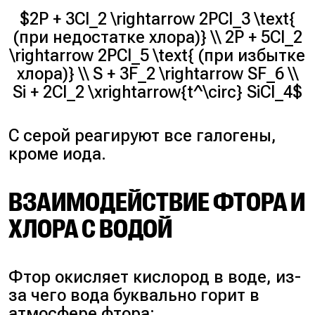
$2P + 3Cl_2 \rightarrow 2PCl_3 \text{
(при недостатке хлора)} \\ 2P + 5Cl_2
\rightarrow 2PCl_5 \text{ (при избытке
хлора)} \\ S + 3F_2 \rightarrow SF_6 \\
Si + 2Cl_2 \xrightarrow{t^\circ} SiCl_4$
С серой реагируют все галогены,
кроме иода.
ВЗАИМОДЕЙСТВИЕ ФТОРА И
ХЛОРА С ВОДОЙ
Фтор окисляет кислород в воде, из-
за чего вода буквально горит в
атмосфере фтора: