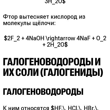
3H_2O$
Фтор вытесняет кислород из
молекулы щёлочи:
$2F_2 + 4NaOH \rightarrow 4NaF + O_2
+ 2H_2O$
ГАЛОГЕНОВОДОРОДЫ И
ИХ СОЛИ (ГАЛОГЕНИДЫ)
ГАЛОГЕНОВОДОРОДЫ
К ним относятся $HF,\, HCl,\, HBr,\,