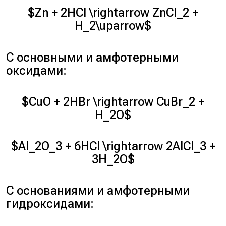
$Zn + 2HCl \rightarrow ZnCl_2 +
H_2\uparrow$
С основными и амфотерными
оксидами:
$CuO + 2HBr \rightarrow CuBr_2 +
H_2O$
$Al_2O_3 + 6HCl \rightarrow 2AlCl_3 +
3H_2O$
С основаниями и амфотерными
гидроксидами: