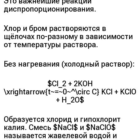
Это важнейшие реакции
диспропорционирования.
Хлор и бром растворяются в
щёлочах по-разному в зависимости
от температуры раствора.
Без нагревания (холодный раствор):
$Cl_2 + 2KOH
\xrightarrow{t~=~0~^\circ C} KCl + KClO
+ H_2O$
Образуется хлорид и гипохлорит
калия. Смесь $NaCl$ и $NaClO$
называется жавелевой водой и