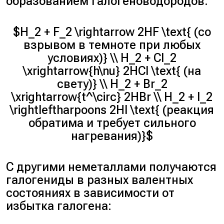
образованием галогеноводородов:
$H_2 + F_2 \rightarrow 2HF \text{ (со
взрывом в темноте при любых
условиях)} \\ H_2 + Cl_2
\xrightarrow{h\nu} 2HCl \text{ (на
свету)} \\ H_2 + Br_2
\xrightarrow{t^\circ} 2HBr \\ H_2 + I_2
\rightleftharpoons 2HI \text{ (реакция
обратима и требует сильного
нагревания)}$
С другими неметаллами получаются
галогениды в разных валентных
состояниях в зависимости от
избытка галогена: