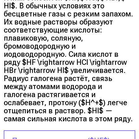
HI$. В обычных условиях это
бесцветные газы с резким запахом.
Их водные растворы образуют
соответствующие кислоты:
плавиковую, соляную,
бромоводородную и
иодоводородную. Сила кислот в
ряду $HF \rightarrow HCl \rightarrow
HBr \rightarrow HI$ увеличивается.
Радиус галогена растёт, связь
между атомами водорода и
галогена растягивается и
ослабевает, протону ($H^+$) легче
отщепиться в раствор. $HI$ —
самая сильная кислота в этом ряду.