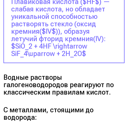
Плавиковая кислота ($HF$) —
слабая кислота, но обладает
уникальной способностью
растворять стекло (оксид
кремния($IV$)), образуя
летучий фторид кремния(IV):
$SiO_2 + 4HF \rightarrow
SiF_4\uparrow + 2H_2O$
Водные растворы
галогеноводородов реагируют по
классическим правилам кислот.
С металлами, стоящими до
водорода: