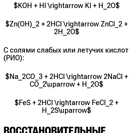
$KOH + HI \rightarrow KI + H_2O$
$Zn(OH)_2 + 2HCl \rightarrow ZnCl_2 +
2H_2O$
С солями слабых или летучих кислот
(РИО):
$Na_2CO_3 + 2HCl \rightarrow 2NaCl +
CO_2\uparrow + H_2O$
$FeS + 2HCl \rightarrow FeCl_2 +
H_2S\uparrow$
ВОССТАНОВИТЕЛЬНЫЕ