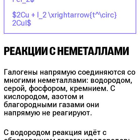
$2Cu + I_2 \xrightarrow{t^\circ}
2CuI$
РЕАКЦИИ С НЕМЕТАЛЛАМИ
Галогены напрямую соединяются со
многими неметаллами: водородом,
серой, фосфором, кремнием. С
кислородом, азотом и
благородными газами они
напрямую не реагируют.
С водородом реакция идёт с