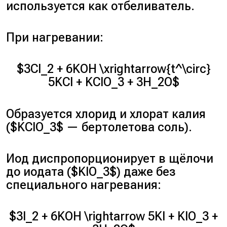
используется как отбеливатель.
При нагревании:
$3Cl_2 + 6KOH \xrightarrow{t^\circ}
5KCl + KClO_3 + 3H_2O$
Образуется хлорид и хлорат калия
($KClO_3$ — бертолетова соль).
Иод диспропорционирует в щёлочи
до иодата ($KIO_3$) даже без
специального нагревания:
$3I_2 + 6KOH \rightarrow 5KI + KIO_3 +