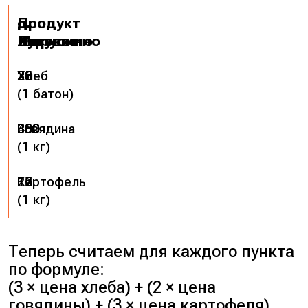
Продукт
д.
с.
д.
д.
Лягушкино
Вятское
Куровка
Марусино
Хлеб
26
28
35
25
(1 батон)
Говядина
360
350
330
400
(1 кг)
Картофель
16
15
22
17
(1 кг)
Теперь считаем для каждого пункта
по формуле:
(3 × цена хлеба) + (2 × цена
говядины) + (3 × цена картофеля).