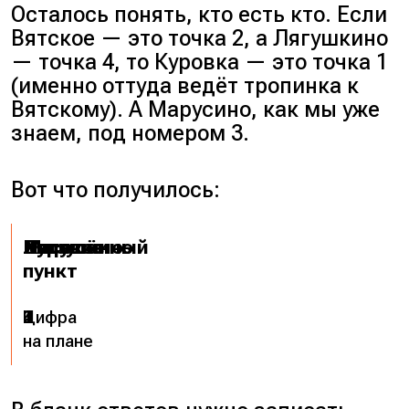
Осталось понять, кто есть кто. Если
Вятское — это точка 2, а Лягушкино
— точка 4, то Куровка — это точка 1
(именно оттуда ведёт тропинка к
Вятскому). А Марусино, как мы уже
знаем, под номером 3.
Вот что получилось:
Населённый
Лягушкино
Вятское
Куровка
Марусино
пункт
Цифра
4
2
1
3
на плане