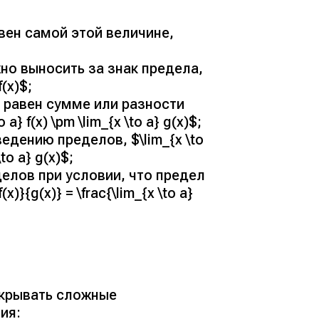
вен самой этой величине,
о выносить за знак предела,
f(x)$;
 равен сумме или разности
 a} f(x) \pm \lim_{x \to a} g(x)$;
дению пределов, $\lim_{x \to
\to a} g(x)$;
елов при условии, что предел
)}{g(x)} = \frac{\lim_{x \to a}
скрывать сложные
ия: