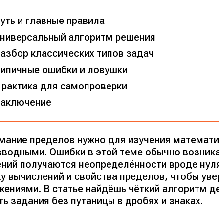
уть и главные правила
ниверсальный алгоритм решения
азбор классических типов задач
ипичные ошибки и ловушки
рактика для самопроверки
аключение
мание пределов нужно для изучения математи
зводными. Ошибки в этой теме обычно возника
ений получаются неопределённости вроде нуля
ку вычислений и свойства пределов, чтобы ув
жениями. В статье найдёшь чёткий алгоритм д
ь задания без путаницы в дробях и знаках.