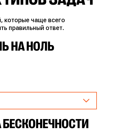
, которые чаще всего
ть правильный ответ.
Ь НА НОЛЬ
 БЕСКОНЕЧНОСТИ
учаем $2^2-4 = 0$. В
 $\left[\frac{0}{0}\right]$.