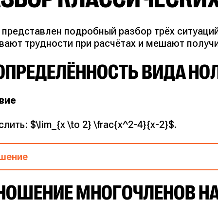
 представлен подробный разбор трёх ситуаций
вают трудности при расчётах и мешают получи
ОПРЕДЕЛЁННОСТЬ ВИДА НОЛ
вие
лить: $\lim_{x \to 2} \frac{x^2-4}{x-2}$.
шение
 1. Прямая подстановка.
НОШЕНИЕ МНОГОЧЛЕНОВ НА
ставляем двойку вместо $x$. В числителе пол
менателе $2-2 = 0$. Получается неопределённость