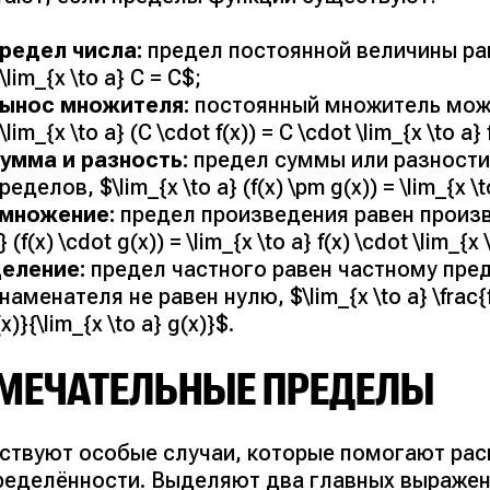
редел числа:
предел постоянной величины ра
\lim_{x \to a} C = C$;
вынос множителя:
постоянный множитель можн
\lim_{x \to a} (C \cdot f(x)) = C \cdot \lim_{x \to a} 
умма и разность:
предел суммы или разности
ределов, $\lim_{x \to a} (f(x) \pm g(x)) = \lim_{x \to
умножение:
предел произведения равен произве
} (f(x) \cdot g(x)) = \lim_{x \to a} f(x) \cdot \lim_{x 
еление:
предел частного равен частному пред
наменателя не равен нулю, $\lim_{x \to a} \frac{f(x
(x)}{\lim_{x \to a} g(x)}$.
МЕЧАТЕЛЬНЫЕ ПРЕДЕЛЫ
ствуют особые случаи, которые помогают ра
ределённости. Выделяют два главных выражен