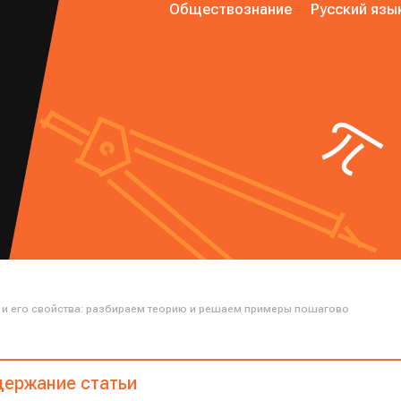
Обществознание
Русский язы
 и его свойства: разбираем теорию и решаем примеры пошагово
ержание статьи