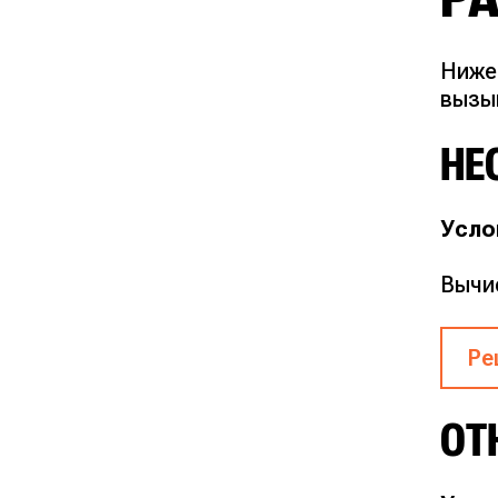
Ниже
вызы
НЕ
Усло
Вычис
Ре
Шаг
ОТ
Под
зна