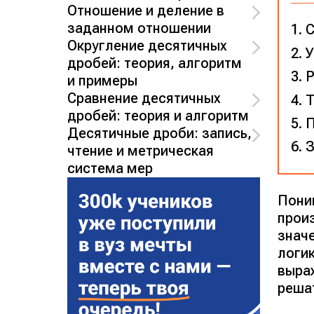
Отношение и деление в
заданном отношении
С
Округление десятичных
У
дробей: теория, алгоритм
Р
и примеры
Сравнение десятичных
Т
дробей: теория и алгоритм
П
Десятичные дроби: запись,
З
чтение и метрическая
система мер
Пони
прои
знач
логи
выра
решат