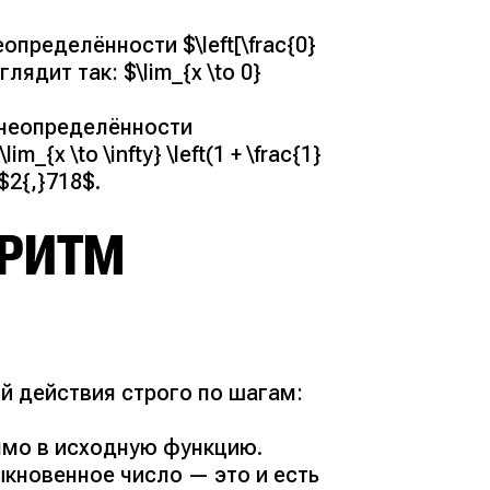
определённости $\left[\frac{0}
лядит так: $\lim_{x \to 0}
 неопределённости
_{x \to \infty} \left(1 + \frac{1}
$2{,}718$.
ОРИТМ
й действия строго по шагам:
рямо в исходную функцию.
ыкновенное число — это и есть