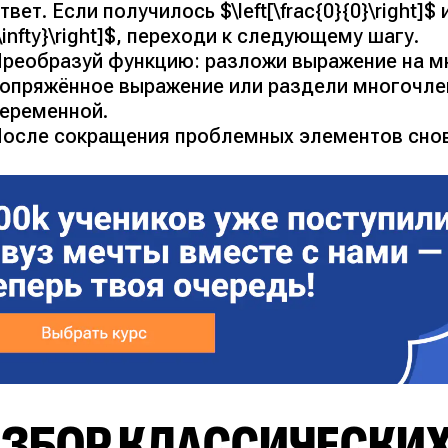
твет. Если получилось $\left[\frac{0}{0}\right]$ ил
\infty}\right]$, переходи к следующему шагу.
реобразуй функцию: разложи выражение на м
опряжённое выражение или раздели многочле
еременной.
осле сокращения проблемных элементов снов
ЗБОР КЛАССИЧЕСКИХ