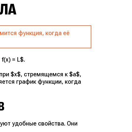
ИЛА
мится функция, когда её
f(x) = L$.
 при $x$, стремящемся к $a$,
ляется график функции, когда
В
зуют удобные свойства. Они