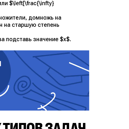
и $\left[\frac{\infty}
ножители, домножь на
н на старшую степень
а подставь значение $x$.
 ТИПОВ ЗАДАЧ