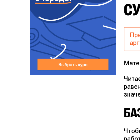
СУ
Пре
арг
Матем
Читае
равен
значе
БА
Чтоб
рабо