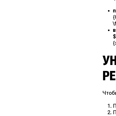
п
{
\
в
$
{
У
Р
Чтоб
П
П