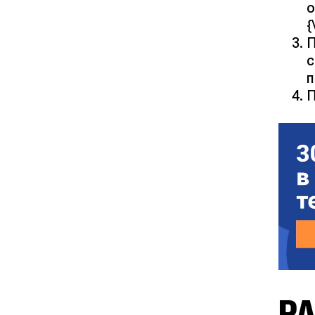
о
{
П
с
п
П
РА