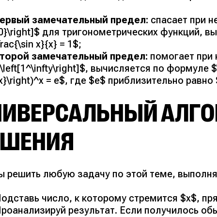
ервый замечательный предел:
спасает при не
0}\right]$ для тригонометрических функций, выг
frac{\sin x}{x} = 1$;
торой замечательный предел:
помогает при
\left[1^\infty\right]$, вычисляется по формуле $\lim
x}\right)^x = e$, где $e$ приблизительно равно 
НИВЕРСАЛЬНЫЙ АЛГ
ЕШЕНИЯ
ы решить любую задачу по этой теме, выполня
одставь число, к которому стремится $x$, п
роанализируй результат. Если получилось об