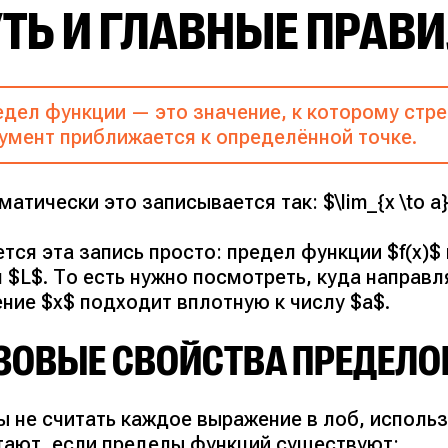
ТЬ И ГЛАВНЫЕ ПРАВ
дел функции — это значение, к которому стре
умент приближается к определённой точке.
атически это записывается так: $\lim_{x \to a} 
тся эта запись просто: предел функции $f(x)$
 $L$. То есть нужно посмотреть, куда направ
ние $x$ подходит вплотную к числу $a$.
ЗОВЫЕ СВОЙСТВА ПРЕДЕЛО
ы не считать каждое выражение в лоб, исполь
тают, если пределы функций существуют: