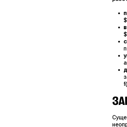
п
$
$
с
п
a
д
з
f
ЗА
Суще
неоп