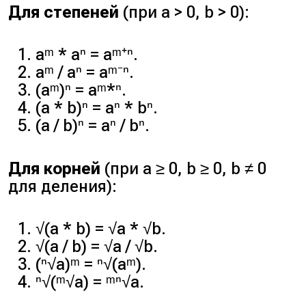
Для степеней
(при a > 0, b > 0):
aᵐ * aⁿ = aᵐ⁺ⁿ.
aᵐ / aⁿ = aᵐ⁻ⁿ.
(aᵐ)ⁿ = aᵐ*ⁿ.
(a * b)ⁿ = aⁿ * bⁿ.
(a / b)ⁿ = aⁿ / bⁿ.
Для корней
(при a ≥ 0, b ≥ 0, b ≠ 0
для деления):
√(a * b) = √a * √b.
√(a / b) = √a / √b.
(ⁿ√a)ᵐ = ⁿ√(aᵐ).
ⁿ√(ᵐ√a) = ᵐⁿ√a.