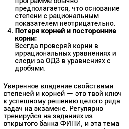
программе обычно
√7 ≈ 2.65, значит 10√7 ≈ 26.5, а 5
предполагается, что основание
+ 10√7 ≈ 31.5.
3x — 5 = x² — 6x + 9.
степени с рациональным
показателем неотрицательно.
Видно, что 26.08 < 31.5.
3. Приведём к квадратному
Потеря корней и посторонние
Следовательно, 27 + 2√170 < 32
уравнению:
корни:
+ 10√7.
Всегда проверяй корни в
иррациональных уравнениях и
x² — 6x + 9 — 3x + 5 = 0;
следи за ОДЗ в уравнениях с
4. Значит, и исходные
дробями.
выражения относятся так же:
x² — 9x + 14 = 0.
√17 + √10 < 5 + √7.
Уверенное владение свойствами
4. Решаем квадратное
степеней и корней — это твой ключ
Ответ:
√17 + √10 < 5 + √7.
уравнение:
к успешному решению целого ряда
задач на экзамене. Регулярно
тренируйся на заданиях из
Дискриминант D = 81 – 56 = 25.
открытого банка ФИПИ, и эта тема