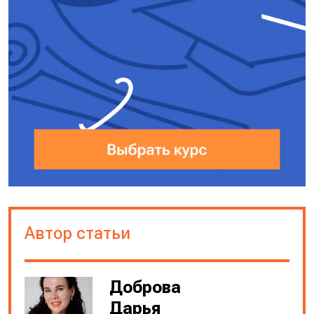
Проверяем x = 2:
ЛЧ: √(3*2 — 5) = √1 = 1.
ПЧ: 2 — 3 = -1.
1 ≠ -1 — неверно.
Этот корень не подходит (не
удовлетворяет исходному
уравнению, хотя входит в ОДЗ).
Автор статьи
Ответ:
7.
Доброва
Дарья