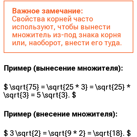
Важное замечание:
Свойства корней часто
используют, чтобы вынести
множитель из-под знака корня
или, наоборот, внести его туда.
Пример (вынесение множителя):
$ \sqrt{75} = \sqrt{25 * 3} = \sqrt{25} *
\sqrt{3} = 5 \sqrt{3}. $
Пример (внесение множителя):
$ 3 \sqrt{2} = \sqrt{9 * 2} = \sqrt{18}. $