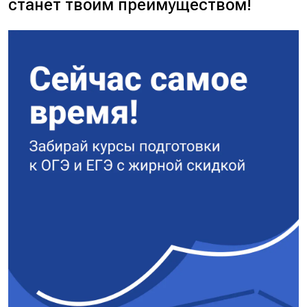
станет твоим преимуществом!
Корни: x₁ = (9 + 5)/2 = 7, x₂ = (9 –
5)/2 = 2.
5. Проверка корней:
Проверяем x = 7:
Левая часть (ЛЧ): √(3*7 — 5) =
√16 = 4.
Правая часть (ПЧ): 7 – 3 = 4.
4 = 4 — верно. Корень подходит.