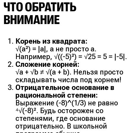
+ 10√7 + 7 = 32 + 10√7.
ЧТО ОБРАТИТЬ
последующей проверкой
корней, так как возможно
ВНИМАНИЕ
3. Теперь нужно сравнить 27 +
появление посторонних корней.
2√170 и 32 + 10√7.
Корень из квадрата:
1. Проверим ОДЗ (Область
Вычтем 27 из левой и правой
√(a²) = |a|, а не просто a.
Допустимых Значений):
частей:
Например, √((-5)²) = √25 = 5 = |-5|.
подкоренное выражение
Сложение корней:
должно быть
√a + √b ≠ √(a + b). Нельзя просто
неотрицательным.
2√170 и 5 + 10√7.
складывать числа под корнем!
Отрицательное основание в
3x – 5 ≥ 0 => x ≥ 5/3.
Оценим значения корней:
рациональной степени:
Выражение (-8)^(1/3) не равно
2. Возведём в квадрат:
⁴√(-8)². Будь осторожен со
√170 ≈ 13.04, значит 2√170 ≈
степенями, где основание
26.08.
отрицательно. В школьной
(√(3x — 5))² = (x — 3)²;