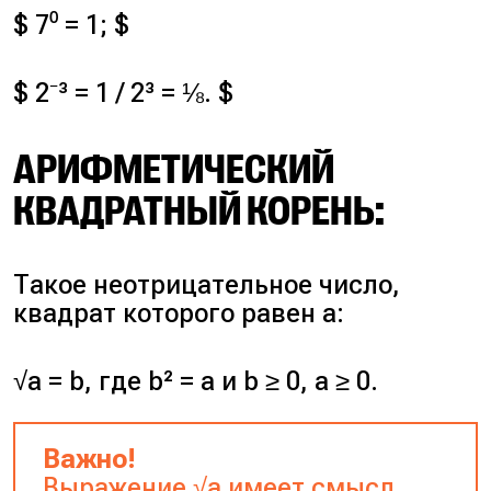
$ 7⁰ = 1; $
$ 2⁻³ = 1 / 2³ = ⅛. $
АРИФМЕТИЧЕСКИЙ
КВАДРАТНЫЙ КОРЕНЬ:
Такое неотрицательное число,
квадрат которого равен a:
√a = b, где b² = a и b ≥ 0, a ≥ 0.
Важно!
Выражение √a имеет смысл