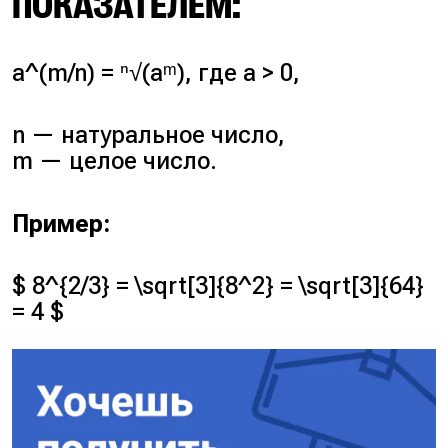
ПОКАЗАТЕЛЕМ:
a^(m/n) = ⁿ√(aᵐ), где a > 0,
n — натуральное число,
m — целое число.
Пример:
$ 8^{2/3} = \sqrt[3]{8^2} = \sqrt[3]{64}
= 4 $