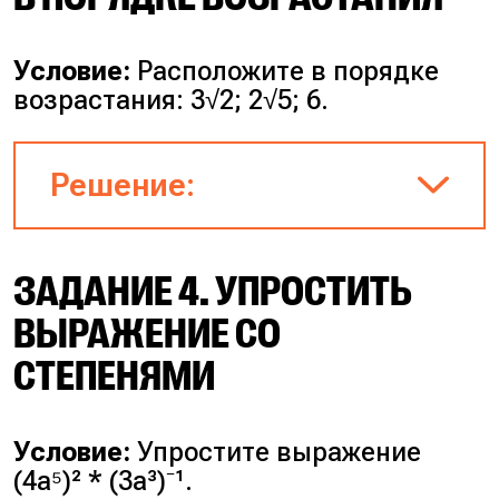
a⁴.
√(16 * 2 * a⁴) = √16 * √2 *
√(a⁴) = 4 * √2 * a².
Условие:
Расположите в порядке
возрастания: 3√2; 2√5; 6.
Ответ:
4a²√2.
Решение:
Внесём числа под знак корня,
ЗАДАНИЕ 4. УПРОСТИТЬ
чтобы сравнить подкоренные
выражения.
ВЫРАЖЕНИЕ СО
СТЕПЕНЯМИ
3√2 = √(9*2) = √18.
2√5 = √(4*5) = √20.
6 = √36.
Условие:
Упростите выражение
(4a⁵)² * (3a³)⁻¹.