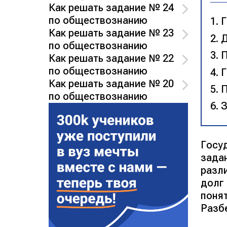
Как решать задание № 24
по обществознанию
Г
Как решать задание № 23
Д
по обществознанию
П
Как решать задание № 22
по обществознанию
Г
Как решать задание № 20
П
по обществознанию
З
Госу
задан
разл
долг
поня
Разб