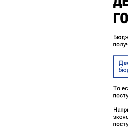
Д
Г
Бюдж
полу
Де
бю
То е
посту
Напр
экон
пост