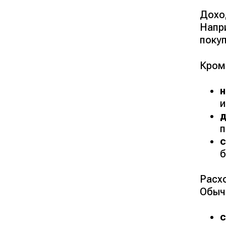
Дохо
Напр
покуп
Кроме
и
с
б
Расх
Обыч
с