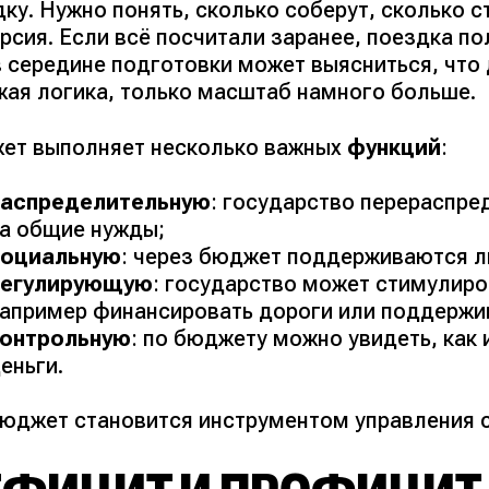
ку. Нужно понять, сколько соберут, сколько с
рсия. Если всё посчитали заранее, поездка п
в середине подготовки может выясниться, что 
жая логика, только масштаб намного больше.
ет выполняет несколько важных
функций
:
распределительную
: государство перераспре
а общие нужды;
социальную
: через бюджет поддерживаются 
регулирующую
: государство может стимулиро
апример финансировать дороги или поддержив
контрольную
: по бюджету можно увидеть, ка
еньги.
бюджет становится инструментом управления 