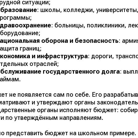
рудной ситуации;
образование
: школы, колледжи, университеты
рограммы;
здравоохранение
: больницы, поликлиники, ле
борудование;
ациональная оборона и безопасность
: арми
ащита границ;
кономика и инфраструктура
: дороги, трансп
тдельных отраслей;
бслуживание государственного долга
: вып
аймам.
ет не появляется сам по себе. Его разрабатыв
матривают и утверждают органы законодатель
дарственные органы исполняют бюджет: соби
ги по утверждённым направлениям.
о представить бюджет на школьном примере. 