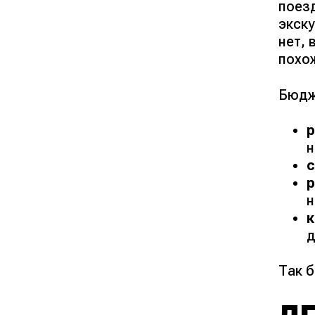
поезд
экску
нет, 
похо
Бюдж
н
н
д
Так 