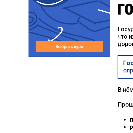
Г
Госуд
что и
дорог
Го
опр
В нём
Прощ