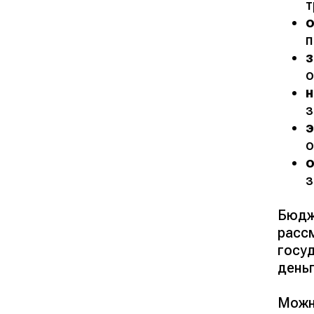
т
п
о
н
з
э
о
о
з
Бюдж
расс
госу
день
Можн