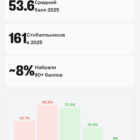
53.6
Средний
балл 2025
161
Стобалльников
в 2025
~8%
Набрали
80+ баллов
28.9%
27.5%
19.7%
15.9%
8%