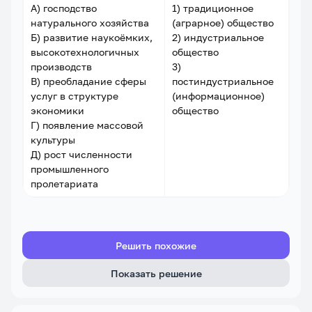
А) господство
1) традиционное
натурального хозяйства
(аграрное) общество
Б) развитие наукоёмких,
2) индустриальное
высокотехнологичных
общество
производств
3)
В) преобладание сферы
постиндустриальное
услуг в структуре
(информационное)
экономики
общество
Г) появление массовой
культуры
Д) рост численности
промышленного
пролетариата
Решить похожие
Показать решение