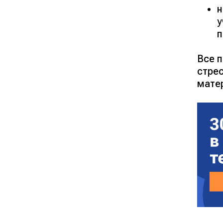
н
у
п
Все 
стре
мате