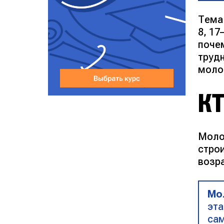
Тема
8, 17
поче
труд
моло
К
Молод
стро
возр
Мо
эта
сам