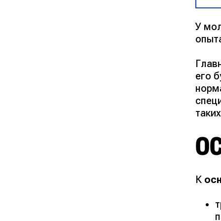
У мо
опыт
Глав
его 
норм
спец
таки
О
К
ос
т
п