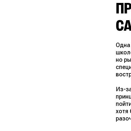
П
С
Одна
школ
но р
спец
вост
Из-з
прин
пойт
хотя
разо