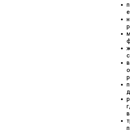
п
е
н
р
м
ф
ж
с
в
о
р
п
д
р
г
в
т
п