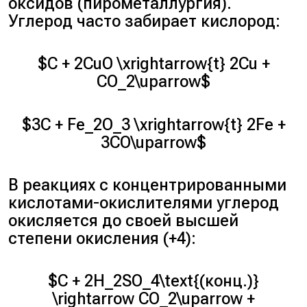
оксидов (пирометаллургия).
Углерод часто забирает кислород:
$C + 2CuO \xrightarrow{t} 2Cu +
CO_2\uparrow$
$3C + Fe_2O_3 \xrightarrow{t} 2Fe +
3CO\uparrow$
В реакциях с концентрированными
кислотами-окислителями углерод
окисляется до своей высшей
степени окисления (+4):
$C + 2H_2SO_4\text{(конц.)}
\rightarrow CO_2\uparrow +