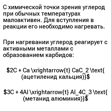
С химической точки зрения углерод
при обычных температурах
малоактивен. Для вступления в
реакции его необходимо нагревать.
При нагревании углерод реагирует с
активными металлами с
образованием карбидов:
$2C + Ca \xrightarrow{t} CaC_2 \text{
(ацетиленид кальция)}$
$3C + 4Al \xrightarrow{t} Al_4C_3 \text{
(метанид алюминия)}$