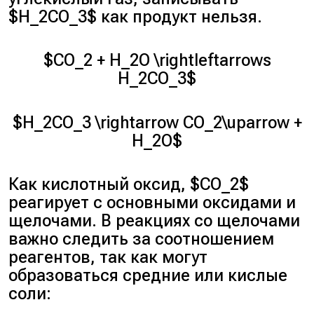
$H_2CO_3$ как продукт нельзя.
$CO_2 + H_2O \rightleftarrows
H_2CO_3$
$H_2CO_3 \rightarrow CO_2\uparrow +
H_2O$
Как кислотный оксид, $CO_2$
реагирует с основными оксидами и
щелочами. В реакциях со щелочами
важно следить за соотношением
реагентов, так как могут
образоваться средние или кислые
соли: