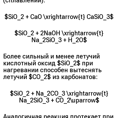
(сплавлении):
$SiO_2 + CaO \xrightarrow{t} CaSiO_3$
$SiO_2 + 2NaOH \xrightarrow{t}
Na_2SiO_3 + H_2O$
Более сильный и менее летучий
кислотный оксид $SiO_2$ при
нагревании способен вытеснять
летучий $CO_2$ из карбонатов:
$SiO_2 + Na_2CO_3 \xrightarrow{t}
Na_2SiO_3 + CO_2\uparrow$
Аналогичная реакция протекает при