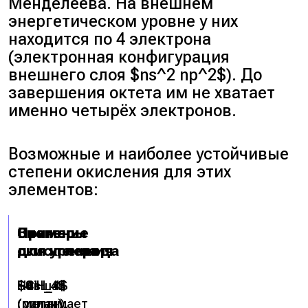
Менделеева. На внешнем
энергетическом уровне у них
находится по 4 электрона
(электронная конфигурация
внешнего слоя $ns^2 np^2$). До
завершения октета им не хватает
именно четырёх электронов.
Возможные и наиболее устойчивые
степени окисления для этих
элементов:
Степень
Значение
Примеры
Примеры
окисления
для углерода
для кремния
−4
Низшая
$CH_4$
$SiH_4$
(принимает
(метан),
(силан),