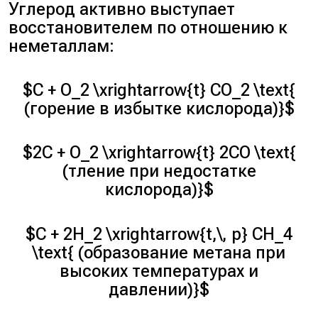
Углерод активно выступает
восстановителем по отношению к
неметаллам:
$C + O_2 \xrightarrow{t} CO_2 \text{
(горение в избытке кислорода)}$
$2C + O_2 \xrightarrow{t} 2CO \text{
(тление при недостатке
кислорода)}$
$C + 2H_2 \xrightarrow{t,\, p} CH_4
\text{ (образование метана при
высоких температурах и
давлении)}$