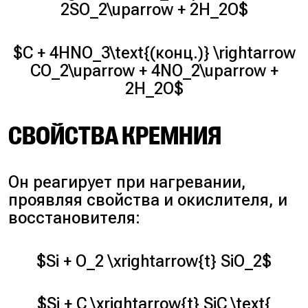
2SO_2\uparrow + 2H_2O$
$C + 4HNO_3\text{(конц.)} \rightarrow
CO_2\uparrow + 4NO_2\uparrow +
2H_2O$
СВОЙСТВА КРЕМНИЯ
Он реагирует при нагревании,
проявляя свойства и окислителя, и
восстановителя:
$Si + O_2 \xrightarrow{t} SiO_2$
$Si + C \xrightarrow{t} SiC \text{