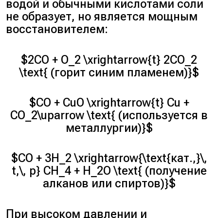
водой и обычными кислотами соли
не образует, но является мощным
восстановителем:
$2CO + O_2 \xrightarrow{t} 2CO_2
\text{ (горит синим пламенем)}$
$CO + CuO \xrightarrow{t} Cu +
CO_2\uparrow \text{ (используется в
металлургии)}$
$CO + 3H_2 \xrightarrow{\text{кат.,}\,
t,\, p} CH_4 + H_2O \text{ (получение
алканов или спиртов)}$
При высоком давлении и