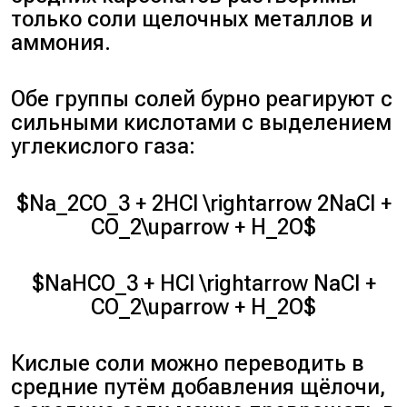
только соли щелочных металлов и
аммония.
Обе группы солей бурно реагируют с
сильными кислотами с выделением
углекислого газа:
$Na_2CO_3 + 2HCl \rightarrow 2NaCl +
CO_2\uparrow + H_2O$
$NaHCO_3 + HCl \rightarrow NaCl +
CO_2\uparrow + H_2O$
Кислые соли можно переводить в
средние путём добавления щёлочи,