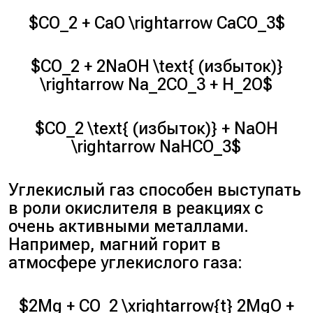
$CO_2 + CaO \rightarrow CaCO_3$
$CO_2 + 2NaOH \text{ (избыток)}
\rightarrow Na_2CO_3 + H_2O$
$CO_2 \text{ (избыток)} + NaOH
\rightarrow NaHCO_3$
Углекислый газ способен выступать
в роли окислителя в реакциях с
очень активными металлами.
Например, магний горит в
атмосфере углекислого газа:
$2Mg + CO_2 \xrightarrow{t} 2MgO +