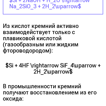
$Si + 2NaOH + H_2O \rightarrow
Na_2SiO_3 + 2H_2\uparrow$
Из кислот кремний активно
взаимодействует только с
плавиковой кислотой
(газообразным или жидким
фтороводородом):
$Si + 4HF \rightarrow SiF_4\uparrow +
2H_2\uparrow$
В промышленности кремний
получают восстановлением из его
оксида: