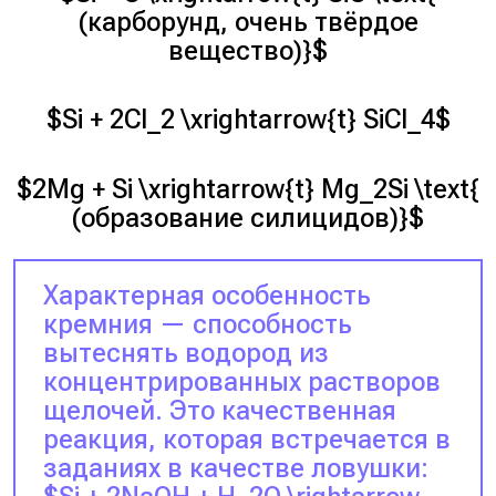
(карборунд, очень твёрдое
вещество)}$
$Si + 2Cl_2 \xrightarrow{t} SiCl_4$
$2Mg + Si \xrightarrow{t} Mg_2Si \text{
(образование силицидов)}$
Характерная особенность
кремния — способность
вытеснять водород из
концентрированных растворов
щелочей. Это качественная
реакция, которая встречается в
заданиях в качестве ловушки: