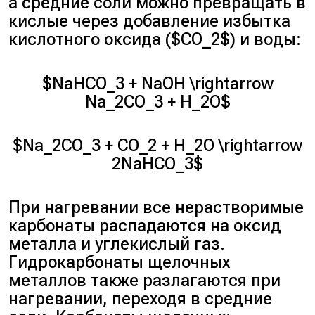
а средние соли можно превращать в
кислые через добавление избытка
кислотного оксида ($CO_2$) и воды:
$NaHCO_3 + NaOH \rightarrow
Na_2CO_3 + H_2O$
$Na_2CO_3 + CO_2 + H_2O \rightarrow
2NaHCO_3$
При нагревании все нерастворимые
карбонаты распадаются на оксид
металла и углекислый газ.
Гидрокарбонаты щелочных
металлов также разлагаются при
нагревании, переходя в средние