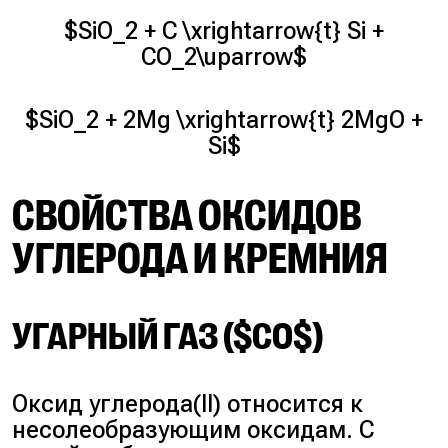
$SiO_2 + C \xrightarrow{t} Si +
CO_2\uparrow$
$SiO_2 + 2Mg \xrightarrow{t} 2MgO +
Si$
СВОЙСТВА ОКСИДОВ
УГЛЕРОДА И КРЕМНИЯ
УГАРНЫЙ ГАЗ ($CO$)
Оксид углерода(II) относится к
несолеобразующим оксидам. С