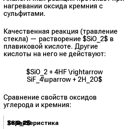
нагревании оксида кремния с
сульфитами.
Качественная реакция (травление
стекла) — растворение $SiO_2$ в
плавиковой кислоте. Другие
кислоты на него не действуют:
$SiO_2 + 4HF \rightarrow
SiF_4\uparrow + 2H_2O$
Сравнение свойств оксидов
углерода и кремния:
Характеристика
$CO_2$
$SiO_2$