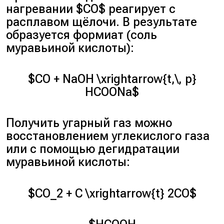
нагревании $CO$ реагирует с
расплавом щёлочи. В результате
образуется формиат (соль
муравьиной кислоты):
$CO + NaOH \xrightarrow{t,\, p}
HCOONa$
Получить угарный газ можно
восстановлением углекислого газа
или с помощью дегидратации
муравьиной кислоты:
$CO_2 + C \xrightarrow{t} 2CO$