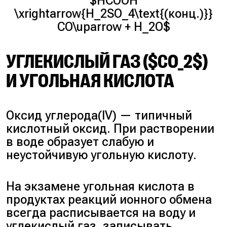
$HCOOH
\xrightarrow{H_2SO_4\text{(конц.)}}
CO\uparrow + H_2O$
УГЛЕКИСЛЫЙ ГАЗ ($CO_2$)
И УГОЛЬНАЯ КИСЛОТА
Оксид углерода(IV) — типичный
кислотный оксид. При растворении
в воде образует слабую и
неустойчивую угольную кислоту.
На экзамене угольная кислота в
продуктах реакций ионного обмена
всегда расписывается на воду и
углекислый газ, записывать