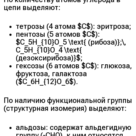
цепи выделяют:
тетрозы (4 атома $C$): эритроза;
пентозы (5 атомов $C$):
$C_5H_{10}O_5 \text{ (рибоза)};\,
C_5H_{10}O_4 \text{
(дезоксирибоза)}$;
гексозы (6 атомов $C$): глюкоза,
фруктоза, галактоза
($C_6H_{12}O_6$).
По наличию функциональной группы
(структурная изомерия) выделяют:
альдозы: содержат альдегидную
группу (-CHO), к ним относятся