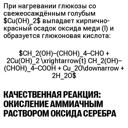
При нагревании глюкозы со
свежеосаждённым голубым
$Cu(OH)_2$ выпадает кирпично-
красный осадок оксида меди (I) и
образуется глюконовая кислота:
$CH_2(OH)–(CHOH)_4–CHO +
2Cu(OH)_2 \xrightarrow{t} CH_2(OH)–
(CHOH)_4–COOH + Cu_2O\downarrow +
2H_2O$
КАЧЕСТВЕННАЯ РЕАКЦИЯ:
ОКИСЛЕНИЕ АММИАЧНЫМ
РАСТВОРОМ ОКСИДА СЕРЕБРА