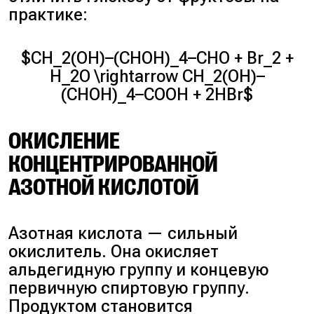
практике:
$CH_2(OH)–(CHOH)_4–CHO + Br_2 +
H_2O \rightarrow CH_2(OH)–
(CHOH)_4–COOH + 2HBr$
ОКИСЛЕНИЕ
КОНЦЕНТРИРОВАННОЙ
АЗОТНОЙ КИСЛОТОЙ
Азотная кислота — сильный
окислитель. Она окисляет
альдегидную группу и концевую
первичную спиртовую группу.
Продуктом становится