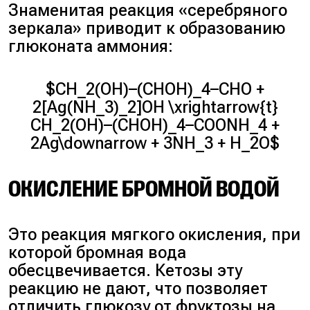
Знаменитая реакция «серебряного
зеркала» приводит к образованию
глюконата аммония:
$CH_2(OH)–(CHOH)_4–CHO +
2[Ag(NH_3)_2]OH \xrightarrow{t}
CH_2(OH)–(CHOH)_4–COONH_4 +
2Ag\downarrow + 3NH_3 + H_2O$
ОКИСЛЕНИЕ БРОМНОЙ ВОДОЙ
Это реакция мягкого окисления, при
которой бромная вода
обесцвечивается. Кетозы эту
реакцию не дают, что позволяет
отличить глюкозу от фруктозы на