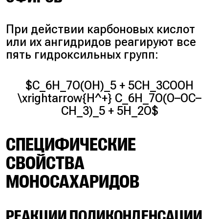
При действии карбоновых кислот
или их ангидридов реагируют все
пять гидроксильных групп:
$C_6H_7O(OH)_5 + 5CH_3COOH
\xrightarrow{H^+} C_6H_7O(O–OC–
CH_3)_5 + 5H_2O$
СПЕЦИФИЧЕСКИЕ
СВОЙСТВА
МОНОСАХАРИДОВ
РЕАКЦИИ ПОЛИКОНДЕНСАЦИИ