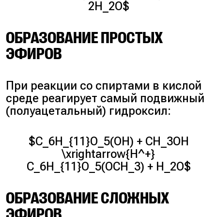
2H_2O$
ОБРАЗОВАНИЕ ПРОСТЫХ
ЭФИРОВ
При реакции со спиртами в кислой
среде реагирует самый подвижный
(полуацетальный) гидроксил:
$C_6H_{11}O_5(OH) + CH_3OH
\xrightarrow{H^+}
C_6H_{11}O_5(OCH_3) + H_2O$
ОБРАЗОВАНИЕ СЛОЖНЫХ
ЭФИРОВ