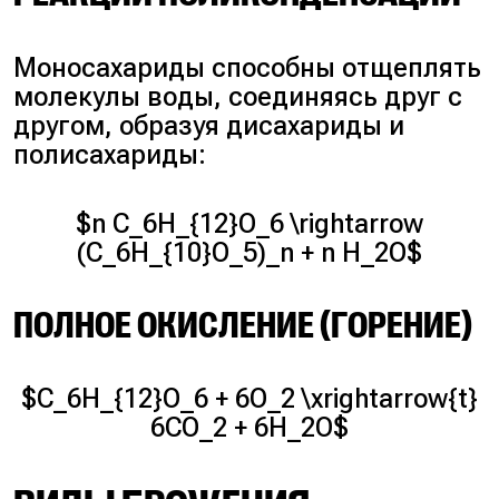
Моносахариды способны отщеплять
молекулы воды, соединяясь друг с
другом, образуя дисахариды и
полисахариды:
$n C_6H_{12}O_6 \rightarrow
(C_6H_{10}O_5)_n + n H_2O$
ПОЛНОЕ ОКИСЛЕНИЕ (ГОРЕНИЕ)
$C_6H_{12}O_6 + 6O_2 \xrightarrow{t}
6CO_2 + 6H_2O$