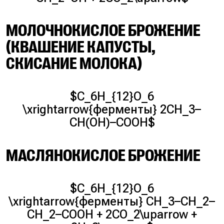
МОЛОЧНОКИСЛОЕ БРОЖЕНИЕ
(КВАШЕНИЕ КАПУСТЫ,
СКИСАНИЕ МОЛОКА)
$C_6H_{12}O_6
\xrightarrow{ферменты} 2CH_3–
CH(OH)–COOH$
МАСЛЯНОКИСЛОЕ БРОЖЕНИЕ
$C_6H_{12}O_6
\xrightarrow{ферменты} CH_3–CH_2–
CH_2–COOH + 2CO_2\uparrow +