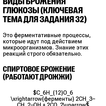
ВИДЫ БРОЖЕНИЯ
ГЛЮКОЗЫ (КЛЮЧЕВАЯ
ТЕМА ДЛЯ ЗАДАНИЯ 32)
Это ферментативные процессы,
которые идут под действием
микроорганизмов. Знание этих
реакций строго обязательно.
СПИРТОВОЕ БРОЖЕНИЕ
(РАБОТАЮТ ДРОЖЖИ)
$C_6H_{12}O_6
\xrightarrow{ферменты} 2CH_3–
CH_2–OH + 2CO_2\uparrow$