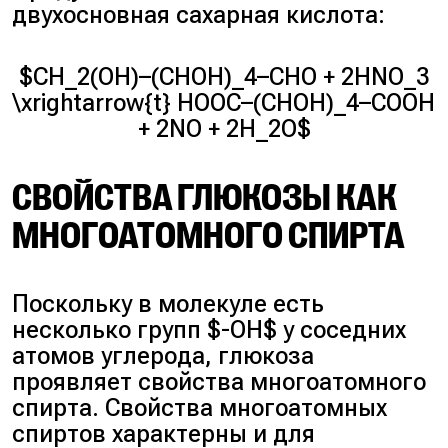
двухосновная сахарная кислота:
$CH_2(OH)–(CHOH)_4–CHO + 2HNO_3
\xrightarrow{t} HOOC–(CHOH)_4–COOH
+ 2NO + 2H_2O$
СВОЙСТВА ГЛЮКОЗЫ КАК
МНОГОАТОМНОГО СПИРТА
Поскольку в молекуле есть
несколько групп $-OH$ у соседних
атомов углерода, глюкоза
проявляет свойства многоатомного
спирта. Свойства многоатомных
спиртов характерны и для