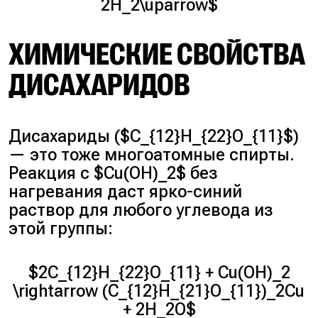
2H_2\uparrow$
ХИМИЧЕСКИЕ СВОЙСТВА
ДИСАХАРИДОВ
Дисахариды ($C_{12}H_{22}O_{11}$)
— это тоже многоатомные спирты.
Реакция с $Cu(OH)_2$ без
нагревания даст ярко-синий
раствор для любого углевода из
этой группы:
$2C_{12}H_{22}O_{11} + Cu(OH)_2
\rightarrow (C_{12}H_{21}O_{11})_2Cu
+ 2H_2O$