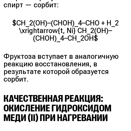
спирт — сорбит:
$CH_2(OH)–(CHOH)_4–CHO + H_2
\xrightarrow{t, Ni} CH_2(OH)–
(CHOH)_4–CH_2OH$
Фруктоза вступает в аналогичную
реакцию восстановления, в
результате которой образуется
сорбит.
КАЧЕСТВЕННАЯ РЕАКЦИЯ:
ОКИСЛЕНИЕ ГИДРОКСИДОМ
МЕДИ (II) ПРИ НАГРЕВАНИИ