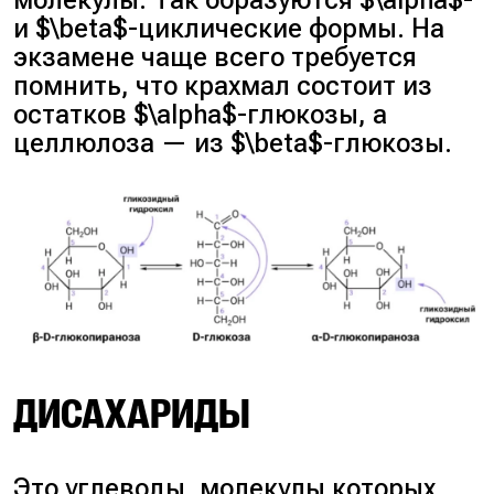
молекулы. Так образуются $\alpha$-
и $\beta$-циклические формы. На
экзамене чаще всего требуется
помнить, что крахмал состоит из
остатков $\alpha$-глюкозы, а
целлюлоза — из $\beta$-глюкозы.
ДИСАХАРИДЫ
Это углеводы, молекулы которых