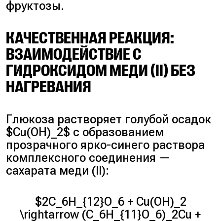
фруктозы.
КАЧЕСТВЕННАЯ РЕАКЦИЯ:
ВЗАИМОДЕЙСТВИЕ С
ГИДРОКСИДОМ МЕДИ (II) БЕЗ
НАГРЕВАНИЯ
Глюкоза растворяет голубой осадок
$Cu(OH)_2$ с образованием
прозрачного ярко-синего раствора
комплексного соединения —
сахарата меди (II):
$2C_6H_{12}O_6 + Cu(OH)_2
\rightarrow (C_6H_{11}O_6)_2Cu +