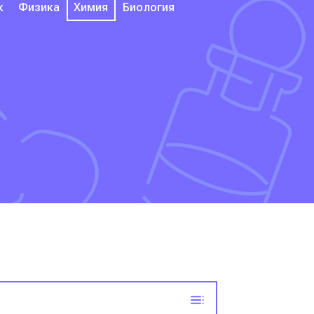
к
Физика
Химия
Биология