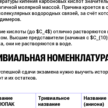
ературы кипения карбоновых кислот значитель
огичной молярной массой. Причина кроется в 
олекулярных водородных связей, за счёт кот
 димеров.
ие кислоты (до $C_4$) отлично растворяются 
хом. Высшие представители (начиная с $C_{10
а, они не растворяются в воде.
ИВИАЛЬНАЯ НОМЕНКЛАТУР
успешной сдачи экзамена нужно выучить исто
т и их остатков.
вание
Тривиальное
Название
ИЮПАК
название
(аниона)