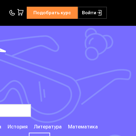
Подобрать курс
Войти
а
История
Литература
Математика