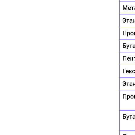
Мет
Эта
Про
Бут
Пен
Гек
Эта
Про
Бут