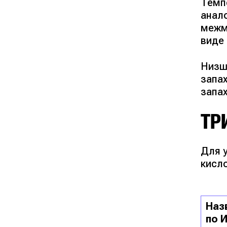
Темп
анал
межм
виде
Низш
запа
запах
ТР
Для 
кисло
Наз
по 