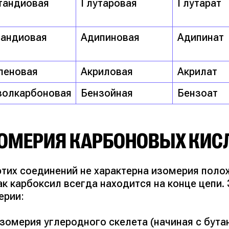
тандиовая
Глутаровая
Глутарат
сандиовая
Адипиновая
Адипинат
пеновая
Акриловая
Акрилат
золкарбоновая
Бензойная
Бензоат
ОМЕРИЯ КАРБОНОВЫХ КИС
этих соединений не характерна изомерия поло
ак карбоксил всегда находится на конце цепи.
ерии:
зомерия углеродного скелета (начиная с бута