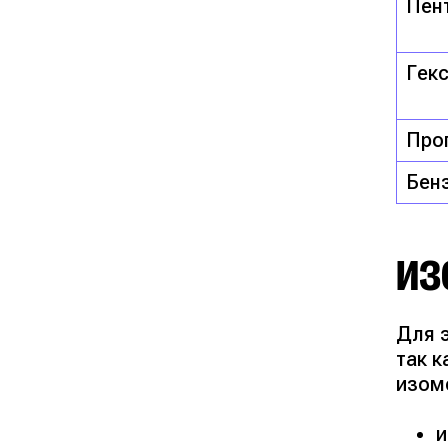
Пен
Гек
Про
Бен
ИЗ
Для 
так к
изом
и