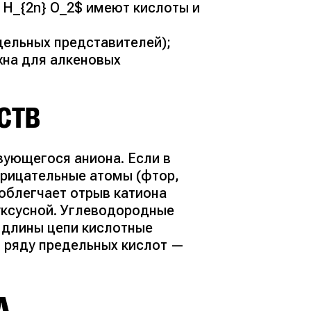
H_{2n} O_2$ имеют кислоты и
дельных представителей);
жна для алкеновых
СТВ
зующегося аниона. Если в
рицательные атомы (фтор,
 облегчает отрыв катиона
уксусной. Углеводородные
 длины цепи кислотные
 ряду предельных кислот —
А