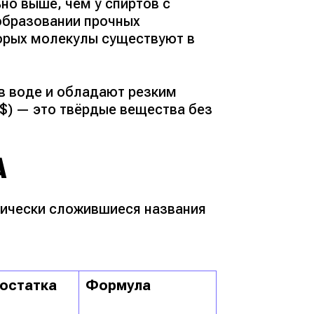
но выше, чем у спиртов с
образовании прочных
орых молекулы существуют в
в воде и обладают резким
}$) — это твёрдые вещества без
А
рически сложившиеся названия
 остатка
Формула