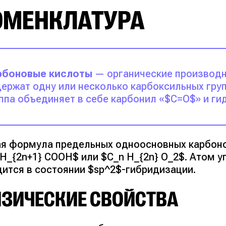
ОМЕНКЛАТУРА
рбоновые кислоты
— органические производн
ержат одну или несколько карбоксильных гру
ппа объединяет в себе карбонил «$C=O$» и ги
я формула предельных одноосновных карбоно
 H_{2n+1} COOH$ или $C_n H_{2n} O_2$. Атом у
дится в состоянии $sp^2$-гибридизации.
ЗИЧЕСКИЕ СВОЙСТВА