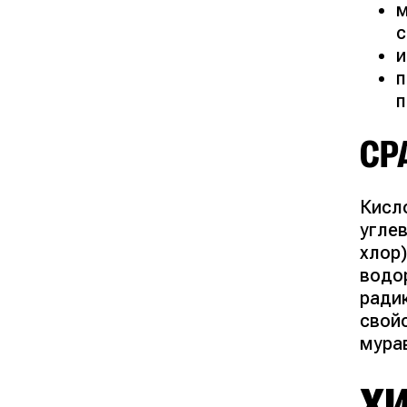
м
с
и
п
п
СР
Кисл
угле
хлор)
водо
ради
свой
мура
Х