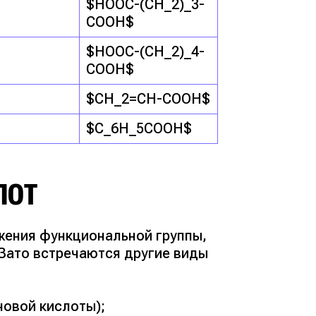
$HOOC-(CH_2)_3-
COOH$
$HOOC-(CH_2)_4-
COOH$
$CH_2=CH-COOH$
$C_6H_5COOH$
ЛОТ
жения функциональной группы,
 Зато встречаются другие виды
новой кислоты);