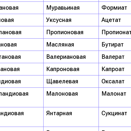
ановая
Муравьиная
Формиат
новая
Уксусная
Ацетат
пановая
Пропионовая
Пропиона
ановая
Масляная
Бутират
тановая
Валериановая
Валерат
сановая
Капроновая
Капроат
ндиовая
Щавелевая
Оксалат
пандиовая
Малоновая
Малонат
андиовая
Янтарная
Сукцинат