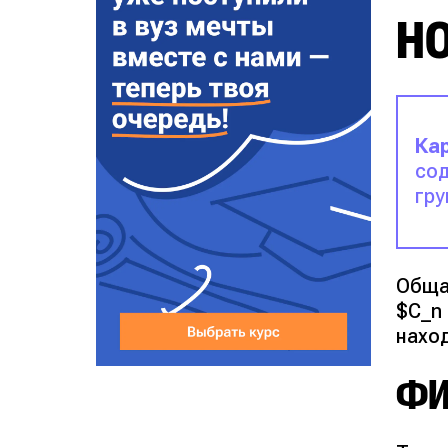
Н
Ка
сод
гру
Обща
$C_n
нахо
ФИ