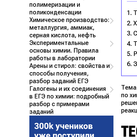
полимеризации и
поликонденсации
Т
Химическое производство:
Х
металлургия, аммиак,
С
серная кислота, нефть
Экспериментальные
Т
основы химии. Правила
Р
работы в лаборатории
З
Арены и стирол: свойства и
способы получения,
разбор заданий ЕГЭ
Тема
Галогены и их соединения
по х
в ЕГЭ по химии: подробный
реше
разбор с примерами
реак
заданий
ТЕ