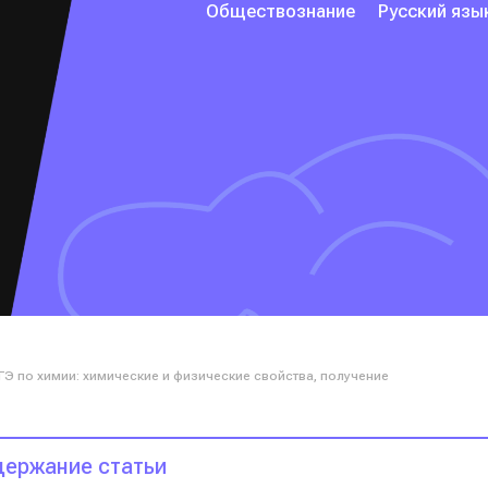
Обществознание
Русский язы
Э по химии: химические и физические свойства, получение
ержание статьи