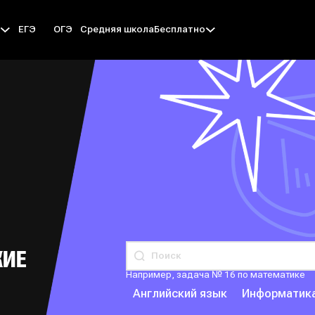
ЕГЭ
ОГЭ
Средняя школа
ы
Бесплатно
КИЕ
Например, задача № 16 по математике
Английский язык
Информатик