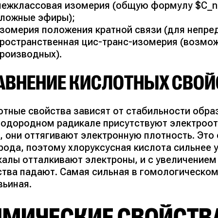
ежклассовая изомерия (общую формулу $C_n 
ложные эфиры);
зомерия положения кратной связи (для непре
ространственная цис-транс-изомерия (возмо
роизводных).
АВНЕНИЕ КИСЛОТНЫХ СВОЙ
отные свойства зависят от стабильности обра
водородном радикале присутствуют электроот
, они оттягивают электронную плотность. Это
рода, поэтому хлоруксусная кислота сильнее 
калы отталкивают электроны, и с увеличением
ства падают. Самая сильная в гомологическом
вьиная.
ИМИЧЕСКИЕ СВОЙСТВ