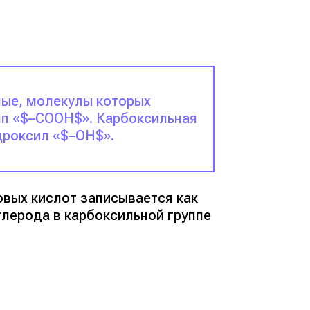
ые, молекулы которых
пп «$–COOH$». Карбоксильная
дроксил «$–OH$».
вых кислот записывается как
глерода в карбоксильной группе