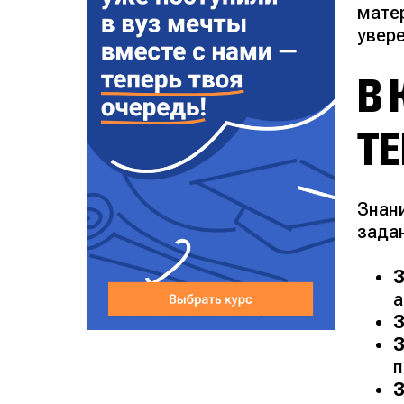
мате
увер
В 
Т
Знан
зада
З
а
З
З
п
З