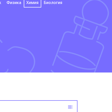
к
Физика
Химия
Биология