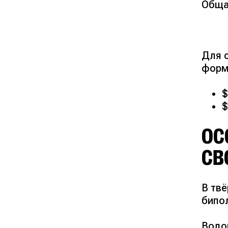
Обща
Для 
форм
$
$
ОС
СВ
В тв
бипол
Водо