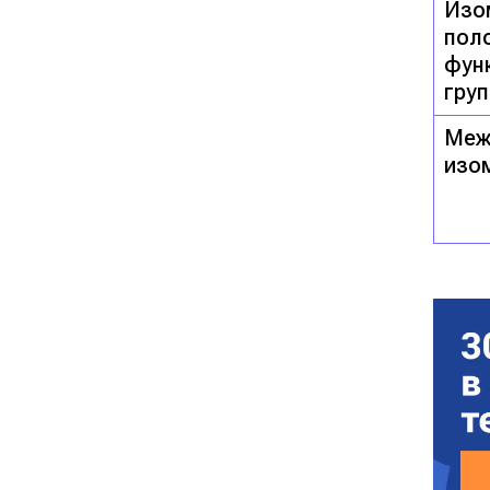
Изо
пол
фун
груп
Меж
изо