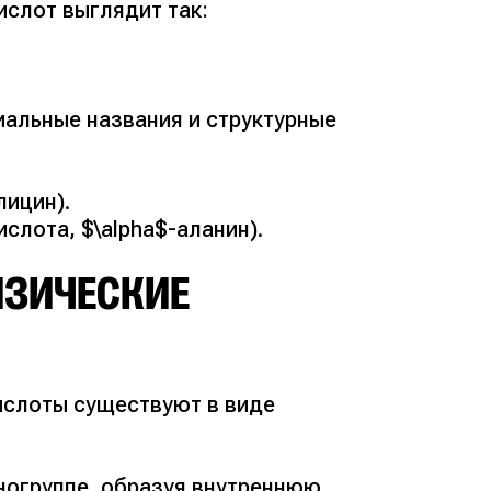
слот выглядит так:
$
иальные названия и структурные
лицин).
лота, $\alpha$-аланин).
ИЗИЧЕСКИЕ
ислоты существуют в виде
ногруппе, образуя внутреннюю