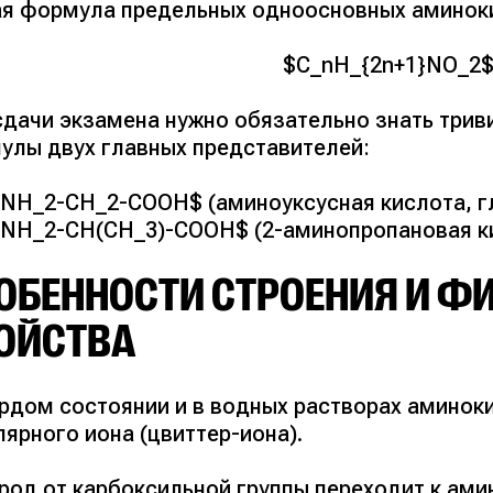
я формула предельных одноосновных аминоки
$C_nH_{2n+1}NO_2
сдачи экзамена нужно обязательно знать трив
улы двух главных представителей:
NH_2-CH_2-COOH$ (аминоуксусная кислота, г
NH_2-CH(CH_3)-COOH$ (2-аминопропановая кис
ОБЕННОСТИ СТРОЕНИЯ И Ф
ОЙСТВА
ёрдом состоянии и в водных растворах аминок
ярного иона (цвиттер-иона).
род от карбоксильной группы переходит к ами