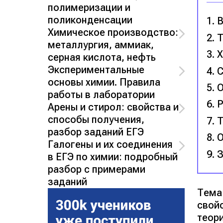
полимеризации и
поликонденсации
В
Химическое производство:
Т
металлургия, аммиак,
Х
серная кислота, нефть
Экспериментальные
С
основы химии. Правила
О
работы в лаборатории
Р
Арены и стирол: свойства и
способы получения,
Т
разбор заданий ЕГЭ
О
Галогены и их соединения
З
в ЕГЭ по химии: подробный
разбор с примерами
заданий
Тема
свой
теор