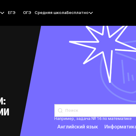
ЕГЭ
ОГЭ
Средняя школа
ы
Бесплатно
И:
ИИ
Например, задача № 16 по математике
Английский язык
Информатик