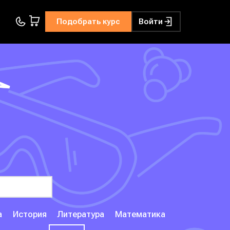
Подобрать курс
Войти
а
История
Литература
Математика