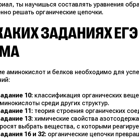
риал, ты научишься составлять уравнения обр
енно решать органические цепочки.
КАКИХ ЗАДАНИЯХ ЕГЭ
ЕМА
ие аминокислот и белков необходимо для усп
ний:
адание 10:
классификация органических вещес
минокислоты среди других структур.
адание 11:
теория строения органических сое
адание 13:
химические свойства азотсодержа
росят выбрать вещества, с которыми реагируе
адания 16 и 32:
органические цепочки превращ