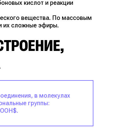
боновых кислот и реакции
еского вещества. По массовым
и их сложные эфиры.
СТРОЕНИЕ,
А
оединения, в молекулах
ональные группы:
COOH$.