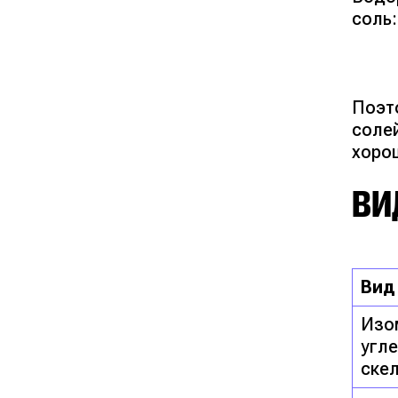
соль:
Поэт
соле
хоро
ВИ
Вид
Изо
угл
ске