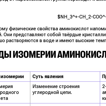
$NH_3^+-CH_2-COO^
ому физические свойства аминокислот напоми
й. Они представляют собой твёрдые кристалли
шо растворяются в воде и имеют высокие тем
ДЫ ИЗОМЕРИИ АМИНОКИС
 изомерии
Суть явления
П
мерия
Изменение строения
2
еродного
углеродной цепи.
а
лета
к