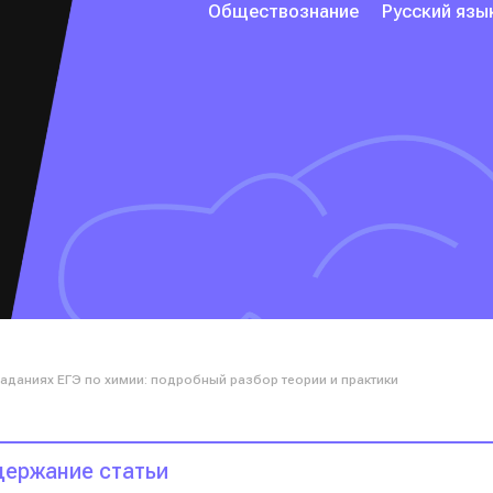
Обществознание
Русский язы
аданиях ЕГЭ по химии: подробный разбор теории и практики
ержание статьи