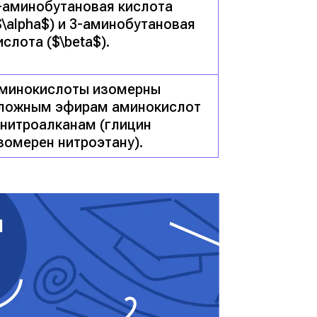
-аминобутановая кислота
$\alpha$) и 3-аминобутановая
ислота ($\beta$).
минокислоты изомерны
ложным эфирам аминокислот
 нитроалканам (глицин
зомерен нитроэтану).