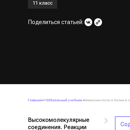
11 класс
Поделиться статьей:
Главная
100балльный учебник
Аминокислоты и белки в з
Высокомолекулярные
Сод
соединения. Реакции