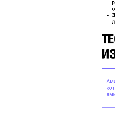
р
о
З
д
ТЕ
И
Ами
кот
ами