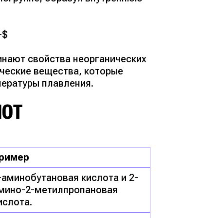
-$
нают свойства неорганических
ческие вещества, которые
пературы плавления.
ЛОТ
ример
-аминобутановая кислота и 2-
мино-2-метилпропановая
ислота.