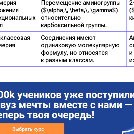
мерия
Перемещение аминогруппы
2
ожения
($\alpha,\, \beta,\, \gamma$)
(
кциональных
относительно
к
п
карбоксильной группы.
классовая
Соединения имеют
А
мерия
одинаковую молекулярную
с
формулу, но относятся
и
к разным классам.
и