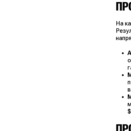
ПР
На к
Резу
напр
А
о
г
М
п
в
М
м
$
ПР