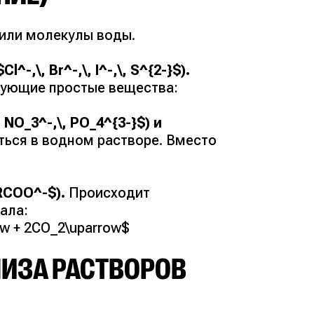
 или молекулы воды.
,\, Br^-,\, I^-,\, S^{2-}$).
вующие простые вещества:
O_3^-,\, PO_4^{3-}$) и
ться в водном растворе. Вместо
RCOO^-$).
Происходит
ала:
ow + 2CO_2\uparrow$
ИЗА РАСТВОРОВ