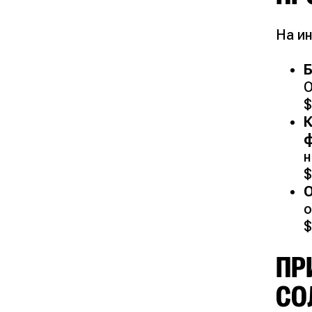
На и
Б
О
$
К
ф
н
$
О
о
$
ПР
СО