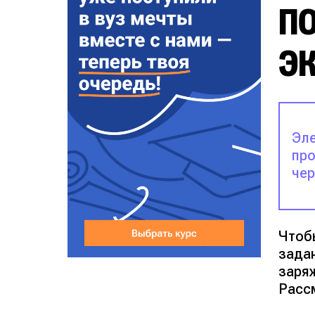
ПО
Э
Эле
про
чер
Чтоб
зада
заря
Расс