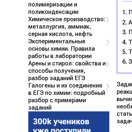
полимеризации и
поликонденсации
П
Химическое производство:
А
металлургия, аммиак,
П
серная кислота, нефть
Экспериментальные
Т
основы химии. Правила
Т
работы в лаборатории
З
Арены и стирол: свойства и
способы получения,
разбор заданий ЕГЭ
Зада
Галогены и их соединения
реак
в ЕГЭ по химии: подробный
вычи
разбор с примерами
необ
заданий
стат
зада