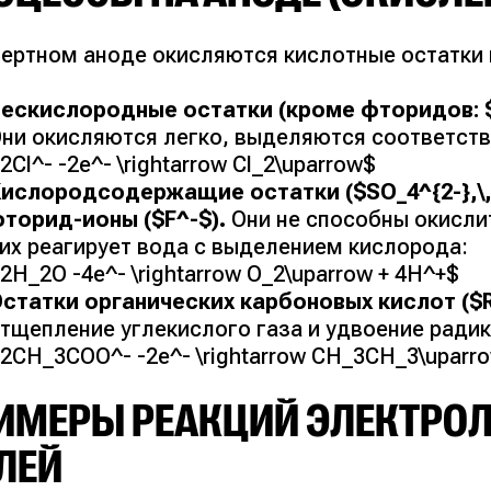
нертном аноде окисляются кислотные остатки
ескислородные остатки (кроме фторидов: $Cl^-
ни окисляются легко, выделяются соответст
2Cl^- -2e^- \rightarrow Cl_2\uparrow$
ислородсодержащие остатки ($SO_4^{2-},\, N
торид-ионы ($F^-$).
Они не способны окисли
их реагирует вода с выделением кислорода:
2H_2O -4e^- \rightarrow O_2\uparrow + 4H^+$
статки органических карбоновых кислот ($
тщепление углекислого газа и удвоение радик
2CH_3COO^- -2e^- \rightarrow CH_3CH_3\uparr
ИМЕРЫ РЕАКЦИЙ ЭЛЕКТРОЛ
ЛЕЙ