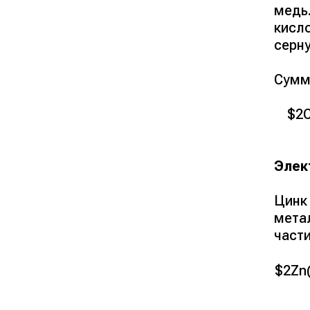
медь
кисл
серн
Сумм
$2C
Элек
Цинк
мета
част
$2Zn(