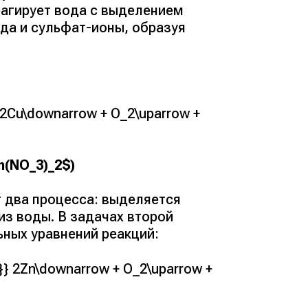
еагирует вода с выделением
да и сульфат-ионы, образуя
 2Cu\downarrow + O_2\uparrow +
n(NO_3)_2$)
т два процесса: выделяется
из воды. В задачах второй
ьных уравнений реакций:
}} 2Zn\downarrow + O_2\uparrow +