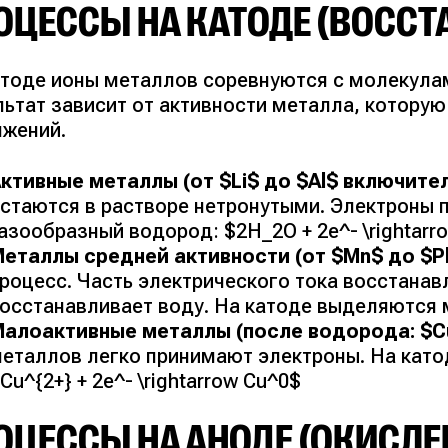
ОЦЕССЫ НА КАТОДЕ (ВОССТ
атоде ионы металлов соревнуются с молекула
льтат зависит от активности металла, котору
яжений.
ктивные металлы (от $Li$ до $Al$ включител
стаются в растворе нетронутыми. Электроны 
азообразный водород: $2H_2O + 2e^- \rightarr
еталлы средней активности (от $Mn$ до $P
роцесс. Часть электрического тока восстанав
осстанавливает воду. На катоде выделяются 
алоактивные металлы (после водорода: $Cu,\,
еталлов легко принимают электроны. На като
Cu^{2+} + 2e^- \rightarrow Cu^0$
ОЦЕССЫ НА АНОДЕ (ОКИСЛЕ