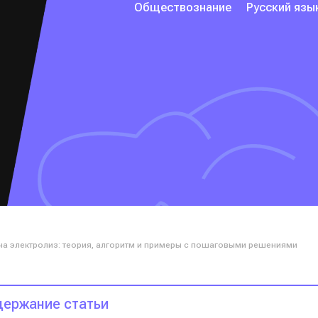
Обществознание
Русский язы
 на электролиз: теория, алгоритм и примеры с пошаговыми решениями
ержание статьи