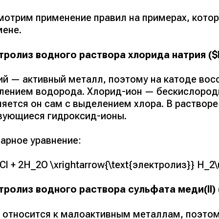
мотрим применение правил на примерах, котор
мене.
тролиз водного раствора хлорида натрия ($
ий — активный металл, поэтому на катоде вос
лением водорода. Хлорид-ион — бескислородн
ляется он сам с выделением хлора. В растворе
зующиеся гидроксид-ионы.
арное уравнение:
l + 2H_2O \xrightarrow{\text{электролиз}} H_2
тролиз водного раствора сульфата меди(II)
 относится к малоактивным металлам, поэтом