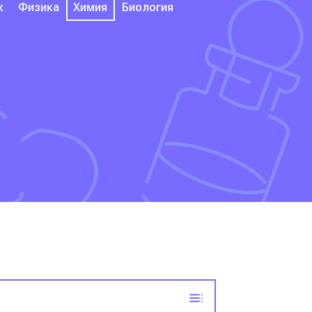
к
Физика
Химия
Биология