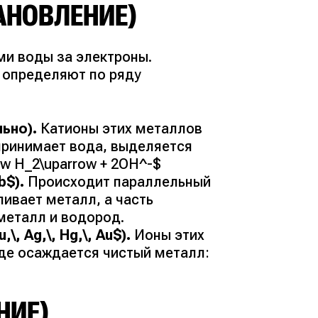
АНОВЛЕНИЕ)
ми воды за электроны.
ю определяют по ряду
ьно).
Катионы этих металлов
принимает вода, выделяется
ow H_2\uparrow + 2OH^-$
b$).
Происходит параллельный
ливает металл, а часть
металл и водород.
 Ag,\, Hg,\, Au$).
Ионы этих
де осаждается чистый металл:
НИЕ)