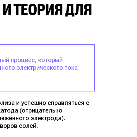
 И ТЕОРИЯ ДЛЯ
ный процесс, который
нного электрического тока
олиза и успешно справляться с
катода (отрицательно
ряженного электрода).
воров солей.