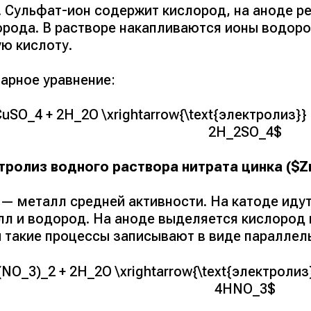
. Сульфат-ион содержит кислород, на аноде р
орода. В растворе накапливаются ионы водоро
ую кислоту.
арное уравнение:
uSO_4 + 2H_2O \xrightarrow{\text{электролиз}}
2H_2SO_4$
тролиз водного раствора нитрата цинка ($Z
 — металл средней активности. На катоде иду
лл и водород. На аноде выделяется кислород 
и такие процессы записывают в виде параллел
NO_3)_2 + 2H_2O \xrightarrow{\text{электролиз
4HNO_3$