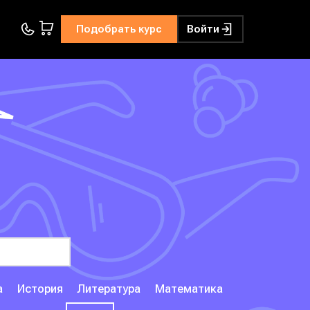
Подобрать курс
Войти
а
История
Литература
Математика