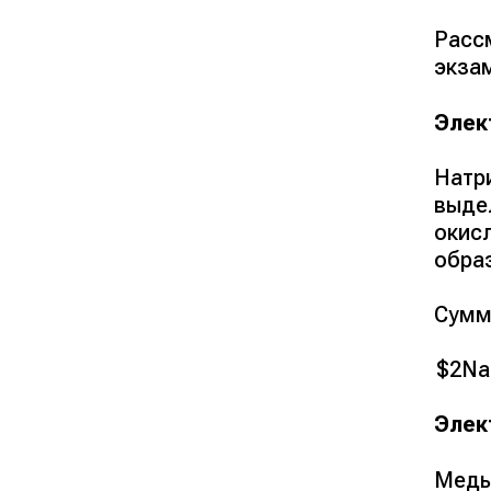
Расс
экза
Элек
Натр
выде
окис
обра
Сумм
$2NaC
Элек
Медь