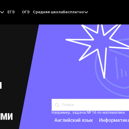
ЕГЭ
ОГЭ
Средняя школа
ы
Бесплатно
И
Например, задача № 16 по математике
ЯМИ
Английский язык
Информатик