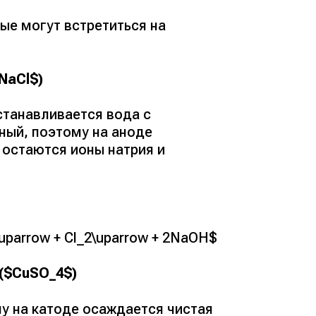
ые могут встретиться на
NaCl$)
станавливается вода с
ый, поэтому на аноде
 остаются ионы натрия и
\uparrow + Cl_2\uparrow + 2NaOH$
 ($CuSO_4$)
у на катоде осаждается чистая