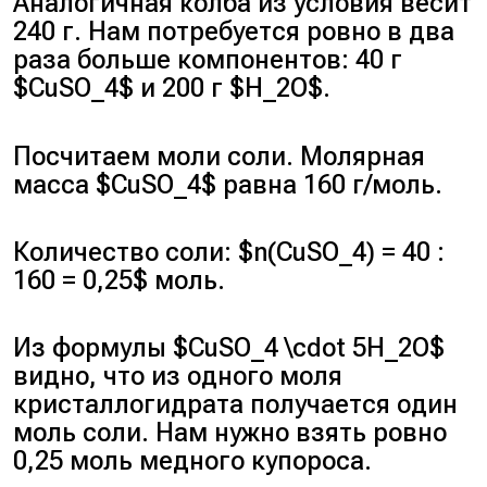
Аналогичная колба из условия весит
240 г. Нам потребуется ровно в два
раза больше компонентов: 40 г
$CuSO_4$ и 200 г $H_2O$.
Посчитаем моли соли. Молярная
масса $CuSO_4$ равна 160 г/моль.
Количество соли: $n(CuSO_4) = 40 :
160 = 0,25$ моль.
Из формулы $CuSO_4 \cdot 5H_2O$
видно, что из одного моля
кристаллогидрата получается один
моль соли. Нам нужно взять ровно
0,25 моль медного купороса.