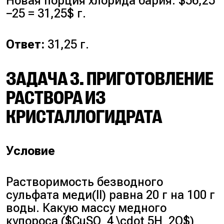
Новая порция хлорида бария: $56,25
−25 = 31,25$ г.
Ответ:
31,25 г.
ЗАДАЧА 3. ПРИГОТОВЛЕНИЕ
РАСТВОРА ИЗ
КРИСТАЛЛОГИДРАТА
Условие
Растворимость безводного
сульфата меди(II) равна 20 г на 100 г
воды. Какую массу медного
купороса ($CuSO_4 \cdot 5H_2O$)