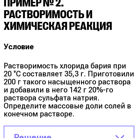
ПРИМЕР № 2.
состав исходной системы.
Возьмём порцию, описанную
РАСТВОРИМОСТЬ И
растворимостью при 100 °C.
ХИМИЧЕСКАЯ РЕАКЦИЯ
Она весит 345 г (245 г соли + 100
г воды).
Условие
Пусть масса $KNO_3$ в нашей
реальной порции равна $x$ г.
Растворимость хлорида бария при
20 °C составляет 35,3 г. Приготовили
Составим пропорцию: если в
200 г такого насыщенного раствора
345 г содержится 245 г соли, то
и добавили в него 142 г 20%-го
в 424 г содержится $x$ г соли.
раствора сульфата натрия.
Определите массовые доли солей в
$x = 424 \cdot 245 : 345 = 301$ г
конечном растворе.
$KNO_3$.
Решение