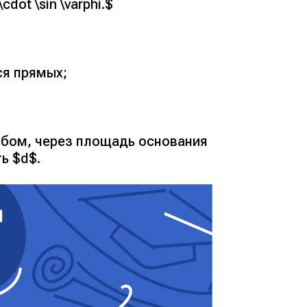
\cdot \sin \varphi.$
ся прямых;
бом, через площадь основания
ь $d$.