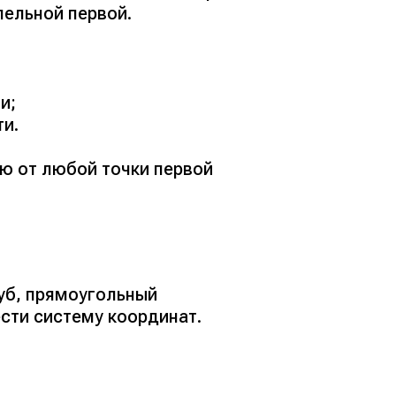
лельной первой.
и;
ти.
ю от любой точки первой
куб, прямоугольный
сти систему координат.