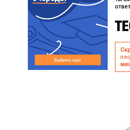
ответ
Т
Ск
пло
ме