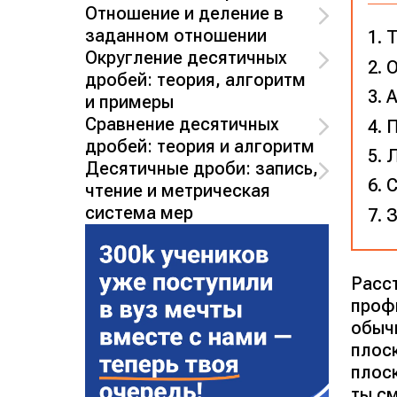
Отношение и деление в
заданном отношении
Т
Округление десятичных
О
дробей: теория, алгоритм
А
и примеры
Сравнение десятичных
П
дробей: теория и алгоритм
Л
Десятичные дроби: запись,
С
чтение и метрическая
система мер
З
Расс
проф
обыч
плос
плос
ты с