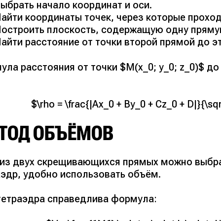
ыбрать начало координат и оси.
айти координаты точек, через которые прохо
остроить плоскость, содержащую одну пряму
айти расстояние от точки второй прямой до э
ла расстояния от точки $M(x_0; y_0; z_0)$ до 
$\rho = \frac{|Ax_0 + By_0 + Cz_0 + D|}{\sq
ТОД ОБЪЁМОВ
 из двух скрещивающихся прямых можно выбрат
аэдр, удобно использовать объём.
тетраэдра справедлива формула: