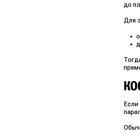
до п
Для э
о
д
Тогд
прям
КО
Если
пара
Обыч