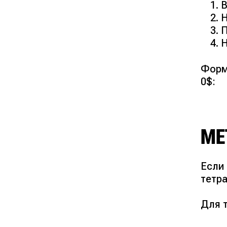
В
Н
П
Н
Форму
0$:
МЕ
Если
тетр
Для 