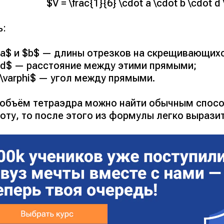
$V = \frac{1}{6} \cdot a \cdot b \cdot d 
ь:
a$ и $b$ — длины отрезков на скрещивающих
d$ — расстояние между этими прямыми;
\varphi$ — угол между прямыми.
 объём тетраэдра можно найти обычным спосо
оту, то после этого из формулы легко выразит