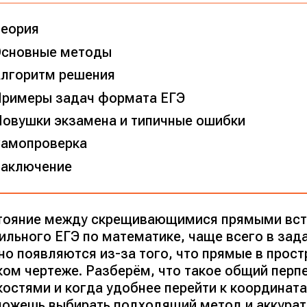
еория
сновные методы
лгоритм решения
римеры задач формата ЕГЭ
овушки экзамена и типичные ошибки
амопроверка
аключение
тояние между скрещивающимися прямыми встр
ильного ЕГЭ по математике, чаще всего в зад
но появляются из-за того, что прямые в прост
ком чертеже. Разберём, что такое общий перп
костями и когда удобнее перейти к координат
можешь выбирать подходящий метод и аккурат