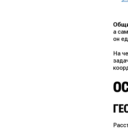
Общи
а сам
он е
На ч
зада
коор
О
ГЕ
Расс