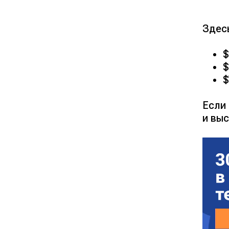
Здес
$
$
$
Если
и выс