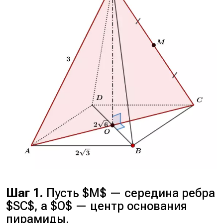
Шаг 1.
Пусть $M$ — середина ребра
$SC$, а $O$ — центр основания
пирамиды.