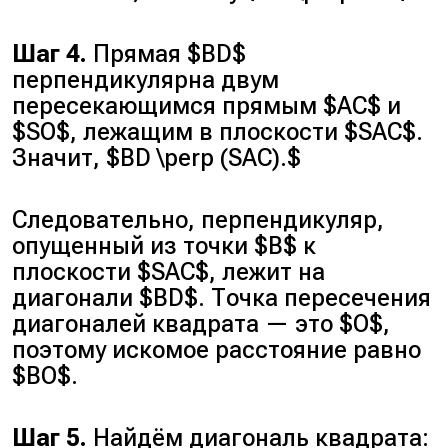
Шаг 4.
Прямая $BD$
перпендикулярна двум
пересекающимся прямым $AC$ и
$SO$, лежащим в плоскости $SAC$.
Значит, $BD \perp (SAC).$
Следовательно, перпендикуляр,
опущенный из точки $B$ к
плоскости $SAC$, лежит на
диагонали $BD$. Точка пересечения
диагоналей квадрата — это $O$,
поэтому искомое расстояние равно
$BO$.
Шаг 5.
Найдём диагональ квадрата: