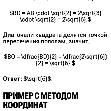
$BD = AB \cdot \sqrt{2} = 2\sqrt{3}
\cdot \sqrt{2} = 2\sqrt{6}.$
Диагонали квадрата делятся точкой
пересечения пополам, значит,
$BO = \dfrac{BD}{2} = \dfrac{2\sqrt{6}}
{2} = \sqrt{6}.$
Ответ:
$\sqrt{6}$.
ПРИМЕР С МЕТОДОМ
КООРДИНАТ