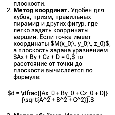
плоскости.
Метод координат.
Удобен для
кубов, призм, правильных
пирамид и других фигур, где
легко задать координаты
вершин. Если точка имеет
координаты $M(x_0;\, y_0;\, z_0)$,
а плоскость задана уравнением
$Ax + By + Cz + D = 0,$ то
расстояние от точки до
плоскости вычисляется по
формуле:
$d = \dfrac{|Ax_0 + By_0 + Cz_0 + D|}
{\sqrt{A^2 + B^2 + C^2}}.$