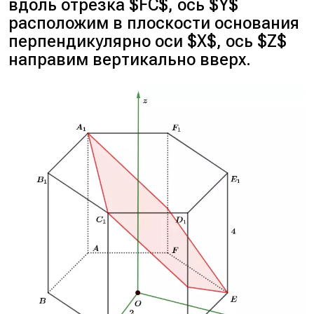
вдоль отрезка $FC$, ось $Y$
расположим в плоскости основания
перпендикулярно оси $X$, ось $Z$
направим вертикально вверх.