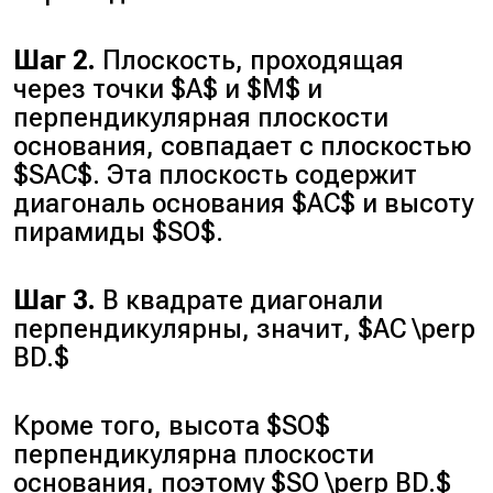
Шаг 2.
Плоскость, проходящая
через точки $A$ и $M$ и
перпендикулярная плоскости
основания, совпадает с плоскостью
$SAC$. Эта плоскость содержит
диагональ основания $AC$ и высоту
пирамиды $SO$.
Шаг 3.
В квадрате диагонали
перпендикулярны, значит, $AC \perp
BD.$
Кроме того, высота $SO$
перпендикулярна плоскости
основания, поэтому $SO \perp BD.$