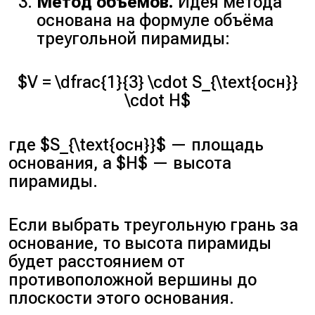
Метод объёмов.
Идея метода
основана на формуле объёма
треугольной пирамиды:
$V = \dfrac{1}{3} \cdot S_{\text{осн}}
\cdot H$
где $S_{\text{осн}}$ — площадь
основания, а $H$ — высота
пирамиды.
Если выбрать треугольную грань за
основание, то высота пирамиды
будет расстоянием от
противоположной вершины до
плоскости этого основания.