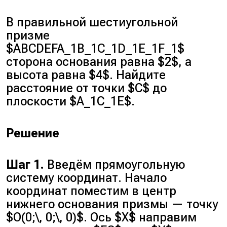
В правильной шестиугольной
призме
$ABCDEFA_1B_1C_1D_1E_1F_1$
сторона основания равна $2$, а
высота равна $4$. Найдите
расстояние от точки $C$ до
плоскости $A_1C_1E$.
Решение
Шаг 1.
Введём прямоугольную
систему координат. Начало
координат поместим в центр
нижнего основания призмы — точку
$O(0;\, 0;\, 0)$. Ось $X$ направим