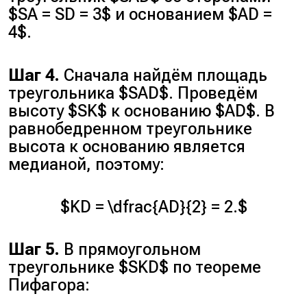
$SA = SD = 3$ и основанием $AD =
4$.
Шаг 4.
Сначала найдём площадь
треугольника $SAD$. Проведём
высоту $SK$ к основанию $AD$. В
равнобедренном треугольнике
высота к основанию является
медианой, поэтому:
$KD = \dfrac{AD}{2} = 2.$
Шаг 5.
В прямоугольном
треугольнике $SKD$ по теореме
Пифагора: