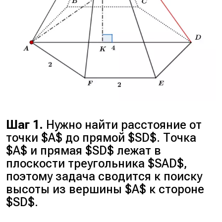
Шаг 1.
Нужно найти расстояние от
точки $A$ до прямой $SD$. Точка
$A$ и прямая $SD$ лежат в
плоскости треугольника $SAD$,
поэтому задача сводится к поиску
высоты из вершины $A$ к стороне
$SD$.