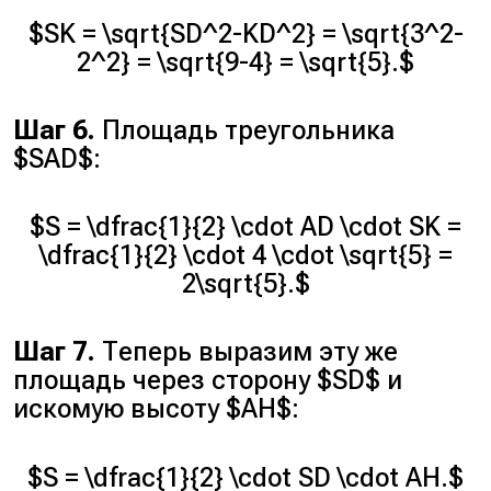
$SK = \sqrt{SD^2-KD^2} = \sqrt{3^2-
2^2} = \sqrt{9-4} = \sqrt{5}.$
Шаг 6.
Площадь треугольника
$SAD$:
$S = \dfrac{1}{2} \cdot AD \cdot SK =
\dfrac{1}{2} \cdot 4 \cdot \sqrt{5} =
2\sqrt{5}.$
Шаг 7.
Теперь выразим эту же
площадь через сторону $SD$ и
искомую высоту $AH$:
$S = \dfrac{1}{2} \cdot SD \cdot AH.$