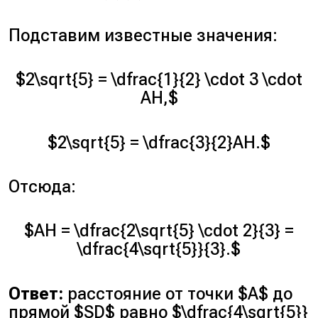
Подставим известные значения:
$2\sqrt{5} = \dfrac{1}{2} \cdot 3 \cdot
AH,$
$2\sqrt{5} = \dfrac{3}{2}AH.$
Отсюда:
$AH = \dfrac{2\sqrt{5} \cdot 2}{3} =
\dfrac{4\sqrt{5}}{3}.$
Ответ:
расстояние от точки $A$ до
прямой $SD$ равно $\dfrac{4\sqrt{5}}