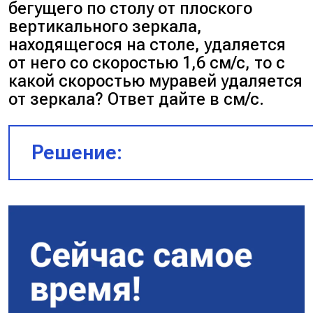
бегущего по столу от плоского
По рисунку видим, что для выполн
вертикального зеркала,
условия задачи предмет необходи
находящегося на столе, удаляется
отдалить на 3x от зеркала.
от него со скоростью 1,6 см/с, то с
какой скоростью муравей удаляется
Если предмет отдалить на 10 см от
$3x = 3 \cdot 1,2 = 3,6$ м
от зеркала? Ответ дайте в см/с.
зеркала, то расстояние станет рав
10 = 50 см.
Ответ:
3,6 м.
Решение:
Расстояние от предмета до зеркала
зеркала до изображения равны, зн
расстояние от предмета до изобра
будет равняться 50 см + 50 см = 100
м.
Ответ:
1 м.