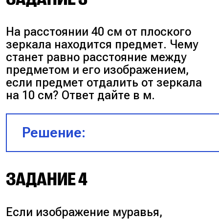
На расстоянии 40 см от плоского
зеркала находится предмет. Чему
станет равно расстояние между
предметом и его изображением,
если предмет отдалить от зеркала
на 10 см? Ответ дайте в м.
Изначально расстояние между пр
Решение:
и изображением было равно 2x.
Во втором случае расстояние межд
ЗАДАНИЕ 4
предметом и изображением увелич
4 раза и стало равно $4 \cdot 2x = 8
Если изображение муравья,