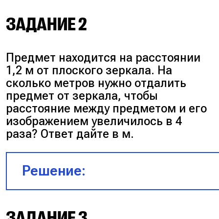
ЗАДАНИЕ 2
Предмет находится на расстоянии
1,2 м от плоского зеркала. На
сколько метров нужно отдалить
предмет от зеркала, чтобы
расстояние между предметом и его
Расстояние между источником свет
изображением увеличилось в 4
изображением стало на 0,4 м мень
раза? Ответ дайте в м.
значит 2d = 0,4 м; d = 0,2 м.
Решение:
Ответ:
0,2 м.
Обозначим x = 1,2 м.
ЗАДАНИЕ 3