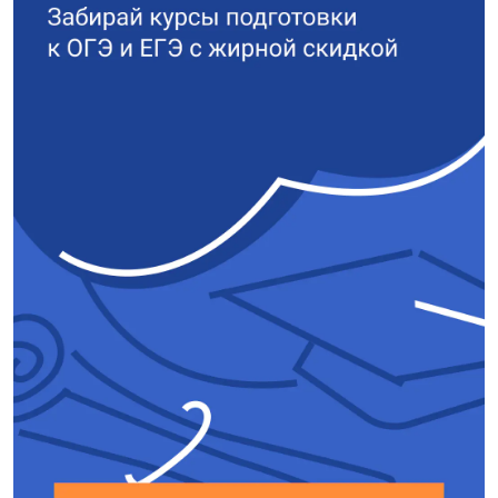
Муравей отдаляется от своего
изображения в два раза быстрее ч
зеркала.
По условию, 2v = 1,6 см/с.
$v = \frac{1,6}{2} = 0,8 \frac{\text{см}
{\text{с}}$
Ответ:
$0,8 \frac{\text{см}}{\text{с}}