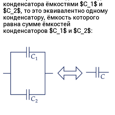
конденсатора ёмкостями $C_1$ и
$C_2$, то это эквивалентно одному
конденсатору, ёмкость которого
равна сумме ёмкостей
конденсаторов $C_1$ и $C_2$: