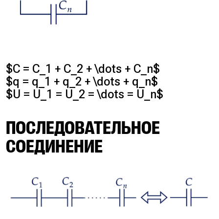
$C = C_1 + C_2 + \dots + C_n$
$q = q_1 + q_2 + \dots + q_n$
$U = U_1 = U_2 = \dots = U_n$
ПОСЛЕДОВАТЕЛЬНОЕ
СОЕДИНЕНИЕ