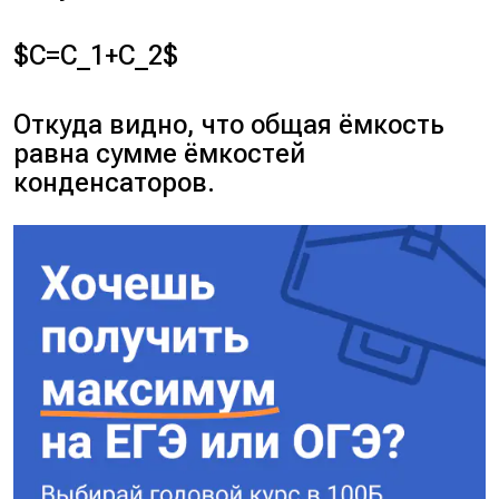
$C=C_1+C_2$
Откуда видно, что общая ёмкость
равна сумме ёмкостей
конденсаторов.