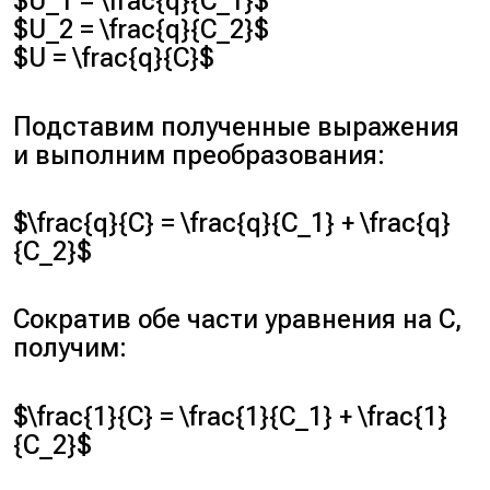
$U_1 = \frac{q}{C_1}$
$U_2 = \frac{q}{C_2}$
$U = \frac{q}{C}$
Подставим полученные выражения
и выполним преобразования:
$\frac{q}{C} = \frac{q}{C_1} + \frac{q}
{C_2}$
Сократив обе части уравнения на
C
,
получим:
$\frac{1}{C} = \frac{1}{C_1} + \frac{1}
{C_2}$