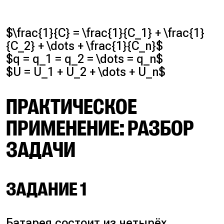
$\frac{1}{C} = \frac{1}{C_1} + \frac{1}
{C_2} + \dots + \frac{1}{C_n}$
$q = q_1 = q_2 = \dots = q_n$
$U = U_1 + U_2 + \dots + U_n$
ПРАКТИЧЕСКОЕ
ПРИМЕНЕНИЕ: РАЗБОР
ЗАДАЧИ
ЗАДАНИЕ 1
Батарея состоит из четырёх