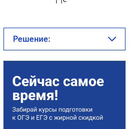
Решение:
При параллельном соединении
ёмкости конденсаторов
складываются, пусть $C_1$ —
общая ёмкость конденсаторов,
соединённых параллельно:
$C_1 = C + C + C = 3C$