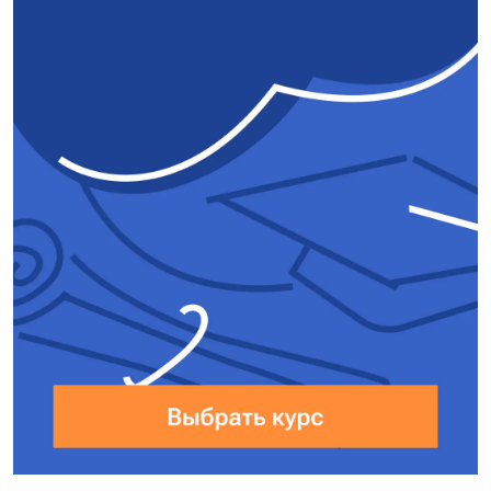
Конденсатор $C_1$ и $C$
соединены последовательно:
$\frac{1}{C_{общ}} = \frac{1}{3C}
+ \frac{1}{C} = \frac{4}{3C}$
$C_{общ} = \frac{3}{4}C = \frac{3}
{4} \cdot 10 = 7,5 \text{ мкФ.}$
Ответ:
7,5 мкФ.