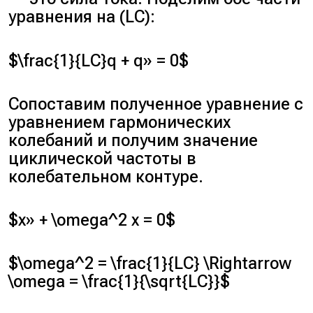
уравнения на (LC):
$\frac{1}{LC}q + q» = 0$
Сопоставим полученное уравнение с
уравнением гармонических
колебаний и получим значение
циклической частоты в
колебательном контуре.
$x» + \omega^2 x = 0$
$\omega^2 = \frac{1}{LC} \Rightarrow
\omega = \frac{1}{\sqrt{LC}}$