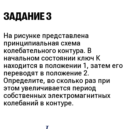
$\nu_1 = \frac{1}{T_1}$
ЗАДАНИЕ 3
Из рисунка — период равен 20
На рисунке представлена
с.
принципиальная схема
колебательного контура. В
$\nu_1 = \frac{1}{20} = 0,05$ Гц
начальном состоянии ключ К
находится в положении 1, затем его
переводят в положение 2.
Запишем формулу Томсона:
Определите, во сколько раз при
этом увеличивается период
$T \downarrow \text{в }4 = 2\pi
собственных электромагнитных
\sqrt{\downarrow_{\text{в } 16}
колебаний в контуре.
LC}$, при уменьшении
индуктивности катушки в 16
раз, период колебаний