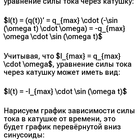
уравнение силы тока через катушку:
$I(t) = (q(t))’ = q_{max} \cdot (-\sin
(\omega t) \cdot \omega) = -q_{max}
\omega \cdot \sin (\omega t)$
Учитывая, что $I_{max} = q_{max}
\cdot \omega$, уравнение силы тока
через катушку может иметь вид:
$I(t) = -I_{max} \cdot \sin (\omega t)$
Нарисуем график зависимости силы
тока в катушке от времени, это
будет график перевёрнутой вниз
синусоиды: