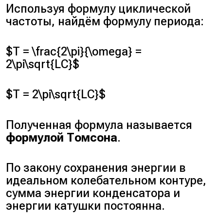
Используя формулу циклической
частоты, найдём формулу периода:
$T = \frac{2\pi}{\omega} =
2\pi\sqrt{LC}$
$T = 2\pi\sqrt{LC}$
Полученная формула называется
формулой Томсона
.
По закону сохранения энергии в
идеальном колебательном контуре,
сумма энергии конденсатора и
энергии катушки постоянна.