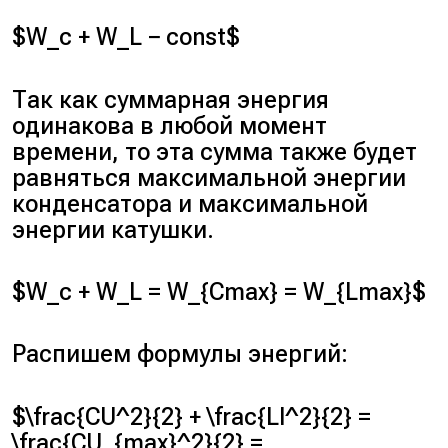
$W_c + W_L − const$
Так как суммарная энергия
одинакова в любой момент
времени, то эта сумма также будет
равняться максимальной энергии
конденсатора и максимальной
энергии катушки.
$W_c + W_L = W_{Cmax} = W_{Lmax}$
Распишем формулы энергий:
$\frac{CU^2}{2} + \frac{LI^2}{2} =
\frac{CU_{max}^2}{2} =