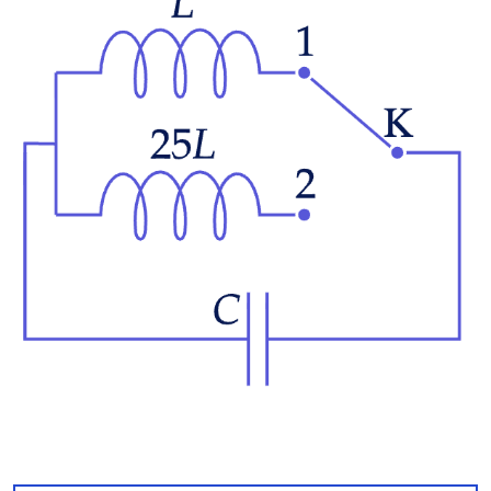
уменьшится в 4 раза.
По формуле $\uparrow_{\text{в
}4} \nu = \frac{1}{T
\downarrow_{\text{в }4}}$
частота увеличится в 4 раза,
$\Rightarrow \nu_2 = 4\nu_1 = 4
\cdot 0,05 = 0,2$ Гц.
Ответ:
0,2 Гц.