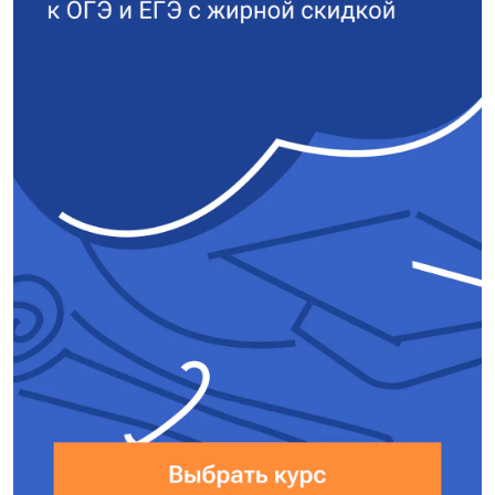
$I_m = \omega q_m = \frac{2\pi}
{T}q_m = \frac{2 \cdot 3,14 \cdot
8 \cdot 10^{−9}}{32 \cdot 10^{−6}}
= 1,57 \cdot 10^{−3} = 1,57 \text{
мА}$
Ответ:
1,57.