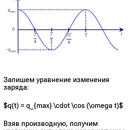
Запишем уравнение изменения
заряда:
$q(t) = q_{max} \cdot \cos (\omega t)$
Взяв производную, получим