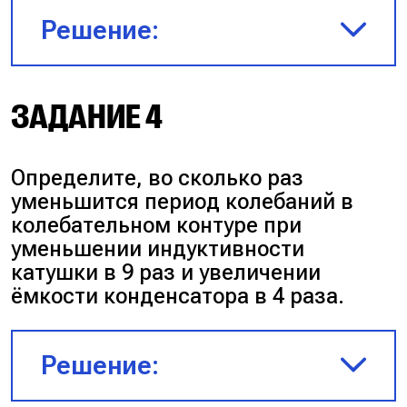
Решение:
После того как ключ перевели в
ЗАДАНИЕ 4
положение 2, индуктивность
катушки L увеличилась в 25
Определите, во сколько раз
раз.
уменьшится период колебаний в
колебательном контуре при
Запишем формулу Томсона:
уменьшении индуктивности
катушки в 9 раз и увеличении
$T \uparrow_{\text{в 5}} =
ёмкости конденсатора в 4 раза.
2\pi\sqrt{L \uparrow_{\text{в 25}}
C}$, при увеличении
Решение:
индуктивности катушки в 25
раз, период колебаний