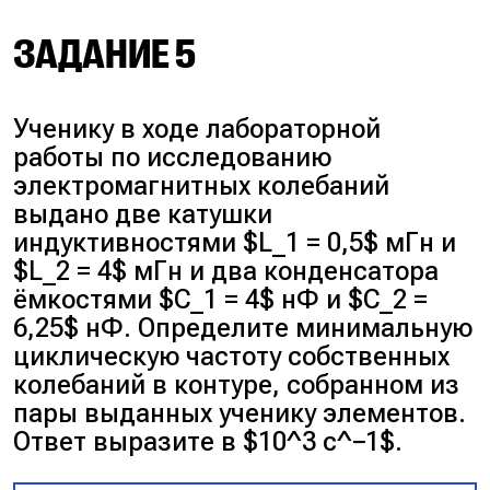
увеличится в $\sqrt{25} = 5$
раз.
Запишем формулу Томсона:
ЗАДАНИЕ 5
Ответ:
5.
$T = 2\pi\sqrt{LC}$
Ученику в ходе лабораторной
работы по исследованию
$T_1 = 2\pi\sqrt{LC}$
электромагнитных колебаний
выдано две катушки
индуктивностями $L_1 = 0,5$ мГн и
$T_2 = 2\pi\sqrt{\frac{L}{9} \cdot
$L_2 = 4$ мГн и два конденсатора
4C} = \sqrt{\frac{4}{9}} \cdot
ёмкостями $C_1 = 4$ нФ и $C_2 =
2\pi\sqrt{LC} = \frac{2}{3}T_1$
6,25$ нФ. Определите минимальную
циклическую частоту собственных
$\frac{T_1}{T_2} = \frac{3}{2} =
колебаний в контуре, собранном из
1,5$
пары выданных ученику элементов.
Ответ выразите в $10^3 с^−1$.
Ответ:
1,5.