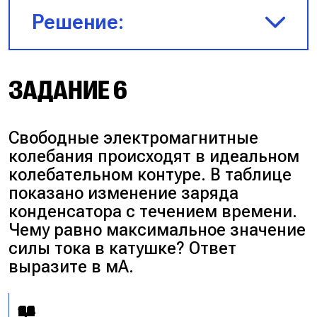
Решение:
По формуле $\downarrow \omega
ЗАДАНИЕ 6
= \frac{2\pi}{T \uparrow}$
понимаем, что циклическая
Свободные электромагнитные
частота минимальна тогда,
колебания происходят в идеальном
когда период колебаний
колебательном контуре. В таблице
принимает максимальное
показано изменение заряда
значение.
конденсатора с течением времени.
Чему равно максимальное значение
$\omega = \frac{2\pi}{T} =
силы тока в катушке? Ответ
\frac{2\pi}
выразите в мА.
{2\pi\sqrt{L_{max}C_{max}}} =
\frac{1}{\sqrt{L_{max}C_{max}}} =
\frac{1}{\sqrt{4 \cdot 10^{−3}
t,
0
4
8
12
16
20
24
28
32
36