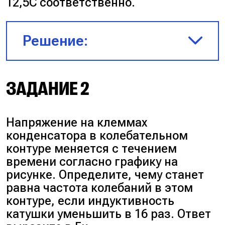
12,5C соответственно.
Решение:
Запишем формулу Томсона в
ЗАДАНИЕ 2
обоих случаях:
Напряжение на клеммах
$T_1 = 2\pi\sqrt{LC}$
конденсатора в колебательном
контуре меняется с течением
$T_2 = 2\pi\sqrt{\frac{L}{18} \cdot
времени согласно графику на
12,5 C} = \frac{2\pi\sqrt{LC}}{1,2}
рисунке. Определите, чему станет
= \frac{T_1}{1,2}$
равна частота колебаний в этом
контуре, если индуктивность
катушки уменьшить в 16 раз. Ответ
$\frac{T_1}{T_2} = 1,2$