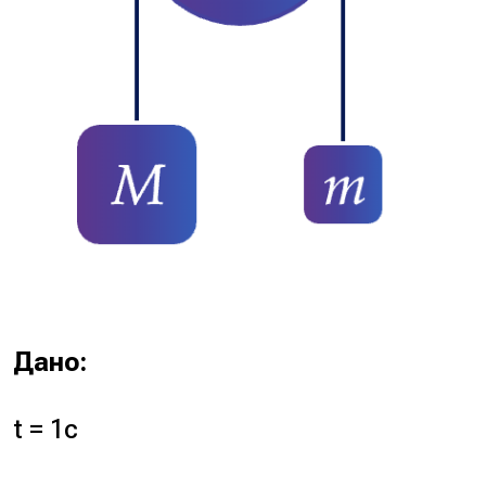
Дано:
t
= 1c