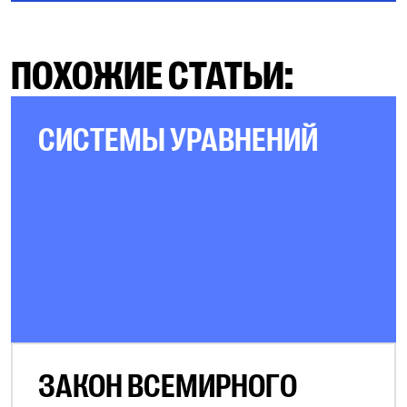
+ a} = \frac{2 \cdot 54}{10 + 5} =
7{,}2 \ \text{кг}$
ПОХОЖИЕ СТАТЬИ:
Ответ:
7,2 кг.
СИСТЕМЫ УРАВНЕНИЙ
ЗАКОН ВСЕМИРНОГО