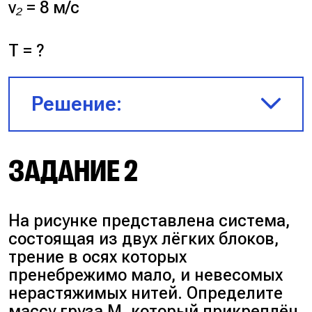
v₂
= 8 м/с
T
= ?
Решение:
ЗАДАНИЕ 2
На рисунке представлена система,
состоящая из двух лёгких блоков,
трение в осях которых
пренебрежимо мало, и невесомых
нерастяжимых нитей. Определите
массу груза
M
, который прикреплён