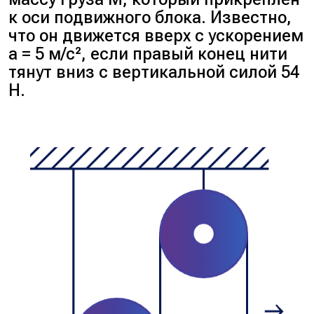
к оси подвижного блока. Известно,
что он движется вверх с ускорением
a
= 5 м/с², если правый конец нити
тянут вниз с вертикальной силой 54
Брусок массой
m
движется
H.
вверх с ускорением
a
. Брусок
массой
M
движется с таким же
по модулю ускорением вниз
(поскольку он тяжелее). Их
ускорения равны, так как нити
нерастяжимы. На тело массой
m вниз действует сила
тяжести, вверх — сила
натяжения нити.
При движении из состояния
покоя: