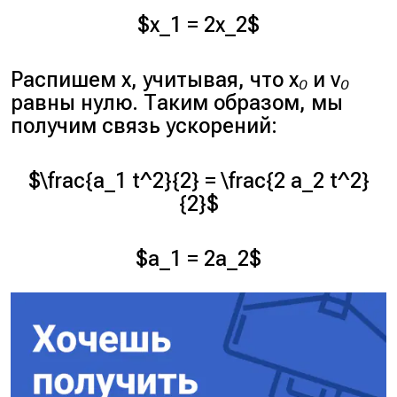
$x_1 = 2x_2$
Распишем
x
, учитывая, что
x₀
и
v₀
равны нулю. Таким образом, мы
получим связь ускорений:
$\frac{a_1 t^2}{2} = \frac{2 a_2 t^2}
{2}$
$a_1 = 2a_2$