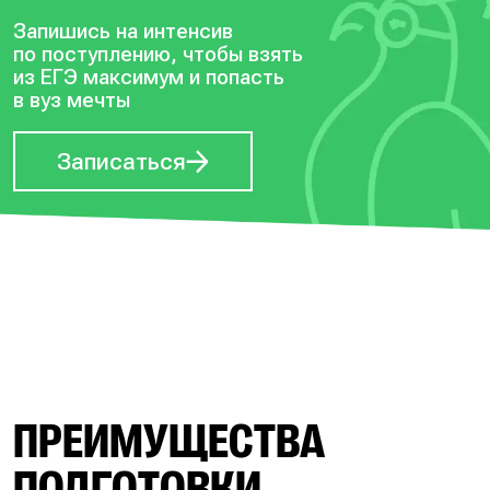
Запишись на интенсив
по поступлению, чтобы
взять
из ЕГЭ максимум и попасть
в вуз мечты
Записаться
ПРЕИМУЩЕСТВА
ПОДГОТОВКИ