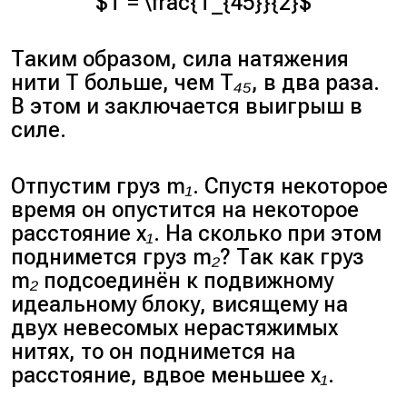
$T = \frac{T_{45}}{2}$
Таким образом, сила натяжения
нити
T
больше, чем
T₄₅
, в два раза.
В этом и заключается выигрыш в
силе.
Отпустим груз
m₁
. Спустя некоторое
время он опустится на некоторое
расстояние
x₁
. На сколько при этом
поднимется груз
m₂
? Так как груз
m₂
подсоединён к подвижному
идеальному блоку, висящему на
двух невесомых нерастяжимых
нитях, то он поднимется на
расстояние, вдвое меньшее
x₁
.