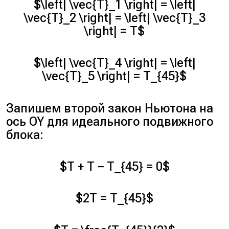
$\left| \vec{T}_1 \right| = \left|
\vec{T}_2 \right| = \left| \vec{T}_3
\right| = T$
$\left| \vec{T}_4 \right| = \left|
\vec{T}_5 \right| = T_{45}$
Запишем второй закон Ньютона на
ось OY для идеального подвижного
блока:
$T + T − T_{45} = 0$
$2T = T_{45}$