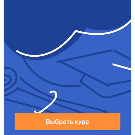
Запишем второй закон
Ньютона для маленькой части
нити массой m в точке
приложения силы F:
$T − F = ma$
Так как масса этой нити