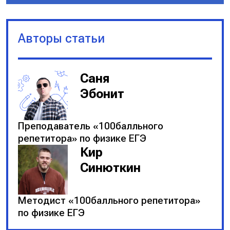
пренебрежимо мала, получим:
Авторы статьи
$T − F = 0$
$T = F$
Саня
Эбонит
Запишем второй закон
Ньютона для системы тел
Преподаватель «100балльного
«блок + груз»:
репетитора» по физике ЕГЭ
Кир
$2T − Mg = Ma$
Синюткин
$2T = M(a+g)$
Методист «100балльного репетитора»
по физике ЕГЭ
$M = \frac{2T}{g + a} = \frac{2F}{g