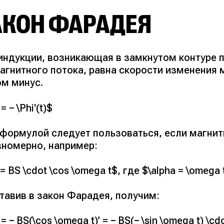
АКОН ФАРАДЕЯ
индукции, возникающая в замкнутом контуре
агнитного потока, равна скорости изменения 
ом минус.
 = − \Phi'(t)$
 формулой следует пользоваться, если магнит
вномерно, например:
 = BS \cdot \cos \omega t$, где $\alpha = \omega 
тавив в закон Фарадея, получим:
i = − BS(\cos \omega t)’ = − BS(− \sin \omega t) \