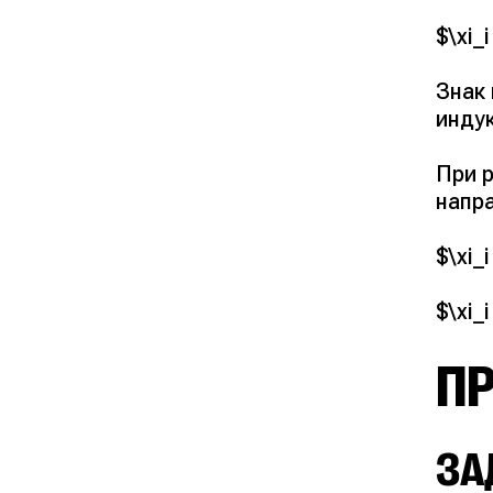
$\xi_i
Знак
инду
При 
напр
$\xi_i
$\xi_i
П
ЗА