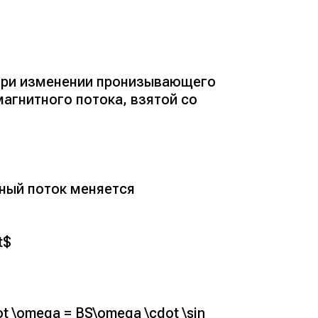
 при изменении пронизывающего
магнитного потока, взятой со
ный поток меняется
t$
cdot \omega = BS\omega \cdot \sin