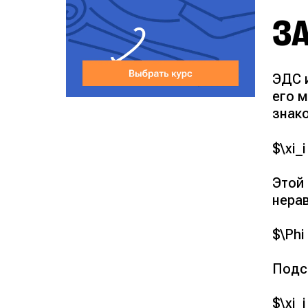
З
ЭДС 
его м
знак
$\xi_i
Этой
нера
$\Phi
Подс
$\xi_