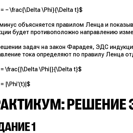
 = − \frac{\Delta \Phi}{\Delta t}$
 минус объясняется правилом Ленца и показыв
кции будет противоположно направлению изме
решении задач на закон Фарадея, ЭДС индукци
авление тока определяют по правилу Ленца от
 = \frac{|\Delta \Phi|}{\Delta t}$
 = |\Phi'(t)|$
РАКТИКУМ: РЕШЕНИЕ 
ДАНИЕ 1