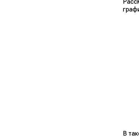
Расс
граф
В та