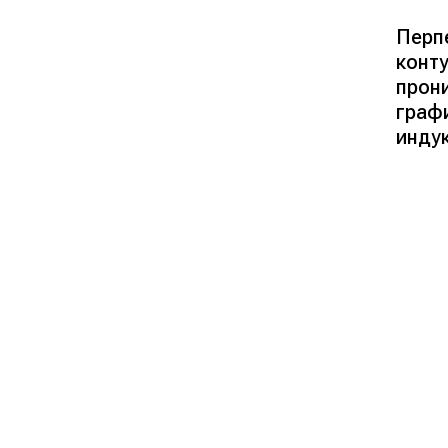
Перп
конт
прон
граф
индук