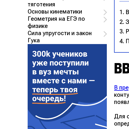
тяготения
Основы кинематики
В
Геометрия на ЕГЭ по
З
физике
Р
Сила упругости и закон
Гука
П
В
В пр
конту
появ
Для 
опре