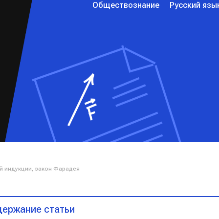
Обществознание
Русский язы
й индукции, закон Фарадея
ержание статьи