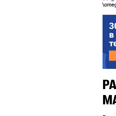
\omeg
Р
М