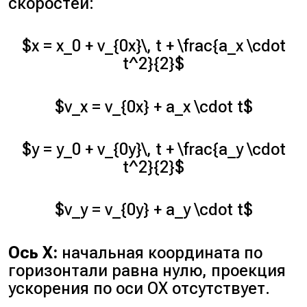
скоростей:
$x = x_0 + v_{0x}\, t + \frac{a_x \cdot
t^2}{2}$
$v_x = v_{0x} + a_x \cdot t$
$y = y_0 + v_{0y}\, t + \frac{a_y \cdot
t^2}{2}$
$v_y = v_{0y} + a_y \cdot t$
Ось Х:
начальная координата по
горизонтали равна нулю, проекция
ускорения по оси OХ отсутствует.