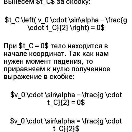
Вынесем $t_С$ за скобку:
$t_C \left( v_0 \cdot \sin\alpha − \frac{g
\cdot t_C}{2} \right) = 0$
При $t_С = 0$ тело находится в
начале координат. Так как нам
нужен момент падения, то
приравняем к нулю полученное
выражение в скобке:
$v_0 \cdot \sin\alpha − \frac{g \cdot
t_C}{2} = 0$
$v_0 \cdot \sin\alpha = \frac{g \cdot
t_C}{2}$