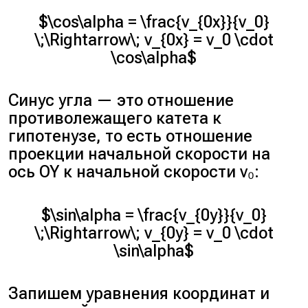
$\cos\alpha = \frac{v_{0x}}{v_0}
\;\Rightarrow\; v_{0x} = v_0 \cdot
\cos\alpha$
Синус угла — это отношение
противолежащего катета к
гипотенузе, то есть отношение
проекции начальной скорости на
ось OY к начальной скорости v₀:
$\sin\alpha = \frac{v_{0y}}{v_0}
\;\Rightarrow\; v_{0y} = v_0 \cdot
\sin\alpha$
Запишем уравнения координат и