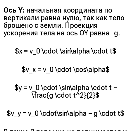
Ось Y:
начальная координата по
вертикали равна нулю, так как тело
брошено с земли. Проекция
ускорения тела на ось OY равна -g.
$x = v_0 \cdot \sin\alpha \cdot t$
$v_x = v_0 \cdot \cos\alpha$
$y = v_0 \cdot \sin\alpha \cdot t −
\frac{g \cdot t^2}{2}$
$v_y = v_0 \cdot\sin\alpha − g \cdot t$