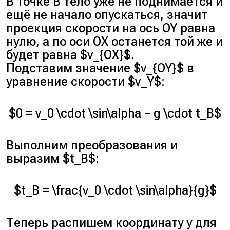
В точке
B
тело уже не поднимается и
ещё не начало опускаться, значит
проекция скорости на ось OY равна
нулю, а по оси OХ останется той же и
будет равна $v_{OX}$.
Подставим значение $v_{OY}$ в
уравнение скорости $v_Y$:
$0 = v_0 \cdot \sin\alpha − g \cdot t_B$
Выполним преобразования и
выразим $t_B$:
$t_B = \frac{v_0 \cdot \sin\alpha}{g}$
Теперь распишем координату у для