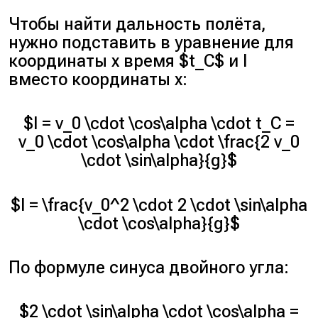
Чтобы найти дальность полёта,
нужно подставить в уравнение для
координаты x время
$t_С$
и
l
вместо координаты
x
:
$l = v_0 \cdot \cos\alpha \cdot t_C =
v_0 \cdot \cos\alpha \cdot \frac{2 v_0
\cdot \sin\alpha}{g}$
$l = \frac{v_0^2 \cdot 2 \cdot \sin\alpha
\cdot \cos\alpha}{g}$
По формуле синуса двойного угла:
$2 \cdot \sin\alpha \cdot \cos\alpha =