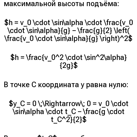
максимальной высоты подъёма:
$h = v_0 \cdot \sin\alpha \cdot \frac{v_0
\cdot \sin\alpha}{g} − \frac{g}{2} \left(
\frac{v_0 \cdot \sin\alpha}{g} \right)^2$
$h = \frac{v_0^2 \cdot \sin^2\alpha}
{2g}$
В точке С координата y равна нулю:
$y_C = 0 \;\Rightarrow\; 0 = v_0 \cdot
\sin\alpha \cdot t_C − \frac{g \cdot
t_C^2}{2}$